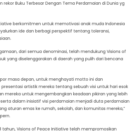
am rekor Buku Terbesar Dengan Tema Perdamaian di Dunia yg
 Initiative berkomitmen untuk memotivasi anak muda Indonesia
urkan ide dan berbagi perspektif tentang toleransi,
iaan.
eagamaan, dari semua denominasi, telah mendukung Visions of
masuk yang diselenggarakan di daerah yang pulih dari bencana
por masa depan, untuk menghayati motto ini dan
i presentasi artistik mereka tentang sebuah visi untuk hari esok
kan mereka untuk mengembangkan keadaan pikiran yang lebih
serta dalam inisiatif visi perdamaian menjadi duta perdamaian
g aturan emas ke rumah, sekolah, dan komunitas mereka,”
pern.
 tahun, Visions of Peace Initiative telah mempromosikan