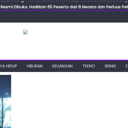
Resmi Dibuka, Hadirkan 65 Peserta dari 8 Negara dan Perluas Pelu
Resmikan ILF dan IGT Expo 2026, Industri Manufaktur Siap Naik Ke
ab Expo 2026 Resmi Digelar, Tampilkan Teknologi Medis dan Lab
ngan Gulirkan Program Jumat Berkah, Wujud Nyata Kepedulian S
2026 Usung Festival PEANUTS Terbesar, PIK Jadi Destinasi Baru S
YA HIDUP
HIBURAN
KEUANGAN
TEKNO
BISNIS