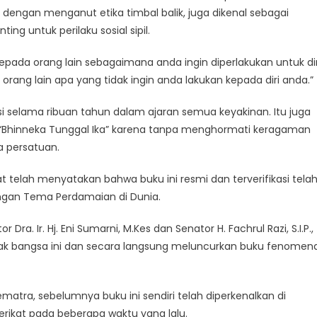
engan menganut etika timbal balik, juga dikenal sebagai
ing untuk perilaku sosial sipil.
 kepada orang lain sebagaimana anda ingin diperlakukan untuk dir
orang lain apa yang tidak ingin anda lakukan kepada diri anda.”
 selama ribuan tahun dalam ajaran semua keyakinan. Itu juga
, “Bhinneka Tunggal Ika” karena tanpa menghormati keragaman
a persatuan.
at telah menyatakan bahwa buku ini resmi dan terverifikasi tela
ngan Tema Perdamaian di Dunia.
ra. Ir. Hj. Eni Sumarni, M.Kes dan Senator H. Fachrul Razi, S.I.P.,
ak bangsa ini dan secara langsung meluncurkan buku fenomena
ematra, sebelumnya buku ini sendiri telah diperkenalkan di
erikat pada beberapa waktu yang lalu.