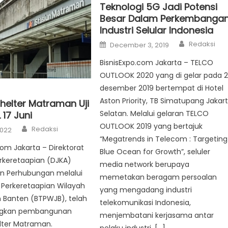
Teknologi 5G Jadi Potensi
Besar Dalam Perkembanga
Industri Selular Indonesia
Author
Posted
Redaksi
December 3, 2019
on
BisnisExpo.com Jakarta – TELCO
OUTLOOK 2020 yang di gelar pada 
desember 2019 bertempat di Hotel
Aston Priority, TB Simatupang Jakar
Shelter Matraman Uji
Selatan. Melalui gelaran TELCO
17 Juni
OUTLOOK 2019 yang bertajuk
Author
Redaksi
2022
“Megatrends in Telecom : Targeting
com Jakarta – Direktorat
Blue Ocean for Growth”, seluler
rkeretaapian (DJKA)
media network berupaya
n Perhubungan melalui
memetakan beragam persoalan
k Perkeretaapian Wilayah
yang mengadang industri
 Banten (BTPWJB), telah
telekomunikasi Indonesia,
gkan pembangunan
menjembatani kerjasama antar
lter Matraman.