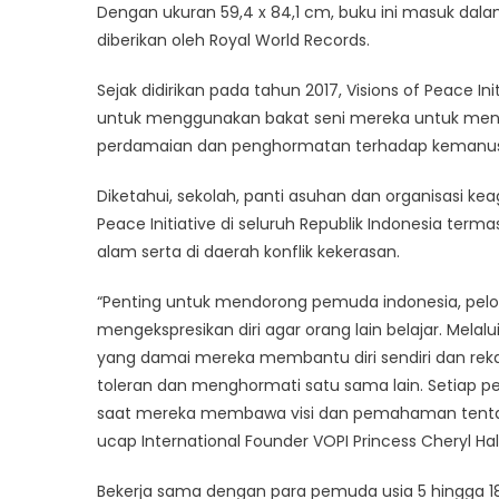
Dengan ukuran 59,4 x 84,1 cm, buku ini masuk dal
diberikan oleh Royal World Records.
Sejak didirikan pada tahun 2017, Visions of Peace
untuk menggunakan bakat seni mereka untuk menyal
perdamaian dan penghormatan terhadap kemanus
Diketahui, sekolah, panti asuhan dan organisasi k
Peace Initiative di seluruh Republik Indonesia ter
alam serta di daerah konflik kekerasan.
“Penting untuk mendorong pemuda indonesia, pelo
mengekspresikan diri agar orang lain belajar. Melalu
yang damai mereka membantu diri sendiri dan re
toleran dan menghormati satu sama lain. Setiap pe
saat mereka membawa visi dan pemahaman tentan
ucap International Founder VOPI Princess Cheryl Hal
Bekerja sama dengan para pemuda usia 5 hingga 18