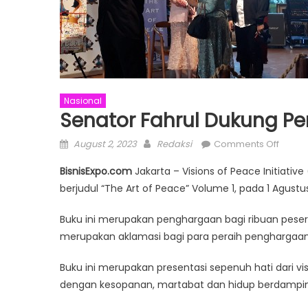
Nasional
Senator Fahrul Dukung Pe
Posted
Author
on
August 2, 2023
Redaksi
Comments Off
on
Senat
BisnisExpo.com
Jakarta – Visions of Peace Initiat
Fahrul
berjudul “The Art of Peace” Volume 1, pada 1 Agustu
Dukun
Penuh
Buku ini merupakan penghargaan bagi ribuan pesert
Buku
merupakan aklamasi bagi para peraih penghargaan 
Terbe
di
Buku ini merupakan presentasi sepenuh hati dari v
Dunia
dengan kesopanan, martabat dan hidup berdampi