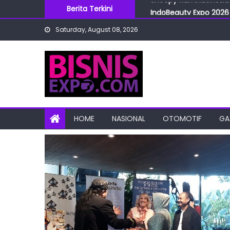
Skip
Berita Terkini
IndoBeauty Expo 2026 
to
Menteri Perindustrian 
Saturday, August 08, 2026
content
IndoHealthcare Gakesl
BRI Cabang Mega Kuni
Snoopy Run Indonesia 
HOME
NASIONAL
OTOMOTIF
GA