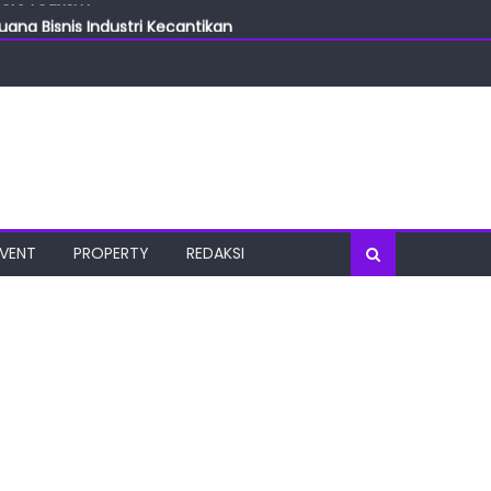
ang Bisnis Industri Kecantikan
las
oratorium Terkini
osial
port Tourism
EVENT
PROPERTY
REDAKSI