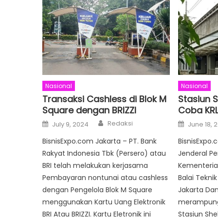
Nasional
Nasional
Transaksi Cashless di Blok M
Stasiun 
Square dengan BRIZZI
Coba KRL 
Author
Posted
Posted
Redaksi
July 9, 2024
June 18, 
on
on
BisnisExpo.com Jakarta – PT. Bank
BisnisExpo.
Rakyat Indonesia Tbk (Persero) atau
Jenderal Pe
BRI telah melakukan kerjasama
Kementeria
Pembayaran nontunai atau cashless
Balai Tekni
dengan Pengelola Blok M Square
Jakarta Dan
menggunakan Kartu Uang Elektronik
merampun
BRI Atau BRIZZI. Kartu Eletronik ini
Stasiun She