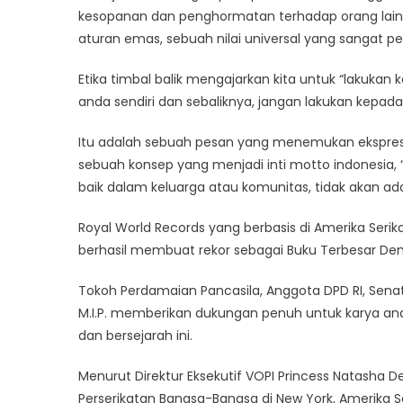
kesopanan dan penghormatan terhadap orang lain d
aturan emas, sebuah nilai universal yang sangat pent
Etika timbal balik mengajarkan kita untuk “lakukan
anda sendiri dan sebaliknya, jangan lakukan kepada 
Itu adalah sebuah pesan yang menemukan ekspresi
sebuah konsep yang menjadi inti motto indonesia
baik dalam keluarga atau komunitas, tidak akan ad
Royal World Records yang berbasis di Amerika Serik
berhasil membuat rekor sebagai Buku Terbesar De
Tokoh Perdamaian Pancasila, Anggota DPD RI, Senator D
M.I.P. memberikan dukungan penuh untuk karya an
dan bersejarah ini.
Menurut Direktur Eksekutif VOPI Princess Natasha D
Perserikatan Bangsa-Bangsa di New York, Amerika S