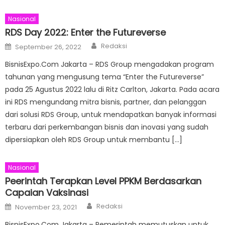
Nasional
RDS Day 2022: Enter the Futureverse
Author
Posted
Redaksi
September 26, 2022
on
BisnisExpo.Com Jakarta – RDS Group mengadakan program
tahunan yang mengusung tema “Enter the Futureverse”
pada 25 Agustus 2022 lalu di Ritz Carlton, Jakarta. Pada acara
ini RDS mengundang mitra bisnis, partner, dan pelanggan
dari solusi RDS Group, untuk mendapatkan banyak informasi
terbaru dari perkembangan bisnis dan inovasi yang sudah
dipersiapkan oleh RDS Group untuk membantu […]
Nasional
Peerintah Terapkan Level PPKM Berdasarkan
Capaian Vaksinasi
Author
Posted
Redaksi
November 23, 2021
on
BisnisExpo.Com Jakarta – Pemerintah memutuskan untuk