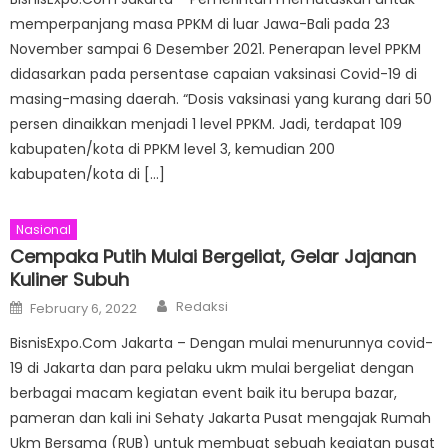
memperpanjang masa PPKM di luar Jawa-Bali pada 23
November sampai 6 Desember 2021. Penerapan level PPKM
didasarkan pada persentase capaian vaksinasi Covid-19 di
masing-masing daerah. “Dosis vaksinasi yang kurang dari 50
persen dinaikkan menjadi 1 level PPKM. Jadi, terdapat 109
kabupaten/kota di PPKM level 3, kemudian 200
kabupaten/kota di […]
Nasional
Cempaka Putih Mulai Bergeliat, Gelar Jajanan
Kuliner Subuh
Author
Posted
Redaksi
February 6, 2022
on
BisnisExpo.Com Jakarta – Dengan mulai menurunnya covid-
19 di Jakarta dan para pelaku ukm mulai bergeliat dengan
berbagai macam kegiatan event baik itu berupa bazar,
pameran dan kali ini Sehaty Jakarta Pusat mengajak Rumah
Ukm Bersama (RUB) untuk membuat sebuah kegiatan pusat