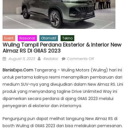
Event
Nasional
Otomotif
Tekno
Wuling Tampil Perdana Eksterior & Interior New
Almaz RS Di GIIAS 2023
Posted
Author
on
August 11, 2023
Redaksi
Comments Off
on
Wuling
BisnisExpo.Com
Tangerang – Wuling Motors (Wuling) hari ini
Tampil
untuk pertama kalinya resmi menampilkan pembaruan dari
Perdana
medium SUV-nya yang diwujudkan dalam New Almaz RS. Lini
Eksterior
&
produk yang menyandang tagline Drive Unlimited Way ini
Interior
dipamerkan secara perdana di ajang GIIAS 2023 melalui
New
penyegaran di eksterior dan interiornya.
Almaz
RS
Pengunjung pun dapat melihat langsung New Almaz RS di
di
booth Wuling di GIIAS 2023 dan bisa melakukan pemesanan.