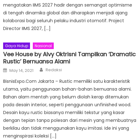
mengatakan IIMS 2027 hadir dengan semangat optimisme
di tengah dinamika global dan diharapkan menjadi ajang
kolaborasi bagi seluruh pelaku industri otomotif. Project
Director IIMS 2027, […]
Gaya Hidup
Nasional
Vee House by Alvy Oktrisni Tampilkan ‘Dramatic
Rustic’ Bernuansa Alami
Author
Posted
Redaksi
May 14, 2021
on
BisnisExpo.Com Jakarta – Rustic memiliki satu karakteristik
utama, yaitu penggunaan bahan-bahan bernuansa alami.
Bahan alam mentah yang belum diolah kerap ditemukan
pada desain interior, seperti penggunaan unfinished wood.
Desain kayu rustic biasanya memiliki tekstur yang kasar
dengan tepian tanpa polesan dari mesin yang membuatnya
berkilau dan tidak menggunakan kayu imitasi. Ide ini yang
menginspirasi koleksi […]