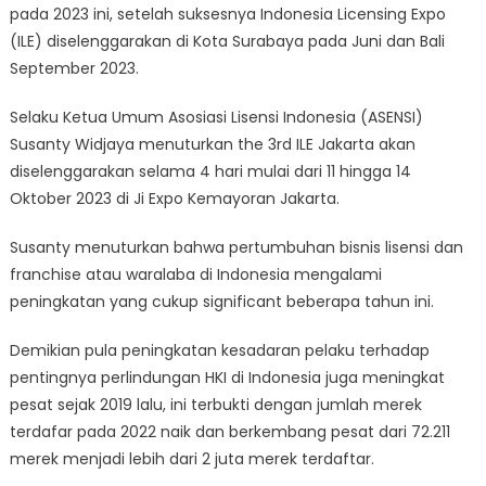
pada 2023 ini, setelah suksesnya Indonesia Licensing Expo
2023
Segera
(ILE) diselenggarakan di Kota Surabaya pada Juni dan Bali
Hadir
September 2023.
di
Jakarta,
Selaku Ketua Umum Asosiasi Lisensi Indonesia (ASENSI)
Catat
Susanty Widjaya menuturkan the 3rd ILE Jakarta akan
Tanggalnya!
diselenggarakan selama 4 hari mulai dari 11 hingga 14
Oktober 2023 di Ji Expo Kemayoran Jakarta.
Susanty menuturkan bahwa pertumbuhan bisnis lisensi dan
franchise atau waralaba di Indonesia mengalami
peningkatan yang cukup significant beberapa tahun ini.
Demikian pula peningkatan kesadaran pelaku terhadap
pentingnya perlindungan HKI di Indonesia juga meningkat
pesat sejak 2019 lalu, ini terbukti dengan jumlah merek
terdafar pada 2022 naik dan berkembang pesat dari 72.211
merek menjadi lebih dari 2 juta merek terdaftar.