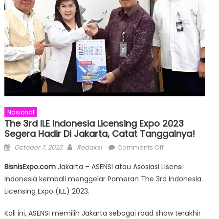
Nasional
The 3rd ILE Indonesia Licensing Expo 2023
Segera Hadir Di Jakarta, Catat Tanggalnya!
Posted
Author
on
October 7, 2023
Redaksi
Comments Off
on
The
BisnisExpo.com
Jakarta – ASENSI atau Asosiasi Lisensi
3rd
Indonesia kembali menggelar Pameran The 3rd Indonesia
ILE
Licensing Expo (ILE) 2023.
Indonesia
Licensing
Kali ini, ASENSI memilih Jakarta sebagai road show terakhir
Expo