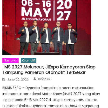
Nasional
Otomotif
IIMS 2027 Meluncur, JIExpo Kemayoran Siap
Tampung Pameran Otomotif Terbesar
Author
Posted
Redaksi
June 25, 2026
on
BISNIS EXPO – Dyandra Promosindo resmi meluncurkan
Indonesia International Motor Show (IIMS) 2027 yang akan
digelar pada 6–16 Mei 2027 di JIExpo Kemayoran, Jakarta.
Presiden Direktur Dyandra Promosindo, Daswar Marpaung,