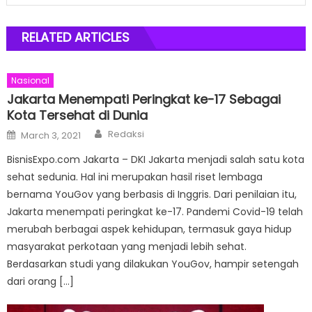
RELATED ARTICLES
Nasional
Jakarta Menempati Peringkat ke-17 Sebagai
Kota Tersehat di Dunia
Author
Posted
Redaksi
March 3, 2021
on
BisnisExpo.com Jakarta – DKI Jakarta menjadi salah satu kota
sehat sedunia. Hal ini merupakan hasil riset lembaga
bernama YouGov yang berbasis di Inggris. Dari penilaian itu,
Jakarta menempati peringkat ke-17. Pandemi Covid-19 telah
merubah berbagai aspek kehidupan, termasuk gaya hidup
masyarakat perkotaan yang menjadi lebih sehat.
Berdasarkan studi yang dilakukan YouGov, hampir setengah
dari orang […]