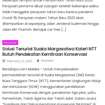
beberapa tempat untuk menyambut Tahun Baru 2023.
Perayaan pertama diluar ruangan setelah beberapa waktu
tidak menggelar perayaan tahun baru karena pandemi
Covid-19, Perayaan malam Tahun Baru 2023 akan
ditempatkan di sepanjang Jalan Jenderal Sudirman hingga
Jalan MH Thamrin. Bertajuk car free […]
Nasional
Solusi Tenurial Suaka Margasatwa Kateri NTT
Butuh Pendekatan Kemitraan Konservasi
Author
Posted
Redaksi
February 21, 2021
on
BisnisExpo.com Malaka – Untuk menyelesaikan
permasalahan tenurial di Suaka Margasatwa (SM) Kateri,
Nusa Tenggara Timur (NTT), Kementerian Lingkungan Hidup
dan Kehutanan (KLHK) menggunakan pendekatan
Kemitraan Konservasi dengan penekanan tiga pilar, yaitu:
Pemerintah, Tokoh Agama dan Tokoh Adat. Dalam acara
“Sosialisasi dan Diskusi Kemitraan Konservasi SM Kateri” di