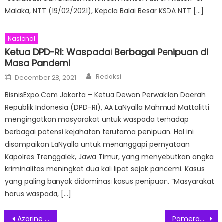
Malaka, NTT (19/02/2021), Kepala Balai Besar KSDA NTT […]
Nasional
Ketua DPD-RI: Waspadai Berbagai Penipuan di
Masa Pandemi
Author
Posted
Redaksi
December 28, 2021
on
BisnisExpo.Com Jakarta – Ketua Dewan Perwakilan Daerah
Republik Indonesia (DPD-RI), AA LaNyalla Mahmud Mattalitti
mengingatkan masyarakat untuk waspada terhadap
berbagai potensi kejahatan terutama penipuan. Hal ini
disampaikan LaNyalla untuk menanggapi pernyataan
Kapolres Trenggalek, Jawa Timur, yang menyebutkan angka
kriminalitas meningkat dua kali lipat sejak pandemi. Kasus
yang paling banyak didominasi kasus penipuan. “Masyarakat
harus waspada, […]
Post
Azarine Cosmetic Bersama MUA Community Meriahkan Cosmobeauté Indonesia 2023 Dengan Pemberian Award
Pameran PRO AVL Indonesia Expo 2023 Resmi Dibuka