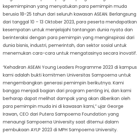
Sampoerna
kepemimpinan yang menyatukan para pemimpin muda
University
berusia 18-25 tahun dari seluruh kawasan ASEAN. Berlangsung
Siapkan
dari tanggal 10 – 13 Oktober 2023, para peserta mendapatkan
Pemimpin
kesempatan untuk menjelajahi tantangan dunia nyata dan
Masa
berinteraksi dengan para pemimpin yang menginspirasi dari
Depan
dunia bisnis, industri, pemerintah, dan sektor sosial untuk
menemukan cara-cara untuk mengatasinya secara inovatif.
“Kehadiran ASEAN Young Leaders Programme 2023 di kampus
kami adalah bukti komitmen Universitas Sampoerna untuk
mengembangkan generasi pemimpin berikutnya. Kami
bangga menjadi bagian dari program penting ini, dan kami
berharap dapat melihat dampak yang akan diberikan oleh
para pemimpin muda ini di kawasan kami,” ujar George
Irawan, CEO dari Putera Sampoerna Foundation yang
menaungi Sampoerna University saat ditemui dalam
pembukaan AYLP 2023 di MPH Sampoerna University.