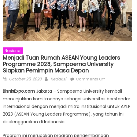
Nasional
Menjadi Tuan Rumah ASEAN Young Leaders
Programme 2023, Sampoerna University
Siapkan Pemimpin Masa Depan
Posted
Author
on
October 25, 2023
Redaksi
Comments Off
on
Menjadi
BisnisExpo.com
Jakarta – Sampoerna University kembali
Tuan
menunjukkan komitmennya sebagai universitas berstandar
Rumah
internasional dengan menjadi mitra institusional untuk AYLP
ASEAN
Young
2023 (ASEAN Young Leaders Programme), yang tahun ini
Leaders
diselenggarakan di Indonesia.
Programme
2023,
Program ini merupakan program pengembangan