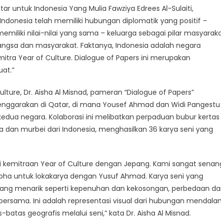
lture
r untuk Indonesia Yang Mulia Fawziya Edrees Al-Sulaiti,
tar-
ndonesia telah memiliki hubungan diplomatik yang positif –
donesia
iliki nilai-nilai yang sama – keluarga sebagai pilar masyarak
023
ngsa dan masyarakat. Faktanya, Indonesia adalah negara
itra Year of Culture. Dialogue of Papers ini merupakan
at.”
ulture, Dr. Aisha Al Misnad, pameran “Dialogue of Papers”
elenggarakan di Qatar, di mana Yousef Ahmad dan Widi Pangestu
ua negara. Kolaborasi ini melibatkan perpaduan bubur kertas
 dan murbei dari Indonesia, menghasilkan 36 karya seni yang
i kemitraan Year of Culture dengan Jepang. Kami sangat senan
oha untuk lokakarya dengan Yusuf Ahmad. Karya seni yang
yang menarik seperti kepenuhan dan kekosongan, perbedaan d
 bersama. Ini adalah representasi visual dari hubungan mendal
atas geografis melalui seni,” kata Dr. Aisha Al Misnad.