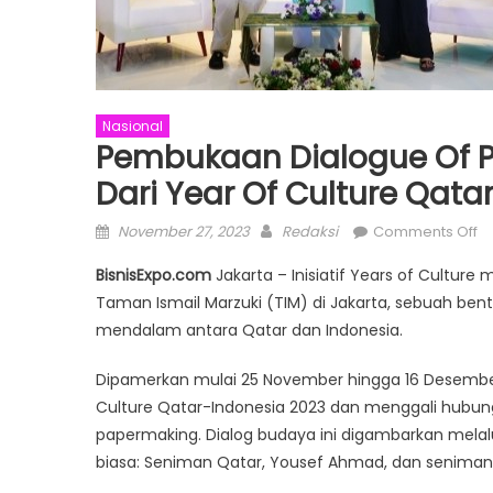
Nasional
Pembukaan Dialogue Of P
Dari Year Of Culture Qata
Posted
Author
o
November 27, 2023
Redaksi
Comments Off
on
P
BisnisExpo.com
Jakarta – Inisiatif Years of Culture
Di
Taman Ismail Marzuki (TIM) di Jakarta, sebuah be
of
mendalam antara Qatar dan Indonesia.
P
Ja
Dipamerkan mulai 25 November hingga 16 Desember 
S
Culture Qatar-Indonesia 2023 dan menggali hubun
B
da
papermaking. Dialog budaya ini digambarkan melal
Ye
biasa: Seniman Qatar, Yousef Ahmad, dan seniman 
of