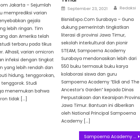
Com Jakarta – Sejumlah
Author
Posted
Redaksi
September 23, 2021
on
ru memprediksi varian
BisnisExpo.Com Surabaya – Guna
nyebabkan gejala
dukung pemerintah tingkatkan
ng lebih ringan. Tim
literasi di provinsi Jawa Timur,
pang dan Amerika telah
sekolah interkultural dan pionir
tudi terbaru pada tikus
STEAM, Sampoerna Academy
. Alhasil, varian omicron
Surabaya mendonasikan lebih dari
 infeksi dengan tingkat
550 buku termasuk buku karya
n yang lebih rendah dan
kolaborasi siswa dan guru
uti hidung, tenggorokan,
Sampoerna Academy “Elidi and The
tenggorok. Studi
Ancestor’s Garden” kepada Dinas
juga menemukan bahwa
Perpustakaan dan Kearsipan Provins
ron tidak […]
Jawa Timur. Bantuan ini diberikan
oleh National Principal Sampoerna
Academy […]
Sampoerna Academy Luncurkan Buku Teach Through Fascination, Panduan Pengajaran dan Pelatihan Guru