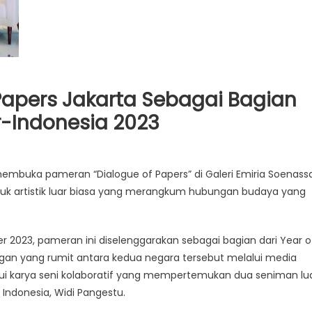
apers Jakarta Sebagai Bagian
r-Indonesia 2023
n
embukaan
 membuka pameran “Dialogue of Papers” di Galeri Emiria Soenassa
alogue
ntuk artistik luar biasa yang merangkum hubungan budaya yang
apers
karta
2023, pameran ini diselenggarakan sebagai bagian dari Year o
ebagai
gan yang rumit antara kedua negara tersebut melalui media
agian
ri
ui karya seni kolaboratif yang mempertemukan dua seniman lu
ar
Indonesia, Widi Pangestu.