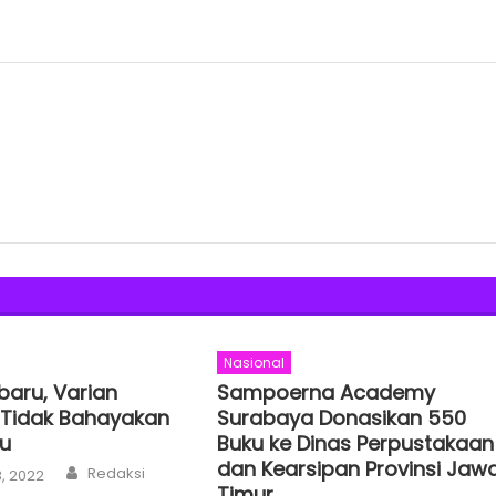
Nasional
baru, Varian
Sampoerna Academy
Tidak Bahayakan
Surabaya Donasikan 550
u
Buku ke Dinas Perpustakaan
dan Kearsipan Provinsi Jaw
Author
Redaksi
, 2022
Timur