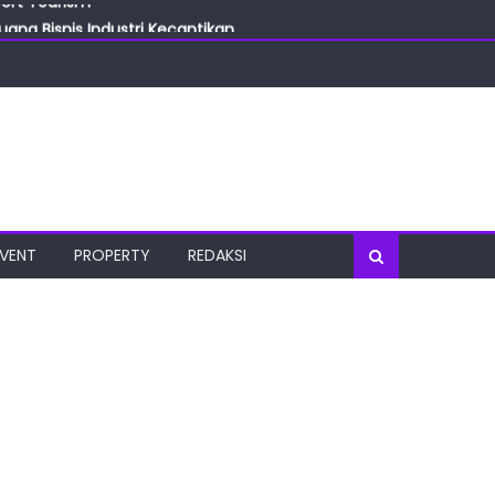
ang Bisnis Industri Kecantikan
las
oratorium Terkini
osial
port Tourism
EVENT
PROPERTY
REDAKSI