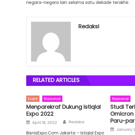
negara-negara lain selama satu dekade terakhir.
Redaksi
RELATED ARTICLES
Event
Nasional
Nasional
Menparekraf Dukung Istiqlal
Studi Ter
Expo 2022
Omicron 
Paru-par
Author
Posted
Redaksi
April 18, 2022
on
Posted
January 3
on
BisnisExpo.Com Jakarta – Istiqlal Expo