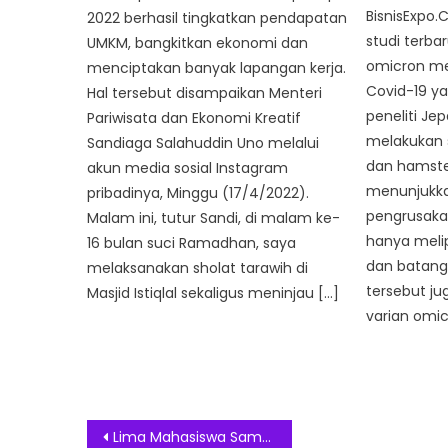
BisnisExpo.
2022 berhasil tingkatkan pendapatan
studi terba
UMKM, bangkitkan ekonomi dan
omicron me
menciptakan banyak lapangan kerja.
Covid-19 ya
Hal tersebut disampaikan Menteri
peneliti Je
Pariwisata dan Ekonomi Kreatif
melakukan s
Sandiaga Salahuddin Uno melalui
dan hamster
akun media sosial Instagram
menunjukkan
pribadinya, Minggu (17/4/2022).
pengrusaka
Malam ini, tutur Sandi, di malam ke-
hanya melip
16 bulan suci Ramadhan, saya
dan batang 
melaksanakan sholat tarawih di
tersebut 
Masjid Istiqlal sekaligus meninjau […]
varian omic
Post
Lima Mahasiswa Sampoerna University Raih Pendanaan Program Kuliah Kewirausahaan Pemuda