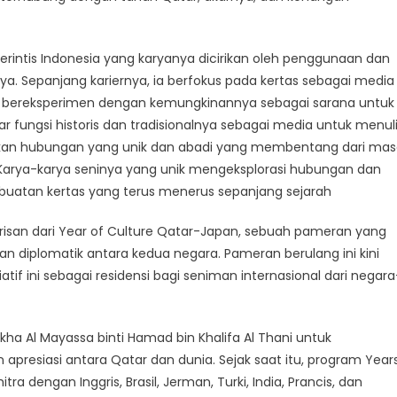
rintis Indonesia yang karyanya dicirikan oleh penggunaan dan
nya. Sepanjang kariernya, ia berfokus pada kertas sebagai media
dan bereksperimen dengan kemungkinannya sebagai sarana untuk
ar fungsi historis dan tradisionalnya sebagai media untuk menul
rkan hubungan yang unik dan abadi yang membentang dari ma
 Karya-karya seninya yang unik mengeksplorasi hubungan dan
atan kertas yang terus menerus sepanjang sejarah
arisan dari Year of Culture Qatar-Japan, sebuah pameran yang
 diplomatik antara kedua negara. Pameran berulang ini kini
tif ini sebagai residensi bagi seniman internasional dari negara
ikha Al Mayassa binti Hamad bin Khalifa Al Thani untuk
presiasi antara Qatar dan dunia. Sejak saat itu, program Year
ra dengan Inggris, Brasil, Jerman, Turki, India, Prancis, dan