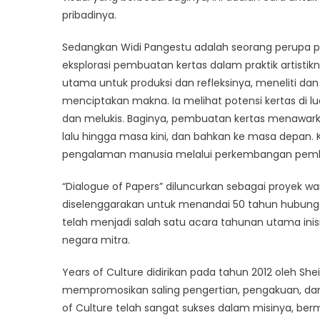
pribadinya.
Sedangkan Widi Pangestu adalah seorang perupa pe
eksplorasi pembuatan kertas dalam praktik artistik
utama untuk produksi dan refleksinya, meneliti 
menciptakan makna. Ia melihat potensi kertas di lu
dan melukis. Baginya, pembuatan kertas menawa
lalu hingga masa kini, dan bahkan ke masa depan.
pengalaman manusia melalui perkembangan pembu
“Dialogue of Papers” diluncurkan sebagai proyek w
diselenggarakan untuk menandai 50 tahun hubungan
telah menjadi salah satu acara tahunan utama inisia
negara mitra.
Years of Culture didirikan pada tahun 2012 oleh She
mempromosikan saling pengertian, pengakuan, dan a
of Culture telah sangat sukses dalam misinya, bermit