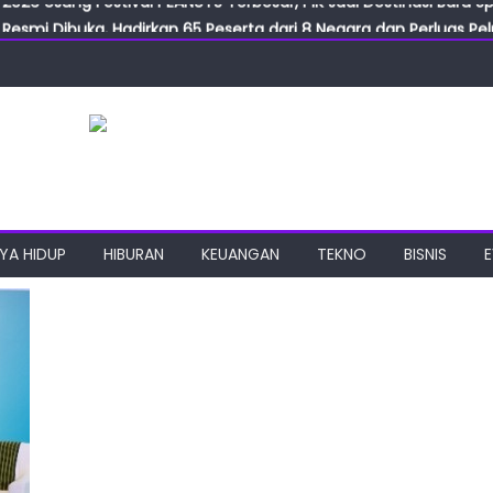
Resmi Dibuka, Hadirkan 65 Peserta dari 8 Negara dan Perluas Pelu
Resmikan ILF dan IGT Expo 2026, Industri Manufaktur Siap Naik Ke
ab Expo 2026 Resmi Digelar, Tampilkan Teknologi Medis dan Lab
ngan Gulirkan Program Jumat Berkah, Wujud Nyata Kepedulian S
2026 Usung Festival PEANUTS Terbesar, PIK Jadi Destinasi Baru S
YA HIDUP
HIBURAN
KEUANGAN
TEKNO
BISNIS