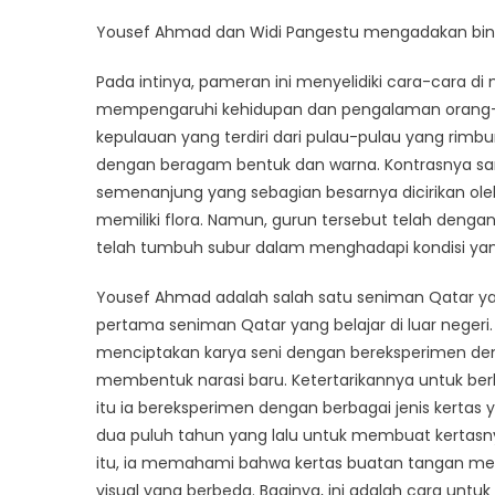
Yousef Ahmad dan Widi Pangestu mengadakan bincan
Pada intinya, pameran ini menyelidiki cara-cara di
mempengaruhi kehidupan dan pengalaman orang-or
kepulauan yang terdiri dari pulau-pulau yang rimb
dengan beragam bentuk dan warna. Kontrasnya sa
semenanjung yang sebagian besarnya dicirikan ole
memiliki flora. Namun, gurun tersebut telah den
telah tumbuh subur dalam menghadapi kondisi yang
Yousef Ahmad adalah salah satu seniman Qatar yan
pertama seniman Qatar yang belajar di luar negeri.
menciptakan karya seni dengan bereksperimen den
membentuk narasi baru. Ketertarikannya untuk berk
itu ia bereksperimen dengan berbagai jenis kertas
dua puluh tahun yang lalu untuk membuat kertasn
itu, ia memahami bahwa kertas buatan tangan me
visual yang berbeda. Baginya, ini adalah cara unt