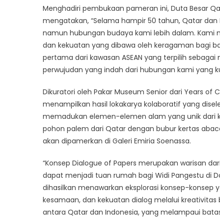
Cu
Menghadiri pembukaan pameran ini, Duta Besar Qata
Qa
mengatakan, “Selama hampir 50 tahun, Qatar dan I
In
namun hubungan budaya kami lebih dalam. Kami mem
2
dan kekuatan yang dibawa oleh keragaman bagi ba
pertama dari kawasan ASEAN yang terpilih sebagai m
perwujudan yang indah dari hubungan kami yang ku
Dikuratori oleh Pakar Museum Senior dari Years of C
menampilkan hasil lokakarya kolaboratif yang dis
memadukan elemen-elemen alam yang unik dari ked
pohon palem dari Qatar dengan bubur kertas abaca
akan dipamerkan di Galeri Emiria Soenassa.
“Konsep Dialogue of Papers merupakan warisan dar
dapat menjadi tuan rumah bagi Widi Pangestu di D
dihasilkan menawarkan eksplorasi konsep-konsep 
kesamaan, dan kekuatan dialog melalui kreativitas
antara Qatar dan Indonesia, yang melampaui batas-b