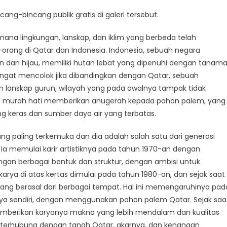
g-bincang publik gratis di galeri tersebut.
 mana lingkungan, lanskap, dan iklim yang berbeda telah
ang di Qatar dan Indonesia. Indonesia, sebuah negara
un dan hijau, memiliki hutan lebat yang dipenuhi dengan tanam
ngat mencolok jika dibandingkan dengan Qatar, sebuah
h lanskap gurun, wilayah yang pada awalnya tampak tidak
gan murah hati memberikan anugerah kepada pohon palem, yang
 keras dan sumber daya air yang terbatas.
g paling terkemuka dan dia adalah salah satu dari generasi
 Ia memulai karir artistiknya pada tahun 1970-an dengan
gan berbagai bentuk dan struktur, dengan ambisi untuk
arya di atas kertas dimulai pada tahun 1980-an, dan sejak saat
 yang berasal dari berbagai tempat. Hal ini memengaruhinya pad
ya sendiri, dengan menggunakan pohon palem Qatar. Sejak saa
mberikan karyanya makna yang lebih mendalam dan kualitas
uk terhubung dengan tanah Qatar, akarnya, dan kenangan