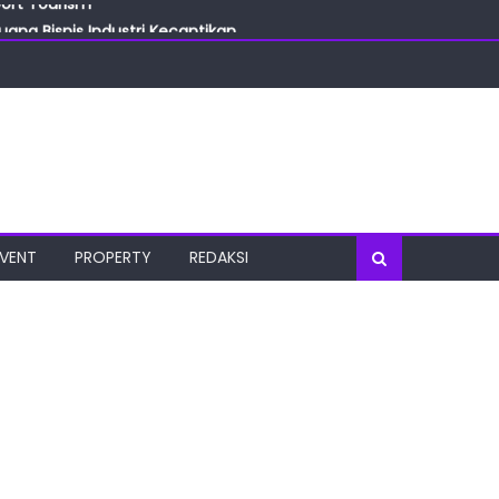
ang Bisnis Industri Kecantikan
las
oratorium Terkini
osial
port Tourism
EVENT
PROPERTY
REDAKSI