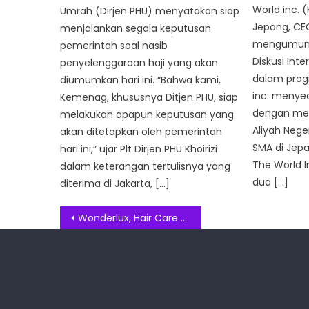
World inc. 
Umrah (Dirjen PHU) menyatakan siap
Jepang, CEO
menjalankan segala keputusan
mengumumk
pemerintah soal nasib
Diskusi Inte
penyelenggaraan haji yang akan
dalam progr
diumumkan hari ini. “Bahwa kami,
inc. menyed
Kemenag, khususnya Ditjen PHU, siap
dengan me
melakukan apapun keputusan yang
Aliyah Nege
akan ditetapkan oleh pemerintah
SMA di Jep
hari ini,” ujar Plt Dirjen PHU Khoirizi
The World I
dalam keterangan tertulisnya yang
dua […]
diterima di Jakarta, […]
Post
Wonderlux, Hair Care yang Sukses Jadi Pilihan Utama Para Bintang Korea
navigation