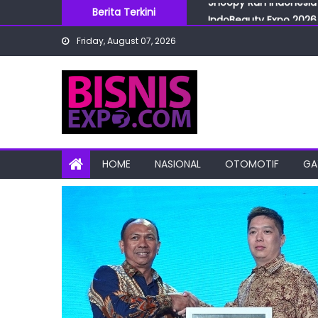
Skip
Berita Terkini
IndoBeauty Expo 2026 
to
Menteri Perindustrian 
Friday, August 07, 2026
content
IndoHealthcare Gakesl
BRI Cabang Mega Kuni
Snoopy Run Indonesia 
HOME
NASIONAL
OTOMOTIF
GA