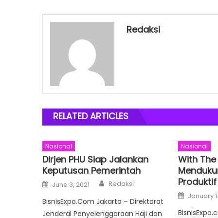
Redaksi
RELATED ARTICLES
Nasional
Nasional
Dirjen PHU Siap Jalankan
With The
Keputusan Pemerintah
Menduku
Produktif
Author
Posted
Redaksi
June 3, 2021
on
Posted
January 1
on
BisnisExpo.Com Jakarta – Direktorat
BisnisExpo.
Jenderal Penyelenggaraan Haji dan