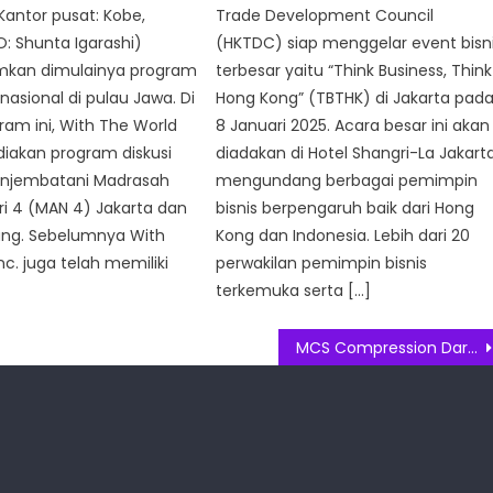
(Kantor pusat: Kobe,
Trade Development Council
: Shunta Igarashi)
(HKTDC) siap menggelar event bisn
an dimulainya program
terbesar yaitu “Think Business, Think
rnasional di pulau Jawa. Di
Hong Kong” (TBTHK) di Jakarta pad
am ini, With The World
8 Januari 2025. Acara besar ini akan
iakan program diskusi
diadakan di Hotel Shangri-La Jakarta
njembatani Madrasah
mengundang berbagai pemimpin
ri 4 (MAN 4) Jakarta dan
bisnis berpengaruh baik dari Hong
ang. Sebelumnya With
Kong dan Indonesia. Lebih dari 20
nc. juga telah memiliki
perwakilan pemimpin bisnis
terkemuka serta […]
MCS Compression Dari 2XU Dukung Performa Lebih Baik & Kurangi Risiko Cedera Saat Berolahraga