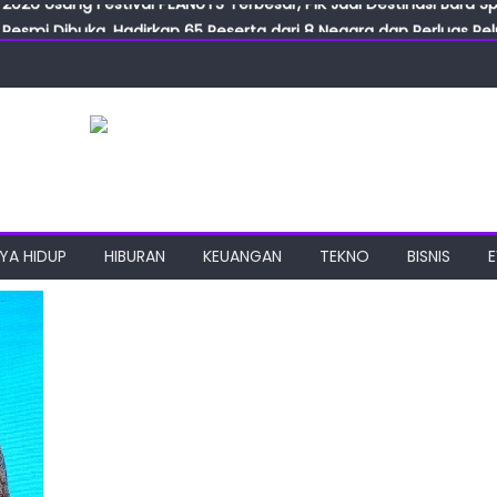
Resmi Dibuka, Hadirkan 65 Peserta dari 8 Negara dan Perluas Pelu
Resmikan ILF dan IGT Expo 2026, Industri Manufaktur Siap Naik Ke
ab Expo 2026 Resmi Digelar, Tampilkan Teknologi Medis dan Lab
ngan Gulirkan Program Jumat Berkah, Wujud Nyata Kepedulian S
2026 Usung Festival PEANUTS Terbesar, PIK Jadi Destinasi Baru S
YA HIDUP
HIBURAN
KEUANGAN
TEKNO
BISNIS