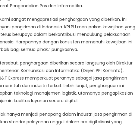
press
ktorat Pengendalian Pos dan Informatika.
“Kami sangat mengapresiasi penghargaan yang diberikan, ini
ayani pengiriman di Indonesia. KPLPU merupakan kewajiban yan
i terus berupaya dalam berkontribusi mendukung pelaksanaan
donesia. Harapannya dengan konsisten memenuhi kewajiban ini
baik bagi semua pihak.” pungkasnya.
ersebut, penghargaan diberikan secara langsung oleh Direktur
nterian Komunikasi dan Informatika (Dirjen PPI Kominfo),
h J&T Express memperkuat perannya sebagai jasa pengiriman
emerintah dan industri terkait. Lebih lanjut, penghargaan ini
pkan teknologi manajemen logistik, utamanya pengaplikasian
amin kualitas layanan secara digital.
ak hanya menjadi penopang dalam industri jasa pengiriman di
kan standar pelayanan unggul dalam era digitalisasi yang