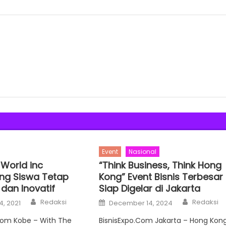
Event
Nasional
 World inc
“Think Business, Think Hong
ng Siswa Tetap
Kong” Event Bisnis Terbesar
 dan Inovatif
Siap Digelar di Jakarta
Author
Author
Posted
Redaksi
Redaksi
4, 2021
December 14, 2024
on
com Kobe – With The
BisnisExpo.Com Jakarta – Hong Kon