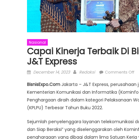
Nasional
Capai Kinerja Terbaik Di 
J&T Express
Posted
Author
o
December 14, 2023
Redaksi
Comments Off
on
Ca
BisnisExpo.Com
Jakarta – J&T Express, perusahaan 
Ki
Kementerian Komunikasi dan Informatika (Kominfo)
Te
Penghargaan diraih dalam kategori Pelaksanaan Waj
di
Bi
(KPLPU) Terbesar Tahun Buku 2022.
PP
Sejumlah penyelenggara layanan telekomunikasi dan
K
Ap
dan Siap Beraksi” yang diselenggarakan oleh Komi
J&
penghargaan yang dibagi dalam lima Satuan Kerja ya