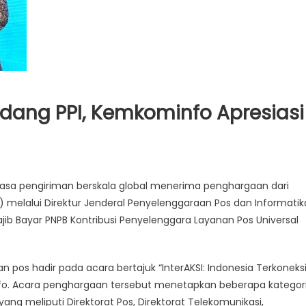
Bidang PPI, Kemkominfo Apresiasi
n
pai
jasa pengiriman berskala global menerima penghargaan dari
nerja
 melalui Direktur Jenderal Penyelenggaraan Pos dan Informatik
rbaik
ib Bayar PNPB Kontribusi Penyelenggara Layanan Pos Universal
dang
I,
 pos hadir pada acara bertajuk “InterAKSI: Indonesia Terkoneks
emkominfo
resiasi
nfo. Acara penghargaan tersebut menetapkan beberapa kategor
T
ng meliputi Direktorat Pos, Direktorat Telekomunikasi,