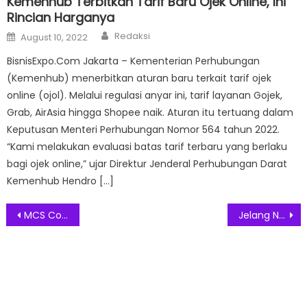
Kemenhub Terbitkan Tarif Baru Ojek Online, Ini
Rincian Harganya
Author
Posted
Redaksi
August 10, 2022
on
BisnisExpo.Com Jakarta – Kementerian Perhubungan
(Kemenhub) menerbitkan aturan baru terkait tarif ojek
online (ojol). Melalui regulasi anyar ini, tarif layanan Gojek,
Grab, AirAsia hingga Shopee naik. Aturan itu tertuang dalam
Keputusan Menteri Perhubungan Nomor 564 tahun 2022.
“Kami melakukan evaluasi batas tarif terbaru yang berlaku
bagi ojek online,” ujar Direktur Jenderal Perhubungan Darat
Kemenhub Hendro […]
Post
MCS Compression Dari 2XU Dukung Performa Lebih Baik & Kurangi Risiko Cedera Saat Berolahraga
Jelang Nataru, CMO Titipku Bagikan Tips Belanja Hemat Ini
navigation