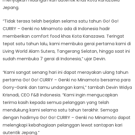
menyajikan hidangan kari autentik khas Kota Kanazawa
Jepang.
“Tidak terasa telah berjalan selama satu tahun Go! Go!
CURRY – Genki no Minamoto ada di Indonesia hadir
memberikan comfort food khas Kota Kanazawa. Teringat
tepat satu tahun lalu, kami membuka gerai pertama kami di
Living World Alam Sutera, Tangerang Selatan, hingga saat ini
sudah membuka 7 gerai di Indonesia,” ujar Devin.
“Kami sangat senang hari ini dapat merayakan ulang tahun
pertama Go! Go! CURRY – Genki no Minamoto bersama para
Gorry-Gank dan tamu undangan kami,” tambah Devin Widya
Krisnadi, CEO F&B Indonesia. “Kami ingin mengucapkan
terima kasih kepada semua pelanggan yang telah
mendukung kami selama satu tahun terakhir. Semoga
dengan hadirnya Go! Go! CURRY – Genki no Minamoto dapat
melengkapi kebahagiaan pelanggan lewat santapan kari
autentik Jepang.”