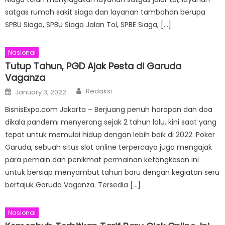
satgas rumah sakit siaga dan layanan tambahan berupa
SPBU Siaga, SPBU Siaga Jalan Tol, SPBE Siaga, […]
Nasional
Tutup Tahun, PGD Ajak Pesta di Garuda
Vaganza
Author
Posted
Redaksi
January 3, 2022
on
BisnisExpo.com Jakarta – Berjuang penuh harapan dan doa
dikala pandemi menyerang sejak 2 tahun lalu, kini saat yang
tepat untuk memulai hidup dengan lebih baik di 2022. Poker
Garuda, sebuah situs slot online terpercaya juga mengajak
para pemain dan penikmat permainan ketangkasan ini
untuk bersiap menyambut tahun baru dengan kegiatan seru
bertajuk Garuda Vaganza. Tersedia […]
Nasional