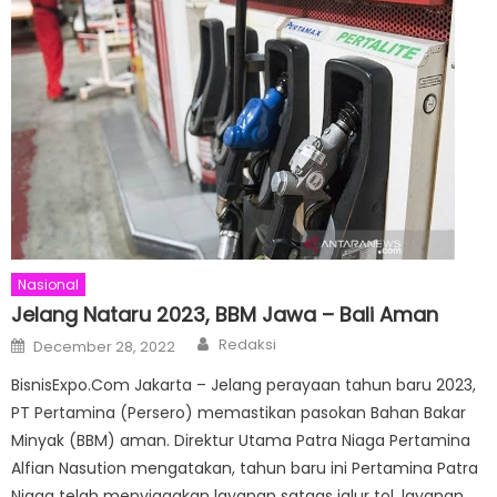
Nasional
Jelang Nataru 2023, BBM Jawa – Bali Aman
Author
Posted
Redaksi
December 28, 2022
on
BisnisExpo.Com Jakarta – Jelang perayaan tahun baru 2023,
PT Pertamina (Persero) memastikan pasokan Bahan Bakar
Minyak (BBM) aman. Direktur Utama Patra Niaga Pertamina
Alfian Nasution mengatakan, tahun baru ini Pertamina Patra
Niaga telah menyiagakan layanan satgas jalur tol, layanan