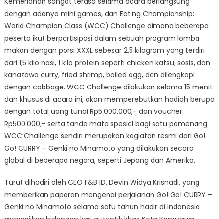
Kemeriahan sangat terasa selama acara berlangsung
dengan adanya mini games, dan Eating Championship:
World Champion Class (WCC) Challenge dimana beberapa
peserta ikut berpartisipasi dalam sebuah program lomba
makan dengan porsi XXXL sebesar 2,5 kilogram yang terdiri
dari 1,5 kilo nasi, 1 kilo protein seperti chicken katsu, sosis, dan
kanazawa curry, fried shrimp, boiled egg, dan dilengkapi
dengan cabbage. WCC Challenge dilakukan selama 15 menit
dan khusus di acara ini, akan memperebutkan hadiah berupa
dengan total uang tunai Rp5.000.000,- dan voucher
Rp500.000,- serta tanda mata spesial bagi satu pemenang.
WCC Challenge sendiri merupakan kegiatan resmi dari Go!
Go! CURRY – Genki no Minamoto yang dilakukan secara
global di beberapa negara, seperti Jepang dan Amerika.
Turut dihadiri oleh CEO F&B ID, Devin Widya Krisnadi, yang
memberikan paparan mengenai perjalanan Go! Go! CURRY –
Genki no Minamoto selama satu tahun hadir di Indonesia