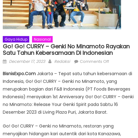
Gaya Hidup
Nasional
Go! Go! CURRY – Genki No Minamoto Rayakan
Satu Tahun Kebersamaan Di Indonesian
Posted
Author
on
December 17, 2023
Redaksi
Comments Off
on
Go!
BisnisExpo.Com
Jakarta – Tepat satu tahun kebersamaan di
Go!
Indonesia, Go! Go! CURRY – Genki no Minamoto, yang
CURRY
merupakan bagian dari F&B Indonesia (PT Foods Beverages
–
Genki
Indonesia) merayakan 1st Anniversary Go! Go! CURRY – Genki
no
no Minamoto: Release Your Genki Spirit pada Sabtu 16
Minamoto
Desember 2023 di Living Plaza Puri, Jakarta Barat.
Rayakan
Satu
Go! Go! CURRY – Genki no Minamoto, restoran yang
Tahun
menyajikan hidangan kari autentik dari kota Kanazawa,