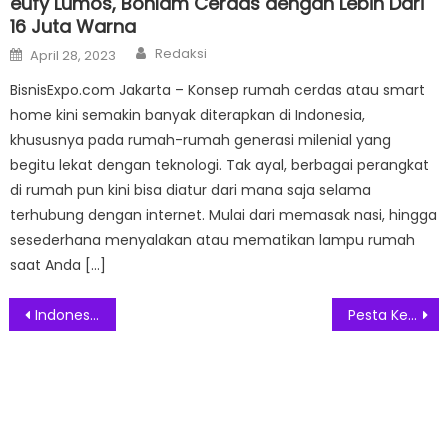
eufy Lumos, Bohlam Cerdas dengan Lebih Dari
16 Juta Warna
Author
Posted
Redaksi
April 28, 2023
on
BisnisExpo.com Jakarta – Konsep rumah cerdas atau smart
home kini semakin banyak diterapkan di Indonesia,
khususnya pada rumah-rumah generasi milenial yang
begitu lekat dengan teknologi. Tak ayal, berbagai perangkat
di rumah pun kini bisa diatur dari mana saja selama
terhubung dengan internet. Mulai dari memasak nasi, hingga
sesederhana menyalakan atau mematikan lampu rumah
saat Anda […]
Post
Indonesia Design Distrik PIK2 Meriahkan Liburan Natal dan Tahun Baru
Pesta Kembang Api Tahun Baru 2024 di Jakarta
navigation