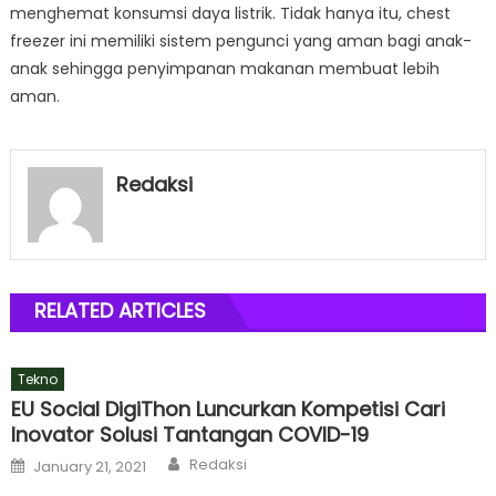
menghemat konsumsi daya listrik. Tidak hanya itu, chest
freezer ini memiliki sistem pengunci yang aman bagi anak-
anak sehingga penyimpanan makanan membuat lebih
aman.
Redaksi
RELATED ARTICLES
Tekno
EU Social DigiThon Luncurkan Kompetisi Cari
Inovator Solusi Tantangan COVID-19
Author
Posted
Redaksi
January 21, 2021
on