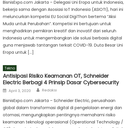
BisnisExpo.com Jakarta – Delegasi Uni Eropa untuk Indonesia,
bekerja sama dengan Asosiasi IoT Indonesia (ASIOTI), hari ini
meluncurkan kompetisi EU Social DigiThon bertema “Aksi
Muda untuk Perubahan”. Kompetisi ini bertujuan untuk
menghadirkan pemikiran kreatif dan inovatif dari seluruh
Indonesia untuk mengembangkan ide solusi berbasis digital
guna menjawab tantangan terkait COVID-19. Duta Besar Uni
Eropa untuk […]
Tekno
Antisipasi Risiko Keamanan OT, Schneider
Electric Berbagi 4 Prinsip Dasar Cybersecurity
Author
Posted
Redaksi
April 3, 2020
on
BisnisExpo.com Jakarta – Schneider Electric, perusahaan
global dalam transformasi digital di pengelolaan energi dan
otomasi, mengungkapkan pentingnya memahami risiko
keamanan teknologi operasional (Operational Technology /