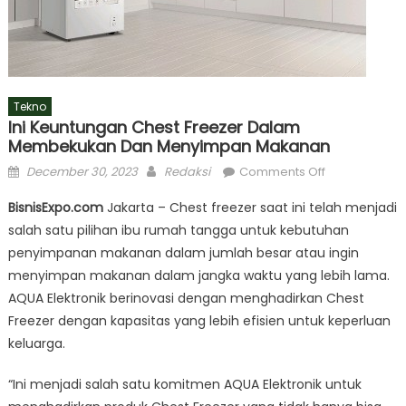
Tekno
Ini Keuntungan Chest Freezer Dalam
Membekukan Dan Menyimpan Makanan
Posted
Author
on
December 30, 2023
Redaksi
Comments Off
on
Ini
BisnisExpo.com
Jakarta – Chest freezer saat ini telah menjadi
Keuntungan
salah satu pilihan ibu rumah tangga untuk kebutuhan
Chest
penyimpanan makanan dalam jumlah besar atau ingin
Freezer
dalam
menyimpan makanan dalam jangka waktu yang lebih lama.
Membekukan
AQUA Elektronik berinovasi dengan menghadirkan Chest
dan
Freezer dengan kapasitas yang lebih efisien untuk keperluan
Menyimpan
keluarga.
Makanan
“Ini menjadi salah satu komitmen AQUA Elektronik untuk