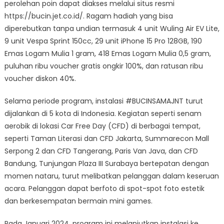
perolehan poin dapat diakses melalui situs resmi
https://bucin.jet.co.id/. Ragam hadiah yang bisa
diperebutkan tanpa undian termasuk 4 unit Wuling Air EV Lite,
9 unit Vespa Sprint 150cc, 29 unit iPhone 15 Pro 128GB, 190
Emas Logam Mulia 1 gram, 418 Emas Logam Mulia 0,5 gram,
puluhan ribu voucher gratis ongkir 100%, dan ratusan ribu
voucher diskon 40%.
Selama periode program, instalasi #BUCINSAMAJNT turut
dijalankan di 5 kota di Indonesia. Kegiatan seperti senam
aerobik di lokasi Car Free Day (CFD) di berbagai tempat,
seperti Taman Literasi dan CFD Jakarta, Summarecon Mall
Serpong 2 dan CFD Tangerang, Paris Van Java, dan CFD
Bandung, Tunjungan Plaza III Surabaya bertepatan dengan
momen nataru, turut melibatkan pelanggan dalam keseruan
acara. Pelanggan dapat berfoto di spot-spot foto estetik
dan berkesempatan bermain mini games.
Pada Januari 2024, program ini melanjutkan instalasi ke