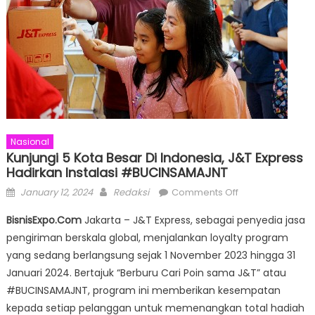
Nasional
Kunjungi 5 Kota Besar Di Indonesia, J&T Express
Hadirkan Instalasi #BUCINSAMAJNT
Posted
Author
on
January 12, 2024
Redaksi
Comments Off
on
Kunjungi
BisnisExpo.Com
Jakarta – J&T Express, sebagai penyedia jasa
5
pengiriman berskala global, menjalankan loyalty program
Kota
yang sedang berlangsung sejak 1 November 2023 hingga 31
Besar
Di
Januari 2024. Bertajuk “Berburu Cari Poin sama J&T” atau
Indonesia,
#BUCINSAMAJNT, program ini memberikan kesempatan
J&T
kepada setiap pelanggan untuk memenangkan total hadiah