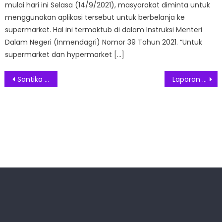
mulai hari ini Selasa (14/9/2021), masyarakat diminta untuk
menggunakan aplikasi tersebut untuk berbelanja ke
supermarket. Hal ini termaktub di dalam Instruksi Menteri
Dalam Negeri (Inmendagri) Nomor 39 Tahun 2021. “Untuk
supermarket dan hypermarket […]
Post
Santika Premiere Hayam Wuruk Hadirkan Menu Terbaru “Wagyu Fusion Fest”
Laporan Garmin: Aktivitas HIIT dan Lari Jadi Olahraga Terpopuler Sepanjang 2023
navigation