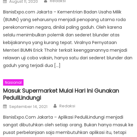
Redaksi
August 11, 2020
on
BisnisExpo.com Jakarta – Kementrian Badan Usaha Milik
(BUMN) yang seharusnya menjadi penopang utama roda
perekonomian negara, dinilai paling gaduh. Oleh karena
selalu menimbulkan polemik dan sederet blunder atas
kebijakannya yang kurang tepat. Viralnya Pernyataan
Menteri BUMN Erick Thohir terkait keengganannya menjadi
relawan uji coba vaksin, hanya satu dari sederet blunder dan
gaduh yang terjadi dua […]
Nasional
Masuk Supermarket Mulai Hari Ini Gunakan
PeduliLindungi
Author
Posted
Redaksi
September 14, 2021
on
BisnisExpo.Com Jakarta – Aplikasi PeduliLindungi menjadi
sangat dibutuhkan oleh setiap orang. Bukan hanya masuk ke
pusat perbelanjaan saja membutuhkan aplikasi itu, tetapi