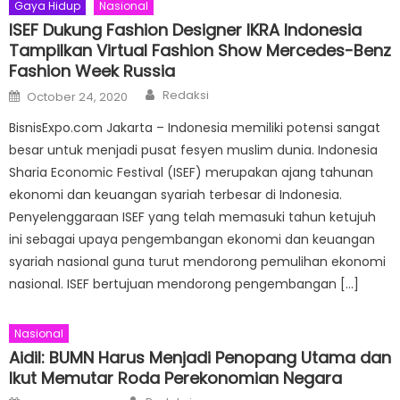
Gaya Hidup
Nasional
ISEF Dukung Fashion Designer IKRA Indonesia
Tampilkan Virtual Fashion Show Mercedes-Benz
Fashion Week Russia
Author
Posted
Redaksi
October 24, 2020
on
BisnisExpo.com Jakarta – Indonesia memiliki potensi sangat
besar untuk menjadi pusat fesyen muslim dunia. Indonesia
Sharia Economic Festival (ISEF) merupakan ajang tahunan
ekonomi dan keuangan syariah terbesar di Indonesia.
Penyelenggaraan ISEF yang telah memasuki tahun ketujuh
ini sebagai upaya pengembangan ekonomi dan keuangan
syariah nasional guna turut mendorong pemulihan ekonomi
nasional. ISEF bertujuan mendorong pengembangan […]
Nasional
Aidil: BUMN Harus Menjadi Penopang Utama dan
Ikut Memutar Roda Perekonomian Negara
Author
Posted