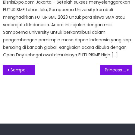
BisnisExpo.com Jakarta – Setelah sukses menyelenggarakan
FUTURISME tahun lalu, Sampoerna University kembali
menghadirkan FUTURISME 2023 untuk para siswa SMA atau
sederajat di Indonesia. Acara ini sejalan dengan misi
Sampoerna University untuk berkontribusi dalam
pengembangan pemimpin masa depan Indonesia yang siap
bersaing di kancah global. Rangkaian acara dibuka dengan
Open Day sebagai awal dimulainya FUTURISME High […]
Post
Sampoerna University Bright Future Talks: Melahirkan Pendidik Berkualifikasi Internasional
Princess Cheryl Halpern Launched Golden Rule Film
navigation