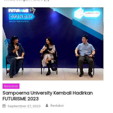
Nasional
Sampoerna University Kembali Hadirkan
FUTURISME 2023
Author
Posted
Redaksi
September 27, 2023
on