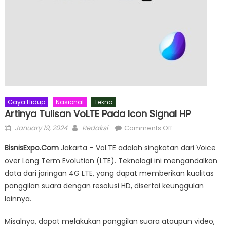
Gaya Hidup
Nasional
Tekno
Artinya Tulisan VoLTE Pada Icon Signal HP
Posted
Author
on
January 19, 2024
Redaksi
Comments Off
on
Artinya
BisnisExpo.Com
Jakarta – VoLTE adalah singkatan dari Voice
Tulisan
over Long Term Evolution (LTE). Teknologi ini mengandalkan
VoLTE
data dari jaringan 4G LTE, yang dapat memberikan kualitas
pada
Icon
panggilan suara dengan resolusi HD, disertai keunggulan
Signal
lainnya.
HP
Misalnya, dapat melakukan panggilan suara ataupun video,