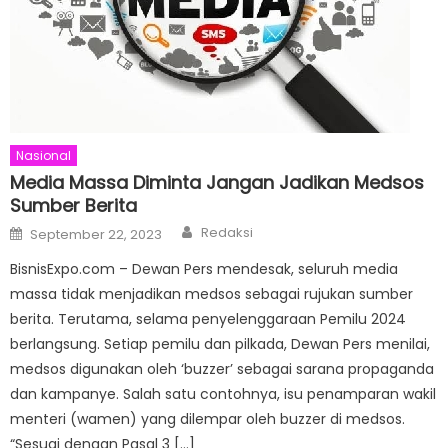
Nasional
Media Massa Diminta Jangan Jadikan Medsos
Sumber Berita
Author
Posted
Redaksi
September 22, 2023
on
BisnisExpo.com – Dewan Pers mendesak, seluruh media
massa tidak menjadikan medsos sebagai rujukan sumber
berita. Terutama, selama penyelenggaraan Pemilu 2024
berlangsung. Setiap pemilu dan pilkada, Dewan Pers menilai,
medsos digunakan oleh ‘buzzer’ sebagai sarana propaganda
dan kampanye. Salah satu contohnya, isu penamparan wakil
menteri (wamen) yang dilempar oleh buzzer di medsos.
“Sesuai dengan Pasal 3 […]