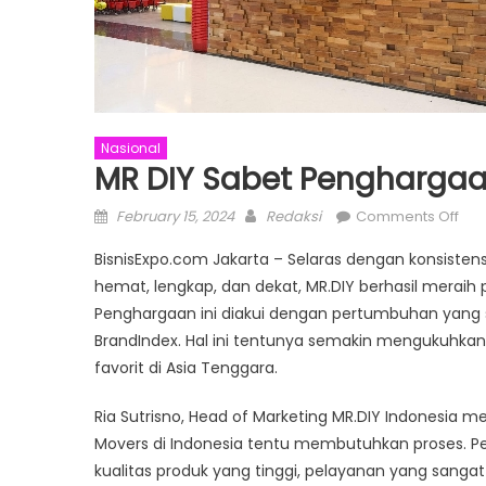
Nasional
MR DIY Sabet Penghargaa
Posted
Author
on
February 15, 2024
Redaksi
Comments Off
on
MR
BisnisExpo.com Jakarta – Selaras dengan konsistens
DIY
hemat, lengkap, dan dekat, MR.DIY berhasil meraih p
Sab
Penghargaan ini diakui dengan pertumbuhan yang si
Pen
Seb
BrandIndex. Hal ini tentunya semakin mengukuhkan p
Big
favorit di Asia Tenggara.
Bra
Mov
Ria Sutrisno, Head of Marketing MR.DIY Indonesia 
Movers di Indonesia tentu membutuhkan proses. P
kualitas produk yang tinggi, pelayanan yang sangat