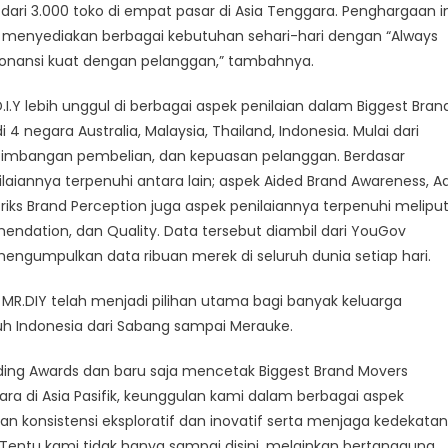
ri 3.000 toko di empat pasar di Asia Tenggara. Penghargaan in
us menyediakan berbagai kebutuhan sehari-hari dengan “Always
eresonansi kuat dengan pelanggan,” tambahnya.
.Y lebih unggul di berbagai aspek penilaian dalam Biggest Bran
 negara Australia, Malaysia, Thailand, Indonesia. Mulai dari
rtimbangan pembelian, dan kepuasan pelanggan. Berdasar
laiannya terpenuhi antara lain; aspek Aided Brand Awareness, A
riks Brand Perception juga aspek penilaiannya terpenuhi meliputi
endation, dan Quality. Data tersebut diambil dari YouGov
mengumpulkan data ribuan merek di seluruh dunia setiap hari.
R.DIY telah menjadi pilihan utama bagi banyak keluarga
uruh Indonesia dari Sabang sampai Merauke.
nding Awards dan baru saja mencetak Biggest Brand Movers
a di Asia Pasifik, keunggulan kami dalam berbagai aspek
n konsistensi eksploratif dan inovatif serta menjaga kedekatan
Tentu kami tidak hanya sampai disini, melainkan bertanggung