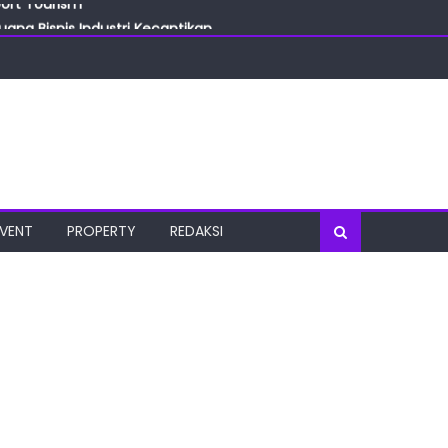
ang Bisnis Industri Kecantikan
las
oratorium Terkini
osial
port Tourism
EVENT
PROPERTY
REDAKSI