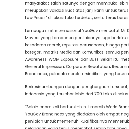
masyarakat salah satunya dengan membuka lebih da
merupakan validasi kuat atas janji kami untuk ter
Low Prices” di lokasi toko terdekat, serta terus b
Lembaga riset internasional YouGov mencatat Mr D.I
Movers yang komponen penilaiannya juga berlaku di 4
kesadaran merek, reputasi perusahaan, hingga pe
kategori, matriks Media dan Komunikasi semua peni
Awareness, WOM Exposure, dan Buzz. Selain itu, met
General Impression, Corporate Reputation, Recomm
BrandIndex, pelacak merek tersindikasi yang terus 
Berkesinambungan dengan penghargaan tersebut, M
Indonesia yang tersebar lebih dari 700 toko di sel
“Selain enam kali berturut-turut meraih World Bra
YouGov BrandIndex yang diadakan oleh empat negar
penilaian untuk memenuhi kualifikasinya memerluka
pelanggan yang terus meningkat setiap tahunnya. 