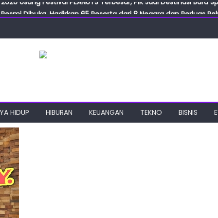
Resmi Dibuka, Hadirkan 65 Peserta dari 8 Negara dan Perluas Pelu
Resmikan ILF dan IGT Expo 2026, Industri Manufaktur Siap Naik Ke
ab Expo 2026 Resmi Digelar, Tampilkan Teknologi Medis dan Lab
ngan Gulirkan Program Jumat Berkah, Wujud Nyata Kepedulian S
2026 Usung Festival PEANUTS Terbesar, PIK Jadi Destinasi Baru S
YA HIDUP
HIBURAN
KEUANGAN
TEKNO
BISNIS