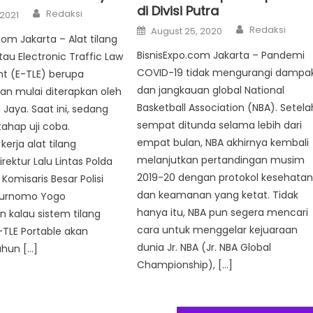
di Divisi Putra
Author
Redaksi
 2021
Author
Posted
Redaksi
August 25, 2020
on
Com Jakarta – Alat tilang
BisnisExpo.com Jakarta – Pandemi
tau Electronic Traffic Law
COVID-19 tidak mengurangi dampa
t (E-TLE) berupa
dan jangkauan global National
kan mulai diterapkan oleh
Basketball Association (NBA). Setela
 Jaya. Saat ini, sedang
sempat ditunda selama lebih dari
ahap uji coba.
empat bulan, NBA akhirnya kembali
erja alat tilang
melanjutkan pertandingan musim
rektur Lalu Lintas Polda
2019-20 dengan protokol kesehata
Komisaris Besar Polisi
dan keamanan yang ketat. Tidak
urnomo Yogo
hanya itu, NBA pun segera mencari
 kalau sistem tilang
cara untuk menggelar kejuaraan
E-TLE Portable akan
dunia Jr. NBA (Jr. NBA Global
ahun […]
Championship), […]