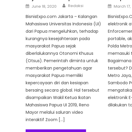
Author
Posted
Posted
Redaksi
June 18, 2020
March 17,
on
on
BisnisExpo.com Jakarta – Kalangan
BisnisExpo.
Mahasiswa Universitas Indonesia (UI)
elektronik a
dari Papua mengeluhkan, terhadap
Enforcemen
kurangnya kesejahteraan pada
portable, a
masyarakat Papua sejak
Polda Metro
diberlalukannya Otonomi Khusus
memasuki t
(Otsus). Pemerintah diminta untuk
Bagaimana k
memberikan pengetahuan agar
tersebut? Di
masyarakat Papua memiliki
Metro Jaya, 
kepercayaan diri dan kesiapan
Sambodo P
bersaing secara global. Hal tersebut
mengatakan
disampaikan Wakil Ketua Ikatan
elektronik 
Mahasiswa Papua UI 2019, Reno
dilakukan t
Mayor melalui saluran video
interaktif Zoom […]