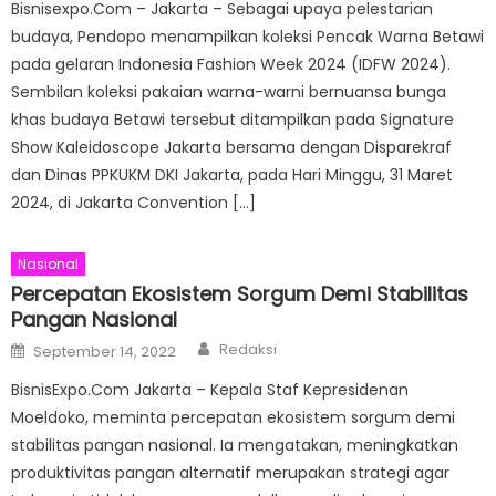
Bisnisexpo.Com – Jakarta – Sebagai upaya pelestarian
budaya, Pendopo menampilkan koleksi Pencak Warna Betawi
pada gelaran Indonesia Fashion Week 2024 (IDFW 2024).
Sembilan koleksi pakaian warna-warni bernuansa bunga
khas budaya Betawi tersebut ditampilkan pada Signature
Show Kaleidoscope Jakarta bersama dengan Disparekraf
dan Dinas PPKUKM DKI Jakarta, pada Hari Minggu, 31 Maret
2024, di Jakarta Convention […]
Nasional
Percepatan Ekosistem Sorgum Demi Stabilitas
Pangan Nasional
Author
Posted
Redaksi
September 14, 2022
on
BisnisExpo.Com Jakarta – Kepala Staf Kepresidenan
Moeldoko, meminta percepatan ekosistem sorgum demi
stabilitas pangan nasional. Ia mengatakan, meningkatkan
produktivitas pangan alternatif merupakan strategi agar