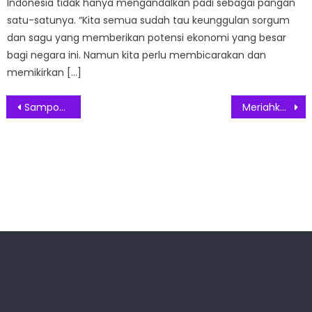
Indonesia tidak hanya mengandalkan padi sebagai pangan
satu-satunya. “Kita semua sudah tau keunggulan sorgum
dan sagu yang memberikan potensi ekonomi yang besar
bagi negara ini. Namun kita perlu membicarakan dan
memikirkan […]
Post
Sampoerna Academy Kembali Gelar STEAM Expo 2024
Meriahkan Bulan Suci Ramadan, Aviary Bintaro Hadir Dalam Ramadan Penuh Sensasi
navigation