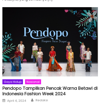
Gaya Hidup
Nasional
Pendopo Tampilkan Pencak Warna Betawi di
Indonesia Fashion Week 2024
Author
Posted
Redaksi
April 4, 2024
on