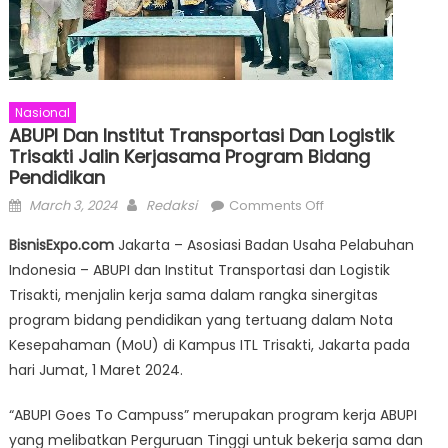
Nasional
ABUPI Dan Institut Transportasi Dan Logistik
Trisakti Jalin Kerjasama Program Bidang
Pendidikan
Posted
Author
on
March 3, 2024
Redaksi
Comments Off
on
ABUPI
BisnisExpo.com
Jakarta – Asosiasi Badan Usaha Pelabuhan
dan
Indonesia – ABUPI dan Institut Transportasi dan Logistik
Institut
Trisakti, menjalin kerja sama dalam rangka sinergitas
Transportasi
dan
program bidang pendidikan yang tertuang dalam Nota
Logistik
Kesepahaman (MoU) di Kampus ITL Trisakti, Jakarta pada
Trisakti
hari Jumat, 1 Maret 2024.
Jalin
Kerjasama
“ABUPI Goes To Campuss” merupakan program kerja ABUPI
Program
yang melibatkan Perguruan Tinggi untuk bekerja sama dan