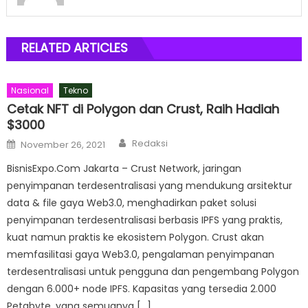
RELATED ARTICLES
Nasional
Tekno
Cetak NFT di Polygon dan Crust, Raih Hadiah
$3000
Author
Posted
Redaksi
November 26, 2021
on
BisnisExpo.Com Jakarta – Crust Network, jaringan
penyimpanan terdesentralisasi yang mendukung arsitektur
data & file gaya Web3.0, menghadirkan paket solusi
penyimpanan terdesentralisasi berbasis IPFS yang praktis,
kuat namun praktis ke ekosistem Polygon. Crust akan
memfasilitasi gaya Web3.0, pengalaman penyimpanan
terdesentralisasi untuk pengguna dan pengembang Polygon
dengan 6.000+ node IPFS. Kapasitas yang tersedia 2.000
Petabyte, yang semuanya […]