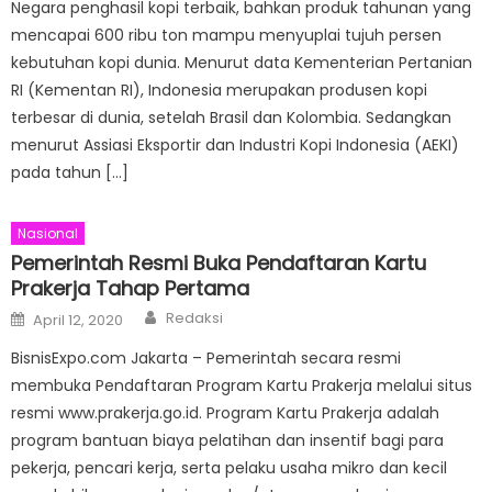
Negara penghasil kopi terbaik, bahkan produk tahunan yang
mencapai 600 ribu ton mampu menyuplai tujuh persen
kebutuhan kopi dunia. Menurut data Kementerian Pertanian
RI (Kementan RI), Indonesia merupakan produsen kopi
terbesar di dunia, setelah Brasil dan Kolombia. Sedangkan
menurut Assiasi Eksportir dan Industri Kopi Indonesia (AEKI)
pada tahun […]
Nasional
Pemerintah Resmi Buka Pendaftaran Kartu
Prakerja Tahap Pertama
Author
Posted
Redaksi
April 12, 2020
on
BisnisExpo.com Jakarta – Pemerintah secara resmi
membuka Pendaftaran Program Kartu Prakerja melalui situs
resmi www.prakerja.go.id. Program Kartu Prakerja adalah
program bantuan biaya pelatihan dan insentif bagi para
pekerja, pencari kerja, serta pelaku usaha mikro dan kecil