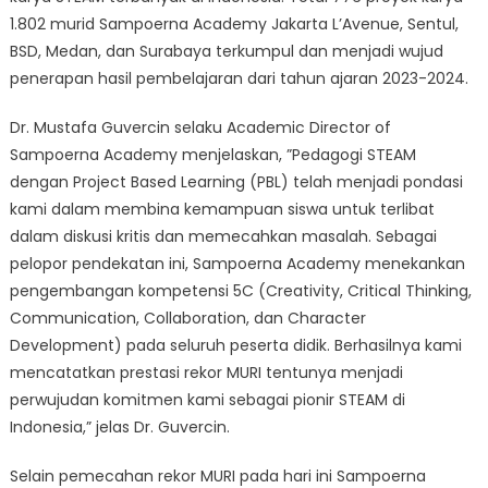
Antar
1.802 murid Sampoerna Academy Jakarta L’Avenue, Sentul,
Sekolah
BSD, Medan, dan Surabaya terkumpul dan menjadi wujud
penerapan hasil pembelajaran dari tahun ajaran 2023-2024.
Dr. Mustafa Guvercin selaku Academic Director of
Sampoerna Academy menjelaskan, ”Pedagogi STEAM
dengan Project Based Learning (PBL) telah menjadi pondasi
kami dalam membina kemampuan siswa untuk terlibat
dalam diskusi kritis dan memecahkan masalah. Sebagai
pelopor pendekatan ini, Sampoerna Academy menekankan
pengembangan kompetensi 5C (Creativity, Critical Thinking,
Communication, Collaboration, dan Character
Development) pada seluruh peserta didik. Berhasilnya kami
mencatatkan prestasi rekor MURI tentunya menjadi
perwujudan komitmen kami sebagai pionir STEAM di
Indonesia,” jelas Dr. Guvercin.
Selain pemecahan rekor MURI pada hari ini Sampoerna