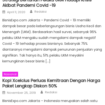
Akibat Pandemi Covid -19
Author
Posted
Redaksi
April 11, 2020
on
BisnisExpo.com Jakarta – Pandemi Covid – 19 memiliki
dampak besar pada keberlangsungan bisnis Usaha Kecil dan
Menengah (UKM). Berdasarkan hasil survei, sebanyak 96%
pelaku UKM mengaku sudah mengalami dampak negatif
Covid – 19 terhadap proses bisnisnya. Sebanyak 75%
diantaranya mengalami dampak penurunan penjualan yang
signifikan. Tak hanya itu, 51% pelaku UKM meyakini
kemungkinan besar bisnis […]
Nasional
Kopi Xcelcius Perluas Kemitraan Dengan Harga
Paket Lengkap Diskon 50%
Author
Posted
Redaksi
November 25, 2019
on
BisnisExpo.com Jakarta – Indonesia merupakan salah satu