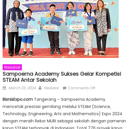
Nasional
Sampoerna Academy Sukses Gelar Kompetisi
STEAM Antar Sekolah
Posted
Author
on
March 23, 2024
Redaksi
Comments Off
on
Sampoerna
BisnisExpo.com
Tangerang – Sampoerna Academy
Academy
mencetak prestasi gemilang melalui STEAM (Science,
Sukses
Technology, Engineering, Arts and Mathematics) Expo 2024
Gelar
Kompetisi
dengan meraih Rekor MURI sebagai sekolah dengan pameran
STEAM
karya STEAM terbanyak di Indonesia. Total 776 proyek karya