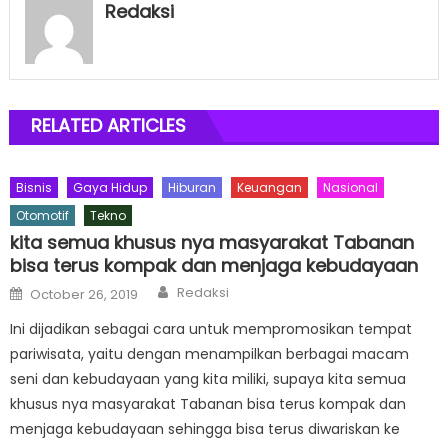
Redaksi
RELATED ARTICLES
Bisnis
Gaya Hidup
Hiburan
Keuangan
Nasional
Otomotif
Tekno
kita semua khusus nya masyarakat Tabanan
bisa terus kompak dan menjaga kebudayaan
Author
Posted
Redaksi
October 26, 2019
on
Ini dijadikan sebagai cara untuk mempromosikan tempat
pariwisata, yaitu dengan menampilkan berbagai macam
seni dan kebudayaan yang kita miliki, supaya kita semua
khusus nya masyarakat Tabanan bisa terus kompak dan
menjaga kebudayaan sehingga bisa terus diwariskan ke