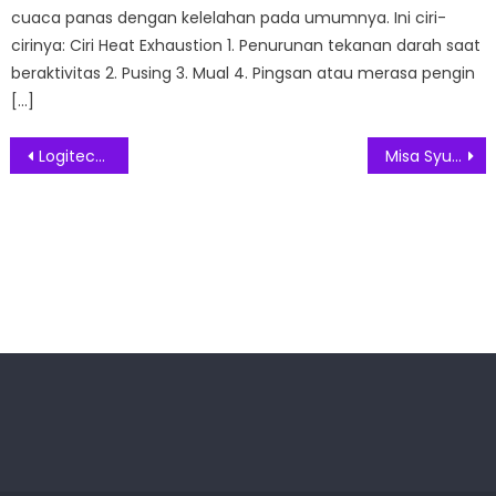
cuaca panas dengan kelelahan pada umumnya. Ini ciri-
cirinya: Ciri Heat Exhaustion 1. Penurunan tekanan darah saat
beraktivitas 2. Pusing 3. Mual 4. Pingsan atau merasa pengin
[…]
Post
Logitech G Rayakan Satu Dekade Mouse Gaming Ikonik dan Legendaris
Misa Syukur Pemberkatan Taman Doa Our Lady of Akita di PIK2
navigation