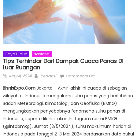
Gaya Hidup
Nasional
Tips Terhindar Dari Dampak Cuaca Panas Di
Luar Ruangan
Posted
Author
on
May 4, 2024
Redaksi
Comments Off
on
Tips
BisnisExpo.Com
Jakarta – Akhir-akhir ini cuaca di sebagian
Terhindar
wilayah di Indonesia mengalami suhu panas yang berlebihan.
dari
Badan Meteorologi, Klimatologi, dan Geofisika (BMKG)
Dampak
Cuaca
mengungkapkan penyebabnya fenomena suhu panas di
Panas
Indonesia, seperti dilansir akun Instagram resmi BMKG
di
(@infobmkg), Jumat (3/5/2024), suhu maksimum harian di
Luar
Indonesia pada tanggal 2-3 Mei 2024 berdasarkan data pukul