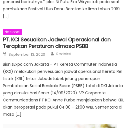
generasi berikutnya.” jelas Ni Putu Eka Wiryastuti pada saat
pembukaan Festival Ulun Danu Beratan ke lima tahun 2019
[…]
Nasional
PT. KCI Sesuaikan Jadwal Operasional dan
Terapkan Peraturan dimasa PSBB
Author
Posted
Redaksi
September 13, 2020
on
BisnisExpo.com Jakarta – PT Kereta Commuter Indonesia
(KCI) melakukan penyesuaian jadwal operasional Kereta Rel
Listrik (KRL) lintas Jabodetabek jelang penerapan
Pembatasan Sosial Berskala Besar (PSBB) total di DKI Jakarta
yang dimulai hari Senin (14/09/2020). VP Corporate
Communications PT KCI Anne Purba menjelaskan bahwa KRL
akan beroperasi pada pukul 04:00 – 21:00 WIB. Sementara di
masa […]