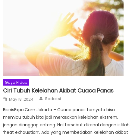
Gaya Hidup
Ciri Tubuh Kelelahan Akibat Cuaca Panas
Author
Posted
Redaksi
May 18, 2024
on
BisnisExpo.Com Jakarta – Cuaca panas ternyata bisa
memicu tubuh kita jadi merasakan kelelahan ekstrem,
jangan dianggap enteng. Hal tersebut dikenal dengan istilah
‘heat exhaustion’. Ada yang membedakan kelelahan akibat