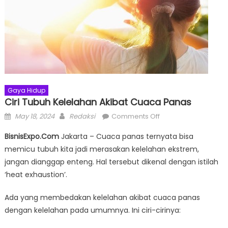
Gaya Hidup
Ciri Tubuh Kelelahan Akibat Cuaca Panas
Posted
Author
on
May 18, 2024
Redaksi
Comments Off
on
Ciri
BisnisExpo.Com
Jakarta – Cuaca panas ternyata bisa
Tubuh
memicu tubuh kita jadi merasakan kelelahan ekstrem,
Kelelahan
jangan dianggap enteng. Hal tersebut dikenal dengan istilah
Akibat
Cuaca
‘heat exhaustion’.
Panas
Ada yang membedakan kelelahan akibat cuaca panas
dengan kelelahan pada umumnya. Ini ciri-cirinya: