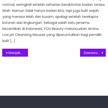
normal, seringkali setelah seharian beraktivitas badan terasa
lelah. Namun tidak hanya badan kita, tapi juga kulit wajah
yang merasa lelah dan kusam, apalagi setelah terekspos
kotoran dari lingkungan. Sebagai salah satu jenama
kecantikan di Indonesia, YOU Beauty meluncurkan Amino
Low pH Cleansing Mousse yang diperuntukkan bagi pemiliki
kulit […]
Post
Manjakan Gen Z Soundcore Luncurkan R50i NC, Lebih Kaya Fitur dan Terjangkau
Daewoong Meluncurkan Global Talent Community untuk Mendorong Inovasi dalam Industri Farmasi
navigation