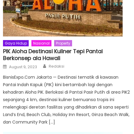
Gaya Hidup
Nasional
Property
PIK Aloha Destinasi Kuliner Tepi Pantai
Berkonsep ala Hawaii
Author
Posted
Redaksi
August 9, 2023
on
BisnisExpo.Com Jakarta — Destinasi tematik di kawasan
Pantai Indah Kapuk (PIK) kini bertambah lagi dengan
kehadiran Aloha PIK. Berlokasi di Pantai Pasir Putih di area PIK2
sepanjang 4 km, destinasi kuliner bernuansa tropis ini
melengkapi deretan fasilitas yang dihadirkan di sana seperti
Land’s End, Beach Club, Holiday Inn Resort, Ginza Beach Walk,
dan Community Park […]