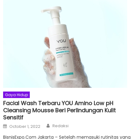
Gaya Hidup
Facial Wash Terbaru YOU Amino Low pH
Cleansing Mousse Beri Perlindungan Kulit
Sensitif
Author
Posted
Redaksi
October 1, 2022
on
BisnisExpo.Com Jakarta – Setelah memasuki rutinitas yang