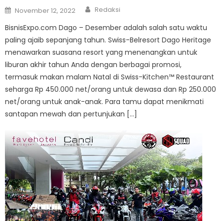
Author
Posted
Redaksi
November 12, 2022
on
BisnisExpo.com Dago – Desember adalah salah satu waktu
paling ajaib sepanjang tahun. Swiss-Belresort Dago Heritage
menawarkan suasana resort yang menenangkan untuk
liburan akhir tahun Anda dengan berbagai promosi,
termasuk makan malam Natal di Swiss-Kitchen™ Restaurant
seharga Rp 450.000 net/orang untuk dewasa dan Rp 250.000
net/orang untuk anak-anak. Para tamu dapat menikmati
santapan mewah dan pertunjukan […]