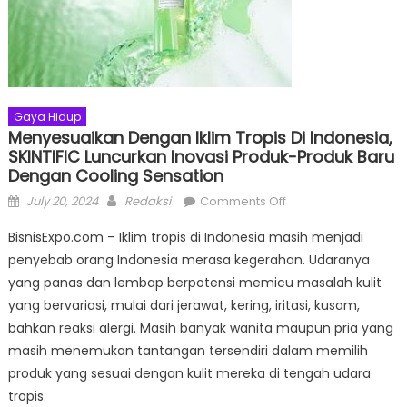
Gaya Hidup
Menyesuaikan Dengan Iklim Tropis Di Indonesia,
SKINTIFIC Luncurkan Inovasi Produk-Produk Baru
Dengan Cooling Sensation
Posted
Author
on
July 20, 2024
Redaksi
Comments Off
on
Menyesuaikan
BisnisExpo.com – Iklim tropis di Indonesia masih menjadi
dengan
penyebab orang Indonesia merasa kegerahan. Udaranya
Iklim
yang panas dan lembap berpotensi memicu masalah kulit
Tropis
di
yang bervariasi, mulai dari jerawat, kering, iritasi, kusam,
Indonesia,
bahkan reaksi alergi. Masih banyak wanita maupun pria yang
SKINTIFIC
masih menemukan tantangan tersendiri dalam memilih
Luncurkan
produk yang sesuai dengan kulit mereka di tengah udara
Inovasi
tropis.