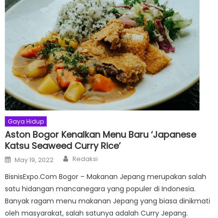
Gaya Hidup
Aston Bogor Kenalkan Menu Baru ‘Japanese
Katsu Seaweed Curry Rice’
Author
Posted
Redaksi
May 19, 2022
on
BisnisExpo.Com Bogor – Makanan Jepang merupakan salah
satu hidangan mancanegara yang populer di Indonesia.
Banyak ragam menu makanan Jepang yang biasa dinikmati
oleh masyarakat, salah satunya adalah Curry Jepang.