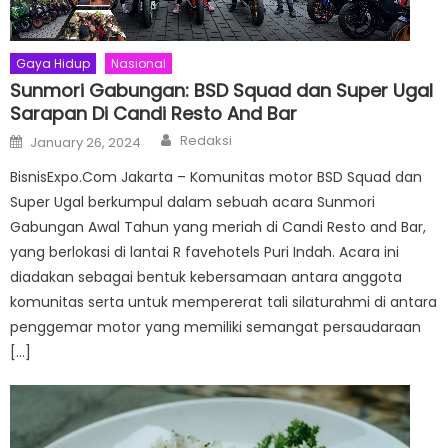
Gaya Hidup
Nasional
Sunmori Gabungan: BSD Squad dan Super Ugal
Sarapan Di Candi Resto And Bar
Author
Posted
Redaksi
January 26, 2024
on
BisnisExpo.Com Jakarta – Komunitas motor BSD Squad dan
Super Ugal berkumpul dalam sebuah acara Sunmori
Gabungan Awal Tahun yang meriah di Candi Resto and Bar,
yang berlokasi di lantai R favehotels Puri Indah. Acara ini
diadakan sebagai bentuk kebersamaan antara anggota
komunitas serta untuk mempererat tali silaturahmi di antara
penggemar motor yang memiliki semangat persaudaraan
[…]