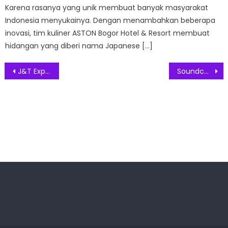
Karena rasanya yang unik membuat banyak masyarakat
Indonesia menyukainya. Dengan menambahkan beberapa
inovasi, tim kuliner ASTON Bogor Hotel & Resort membuat
hidangan yang diberi nama Japanese […]
Post
J&T Express Siapkan #BUCINSAMAJNT Dengan Hadiah Utama Business Trip ke China
Soundcore K20i, Kaya Fitur dengan Daya Hingga 6 Jam Non Stop
navigation