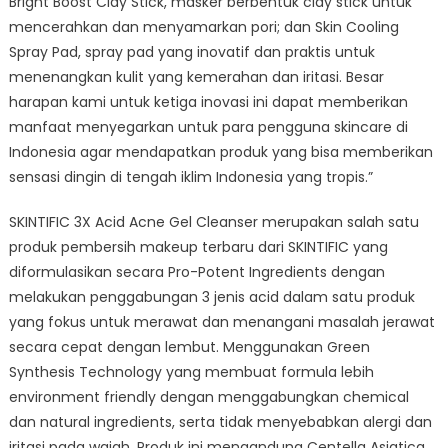
Bright Boost Clay Stick, masker berbentuk clay stick untuk
mencerahkan dan menyamarkan pori; dan Skin Cooling
Spray Pad, spray pad yang inovatif dan praktis untuk
menenangkan kulit yang kemerahan dan iritasi. Besar
harapan kami untuk ketiga inovasi ini dapat memberikan
manfaat menyegarkan untuk para pengguna skincare di
Indonesia agar mendapatkan produk yang bisa memberikan
sensasi dingin di tengah iklim Indonesia yang tropis.”
SKINTIFIC 3X Acid Acne Gel Cleanser merupakan salah satu
produk pembersih makeup terbaru dari SKINTIFIC yang
diformulasikan secara Pro-Potent Ingredients dengan
melakukan penggabungan 3 jenis acid dalam satu produk
yang fokus untuk merawat dan menangani masalah jerawat
secara cepat dengan lembut. Menggunakan Green
Synthesis Technology yang membuat formula lebih
environment friendly dengan menggabungkan chemical
dan natural ingredients, serta tidak menyebabkan alergi dan
iritasi pada wajah. Produk ini mengandung Centella Asiatica