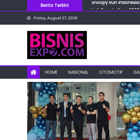
Skip
Berita Terkini
IndoBeauty Expo 2026 
to
Menteri Perindustrian 
Friday, August 07, 2026
content
IndoHealthcare Gakesl
BRI Cabang Mega Kuni
Snoopy Run Indonesia 
HOME
NASIONAL
OTOMOTIF
GA