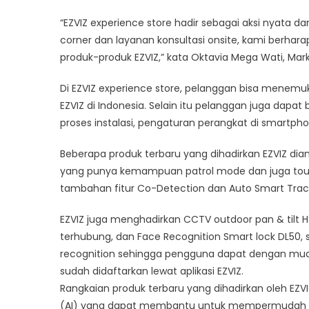
“EZVIZ experience store hadir sebagai aksi nyata 
corner dan layanan konsultasi onsite, kami berhara
produk-produk EZVIZ,” kata Oktavia Mega Wati, Ma
Di EZVIZ experience store, pelanggan bisa menemuk
EZVIZ di Indonesia. Selain itu pelanggan juga dapa
proses instalasi, pengaturan perangkat di smartph
Beberapa produk terbaru yang dihadirkan EZVIZ dia
yang punya kemampuan patrol mode dan juga touc
tambahan fitur Co-Detection dan Auto Smart Trac
EZVIZ juga menghadirkan CCTV outdoor pan & tilt 
terhubung, dan Face Recognition Smart lock DL50, sm
recognition sehingga pengguna dapat dengan m
sudah didaftarkan lewat aplikasi EZVIZ.
Rangkaian produk terbaru yang dihadirkan oleh EZVIZ
(AI) yang dapat membantu untuk mempermudah a