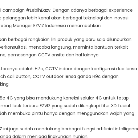
dari campaign #LebihEazy. Dengan adanya berbagai experience
p pelanggan lebih kenal akan berbagai teknologi dan inovasi
rketing Manager EZVIZ Indonesia menambahkan.
an berbagai rangkaian lini produk yang baru saja diluncurkan
t berkonsultasi, mencoba langsung, meminta bantuan terkait
one, pemasangan CCTV onsite dan hal lainnya.
ntaranya adalah H7c, CCTV indoor dengan konfigurasi dua lensa
h call button, CCTV outdoor lensa ganda H9c dengan
king.
H8c 4G yang bisa mendukung koneksi selular 4G untuk tetap
art lock terbaru EZVIZ yang sudah dilengkapi fitur 3D facial
udah membuka pintu hanya dengan menggunakan wajah yang
 ini juga sudah mendukung berbagai fungsi artificial intelligenc
nda dalam menjaga lingkungan hunian.