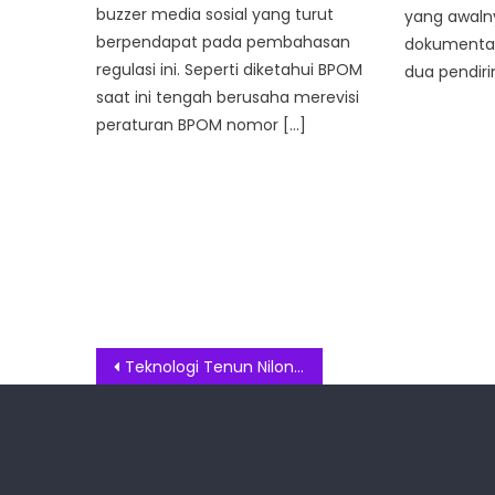
buzzer media sosial yang turut
yang awaln
berpendapat pada pembahasan
dokumentasi
regulasi ini. Seperti diketahui BPOM
dua pendiri
saat ini tengah berusaha merevisi
peraturan BPOM nomor […]
Post
Teknologi Tenun Nilon Ganda Jadikan Kabel USB ANKER PowerLine 322 A81F5 Begitu Kuat!
navigation