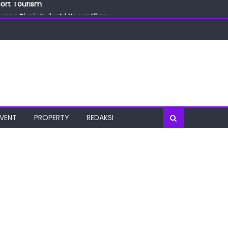
ang Bisnis Industri Kecantikan
las
oratorium Terkini
osial
port Tourism
EVENT
PROPERTY
REDAKSI