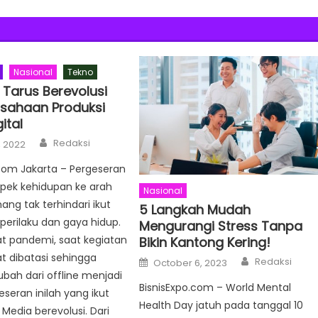
Nasional
Tekno
 Tarus Berevolusi
usahaan Produksi
ital
Author
Redaksi
, 2022
Com Jakarta – Pergeseran
spek kehidupan ke arah
Nasional
ang tak terhindari ikut
5 Langkah Mudah
erilaku dan gaya hidup.
Mengurangi Stress Tanpa
at pandemi, saat kegiatan
Bikin Kantong Kering!
at dibatasi sehingga
Author
Posted
Redaksi
October 6, 2023
on
bah dari offline menjadi
BisnisExpo.com – World Mental
eseran inilah yang ikut
Health Day jatuh pada tanggal 10
edia berevolusi. Dari