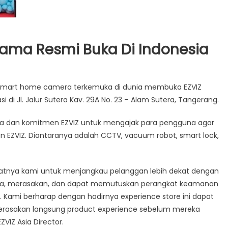
rtama Resmi Buka Di Indonesia
 smart home camera terkemuka di dunia membuka EZVIZ
rience
 di Jl. Jalur Sutera Kav. 29A No. 23 – Alam Sutera, Tangerang.
ama
ata dan komitmen EZVIZ untuk mengajak para pengguna agar
i
 EZVIZ. Diantaranya adalah CCTV, vacuum robot, smart lock,
nesia
ni saatnya kami untuk menjangkau pelanggan lebih dekat dengan
coba, merasakan, dan dapat memutuskan perangkat keamanan
. Kami berharap dengan hadirnya experience store ini dapat
merasakan langsung product experience sebelum mereka
IZ Asia Director.