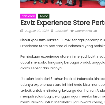
Nasional
Tekno
Ezviz Experience Store Pe
Posted
Author
on
August 29, 2024
Redaksi
Comments Off
on
Ezviz
BisnisExpo.Com
Jakarta – EZVIZ sebagai pemimpin
Expe
Experience Store pertama di Indonesia yang berlokasi
Store
Pert
Pembukaan experience store ini menjadi bukti ny
Resm
dapat mencoba langsung berbagai produk unggulan
Buka
alarm sensor dan lainnya.
di
Indo
“Setelah lebih dari 5 tahun hadir di Indonesia, ki
adanya experience store ini. Kini Anda bisa men
terbaik untuk melindungi keluarga dan hunian Anda
menjadi solusi bagi pelanggan agar mereka bisa 
memutuskan untuk membeli,” ujar Howard Yoeng, EZV