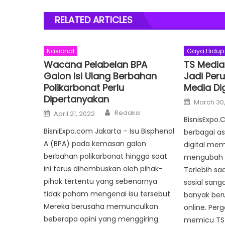
RELATED ARTICLES
Nasional
Gaya Hidup
Wacana Pelabelan BPA
TS Media
Galon Isi Ulang Berbahan
Jadi Per
Polikarbonat Perlu
Media Dig
Dipertanyakan
Posted
March 30
on
Author
Posted
Redaksi
April 21, 2022
on
BisnisExpo.
BisniExpo.com Jakarta – Isu Bisphenol
berbagai a
A (BPA) pada kemasan galon
digital mem
berbahan polikarbonat hingga saat
mengubah p
ini terus dihembuskan oleh pihak-
Terlebih sa
pihak tertentu yang sebenarnya
sosial sang
tidak paham mengenai isu tersebut.
banyak beru
Mereka berusaha memunculkan
online. Perg
beberapa opini yang menggiring
memicu TS M