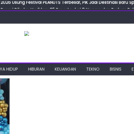
Resmi Dibuka, Hadirkan 65 Peserta dari 8 Negara dan Perluas Pelu
Resmikan ILF dan IGT Expo 2026, Industri Manufaktur Siap Naik Ke
ab Expo 2026 Resmi Digelar, Tampilkan Teknologi Medis dan Lab
ngan Gulirkan Program Jumat Berkah, Wujud Nyata Kepedulian S
2026 Usung Festival PEANUTS Terbesar, PIK Jadi Destinasi Baru S
YA HIDUP
HIBURAN
KEUANGAN
TEKNO
BISNIS