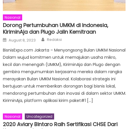
Nasional
Dorong Pertumbuhan UMKM di Indonesia,
KiriminAja dan Plugo Jalin Kemitraan
Author
Posted
Redaksi
August 8, 2023
on
BisnisExpo.com Jakarta – Menyongsong Bulan UMKM Nasional
Dalam wujud komitmen untuk memajukan usaha mikro,
kecil dan menengah (UMKM), KiriminAja dan Plugo dengan
gembira mengumumkan kerjasama mereka dalam rangka
merayakan Bulan UMKM Nasional. Kolaborasi strategis ini
bertujuan untuk memberikan dorongan bagi bisnis lokal,
mendorong pertumbuhan dan inovasi di dalam sektor UMKM.
KiriminAja, platform aplikasi kirim paket#1 […]
Nasional
Uncategorized
2020 Aviary Bintaro Raih Sertifikasi CHSE Dari