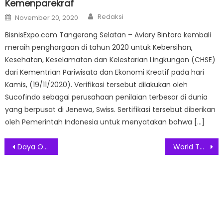
Kemenparekraf
Author
Posted
Redaksi
November 20, 2020
on
BisnisExpo.com Tangerang Selatan – Aviary Bintaro kembali
meraih penghargaan di tahun 2020 untuk Kebersihan,
Kesehatan, Keselamatan dan Kelestarian Lingkungan (CHSE)
dari Kementrian Pariwisata dan Ekonomi Kreatif pada hari
Kamis, (19/11/2020). Verifikasi tersebut dilakukan oleh
Sucofindo sebagai perusahaan penilaian terbesar di dunia
yang berpusat di Jenewa, Swiss. Sertifikasi tersebut diberikan
oleh Pemerintah Indonesia untuk menyatakan bahwa […]
Post
Daya Output 22.5W Jadi Andalan, PowerBank Mini dari ANKER Siap Isi Cepat Baterai Ponsel Kesayangan
World Tourism Day Dorong Pariwisata Berbasis Sustainable di Indonesia
navigation