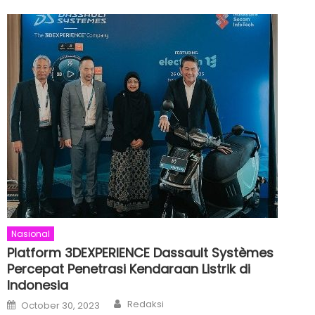
Nasional
Platform 3DEXPERIENCE Dassault Systèmes
Percepat Penetrasi Kendaraan Listrik di
Indonesia
Author
Posted
Redaksi
October 30, 2023
on