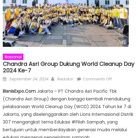
Nasional
Chandra Asri Group Dukung World Cleanup Day
2024 Ke-7
Posted
Author
on
September 24, 2024
Redaksi
Comments Off
on
Chandra
BisnisExpo.Com
Jakarta – PT Chandra Asri Pacific Tbk
Asri
(Chandra Asri Group) dengan bangga kembali mendukung
Group
pelaksanaan World Cleanup Day (WCD) 2024 Tahun ke 7 di
Dukung
World
Jakarta, yang diselenggarakan oleh Lions Internasional Distrik
Cleanup
307 mengangkat tema Edukasi #Pilah Sampah, yang
Day
bertujuan untuk memberdayakan generasi muda melalui
2024
edukasi mengenai pengelolaan sampah.