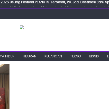
Resmi Dibuka, Hadirkan 65 Peserta dari 8 Negara dan Perluas Pelu
Resmikan ILF dan IGT Expo 2026, Industri Manufaktur Siap Naik Ke
ab Expo 2026 Resmi Digelar, Tampilkan Teknologi Medis dan Lab
ngan Gulirkan Program Jumat Berkah, Wujud Nyata Kepedulian S
2026 Usung Festival PEANUTS Terbesar, PIK Jadi Destinasi Baru S
YA HIDUP
HIBURAN
KEUANGAN
TEKNO
BISNIS