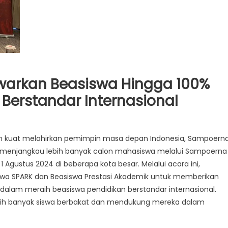
warkan Beasiswa Hingga 100%
Berstandar Internasional
mpoerna
n kuat melahirkan pemimpin masa depan Indonesia, Sampoern
ersity
 menjangkau lebih banyak calon mahasiswa melalui Sampoerna
arkan
1 Agustus 2024 di beberapa kota besar. Melalui acara ini,
siswa
gga
wa SPARK dan Beasiswa Prestasi Akademik untuk memberikan
%
dalam meraih beasiswa pendidikan berstandar internasional.
ndapatkan
ebih banyak siswa berbakat dan mendukung mereka dalam
didikan
standar