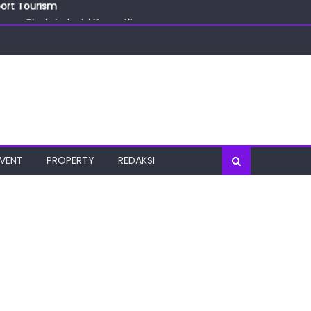
ang Bisnis Industri Kecantikan
las
oratorium Terkini
osial
port Tourism
EVENT
PROPERTY
REDAKSI