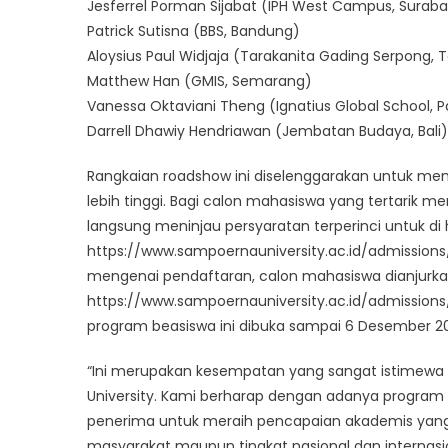
Jesferrel Porman Sijabat (IPH West Campus, Surab
Patrick Sutisna (BBS, Bandung)
Aloysius Paul Widjaja (Tarakanita Gading Serpong,
Matthew Han (GMIS, Semarang)
Vanessa Oktaviani Theng (Ignatius Global School,
Darrell Dhawiy Hendriawan (Jembatan Budaya, Bali)
Rangkaian roadshow ini diselenggarakan untuk mem
lebih tinggi. Bagi calon mahasiswa yang tertarik 
langsung meninjau persyaratan terperinci untuk di
https://www.sampoernauniversity.ac.id/admissions
mengenai pendaftaran, calon mahasiswa dianjurk
https://www.sampoernauniversity.ac.id/admission
program beasiswa ini dibuka sampai 6 Desember 2
“Ini merupakan kesempatan yang sangat istimew
University. Kami berharap dengan adanya program
penerima untuk meraih pencapaian akademis yang l
masyarakat maupun tingkat nasional dan internas