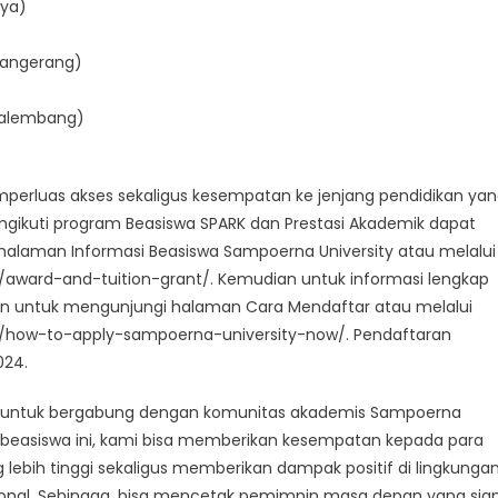
aya)
 Tangerang)
 Palembang)
perluas akses sekaligus kesempatan ke jenjang pendidikan ya
mengikuti program Beasiswa SPARK dan Prestasi Akademik dapat
 halaman Informasi Beasiswa Sampoerna University atau melalui
/award-and-tuition-grant/. Kemudian untuk informasi lengkap
an untuk mengunjungi halaman Cara Mendaftar atau melalui
s/how-to-apply-sampoerna-university-now/. Pendaftaran
024.
a untuk bergabung dengan komunitas akademis Sampoerna
 beasiswa ini, kami bisa memberikan kesempatan kepada para
ebih tinggi sekaligus memberikan dampak positif di lingkunga
ional. Sehingga, bisa mencetak pemimpin masa depan yang sia