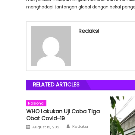
menghadapi tantangan global dengan bekal pengetah
Redaksi
RELATED ARTICLES
Nasional
WHO Lakukan Uji Coba Tiga
Obat Covid-19
Author
Posted
Redaksi
August 15, 2021
on