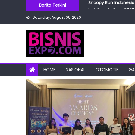
Skip
Berita Terkini
IndoBeauty Expo 2026 
to
Menteri Perindustrian 
Saturday, August 08, 2026
content
IndoHealthcare Gakesl
BRI Cabang Mega Kuni
Snoopy Run Indonesia 
HOME
NASIONAL
OTOMOTIF
GA