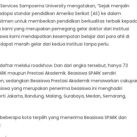
ernasional
t Services Sampoerna University mengatakan, “Sejak menjalin
dopsi standar pendidikan Amerika Serikat (AS) ke dalam
mitmen untuk memberikan pendidikan berkualitas terbaik kepad
n kami yang merupakan pemegang gelar doktor dari institusi
siswa kami mendapatkan kesempatan belajar dari para ahli di
dapat meraih gelar dari kedua institusi tanpa perlu
endaftar melalui roadshow. Dan dari angka tersebut, hanya 73
ARK maupun Prestasi Akademik. Beasiswa SPARK sendiri
sen, sedangkan Beasiswa Prestasi Akademik menawarkan cakupa
3 siswa yang merupakan penerima beasiswa ini menghadiri
rti Jakarta, Bandung, Malang, Surabaya, Medan, Semarang,
 beberapa kota terpilih yang menerima Beasiswa SPARK dan
: