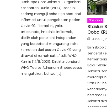
BisnisExpo.Com Jakarta – Organisasi
Kesehatan Dunia (WHO), saat ini
sedang menguji coba tiga obat anti-
inflamasi untuk pengobatan pasien
Nasional
Covid-19. “Terapi ini, yaitu
Stasiun 
Coba KRL 
artesunate, imatinib, infliximab,
dipilih oleh panel ahli independen
Posted
June 18, 
on
yang berpotensi mengurangi risiko
BisnisExpo.
kematian dari pasien Covid-19 yang
Jenderal Pe
dirawat di rumah sakit,” tulis WHO,
Kementeria
Kamis (12/8/2021). Direktur Jenderal
Balai Tekni
WHO Tedros Adhanom Ghebreyesus
Jakarta Dan
mengatakan, bahwa […]
merampun
Stasiun She
Rencanany
bersama DJ
Jakarta aka
operasional