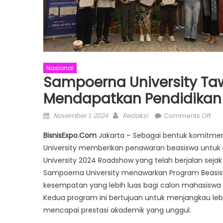
Nasional
Sampoerna University Ta
Mendapatkan Pendidikan 
Posted
Author
on
November 1, 2024
Redaksi
Comments Off
on
Sa
BisnisExpo.Com
Jakarta – Sebagai bentuk komitme
Univ
University memberikan penawaran beasiswa untuk
Taw
University 2024 Roadshow yang telah berjalan sejak 
Bea
hin
Sampoerna University menawarkan Program Beasis
100
kesempatan yang lebih luas bagi calon mahasiswa 
Me
Kedua program ini bertujuan untuk menjangkau l
Pen
mencapai prestasi akademik yang unggul.
Ber