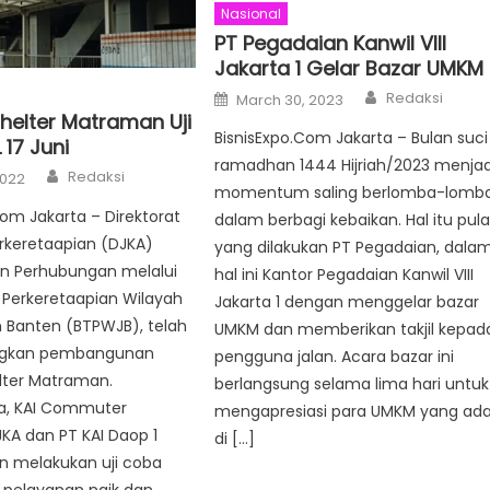
Nasional
PT Pegadaian Kanwil VIII
Jakarta 1 Gelar Bazar UMKM
Author
Posted
Redaksi
March 30, 2023
on
Shelter Matraman Uji
BisnisExpo.Com Jakarta – Bulan suci
17 Juni
ramadhan 1444 Hijriah/2023 menjad
Author
Redaksi
2022
momentum saling berlomba-lomb
com Jakarta – Direktorat
dalam berbagi kebaikan. Hal itu pul
rkeretaapian (DJKA)
yang dilakukan PT Pegadaian, dala
n Perhubungan melalui
hal ini Kantor Pegadaian Kanwil VIII
k Perkeretaapian Wilayah
Jakarta 1 dengan menggelar bazar
 Banten (BTPWJB), telah
UMKM dan memberikan takjil kepad
gkan pembangunan
pengguna jalan. Acara bazar ini
lter Matraman.
berlangsung selama lima hari untuk
a, KAI Commuter
mengapresiasi para UMKM yang ad
KA dan PT KAI Daop 1
di […]
n melakukan uji coba
 pelayanan naik dan