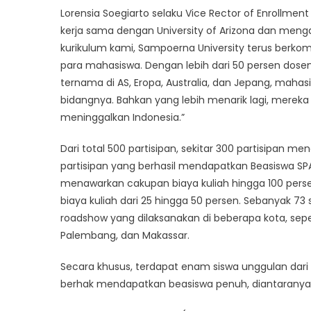
Int
Lorensia Soegiarto selaku Vice Rector of Enrollmen
kerja sama dengan University of Arizona dan menga
kurikulum kami, Sampoerna University terus berko
para mahasiswa. Dengan lebih dari 50 persen dose
ternama di AS, Eropa, Australia, dan Jepang, maha
bidangnya. Bahkan yang lebih menarik lagi, mereka 
meninggalkan Indonesia.”
Dari total 500 partisipan, sekitar 300 partisipan m
partisipan yang berhasil mendapatkan Beasiswa SP
menawarkan cakupan biaya kuliah hingga 100 per
biaya kuliah dari 25 hingga 50 persen. Sebanyak 7
roadshow yang dilaksanakan di beberapa kota, sepe
Palembang, dan Makassar.
Secara khusus, terdapat enam siswa unggulan dari
berhak mendapatkan beasiswa penuh, diantaranya