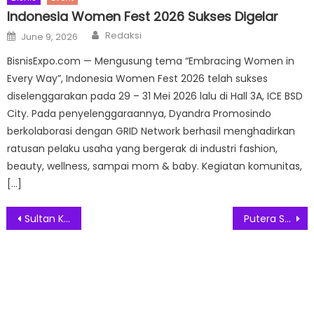
Indonesia Women Fest 2026 Sukses Digelar
Author
Posted
Redaksi
June 9, 2026
on
BisnisExpo.com — Mengusung tema “Embracing Women in
Every Way”, Indonesia Women Fest 2026 telah sukses
diselenggarakan pada 29 – 31 Mei 2026 lalu di Hall 3A, ICE BSD
City. Pada penyelenggaraannya, Dyandra Promosindo
berkolaborasi dengan GRID Network berhasil menghadirkan
ratusan pelaku usaha yang bergerak di industri fashion,
beauty, wellness, sampai mom & baby. Kegiatan komunitas,
[…]
Post
Sultan Kutai Kartanegara Imbau Masyarakat Kaltim Hormati Hasil Pilkada Serentak Tahun 2024
Putera Sampoerna Foundation Edukasi Literasi Numerasi Dalam Penerapan Matematika dengan Metode Menyenangkan
navigation