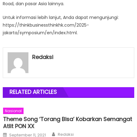
Road, dan pasar Asia lainnya.
Untuk informasi lebih lanjut, Anda dapat mengunjungi:
https://thinkbusinessthinkhk.com/2025-
jakarta/symposium/en/index.html.
Redaksi
RELATED ARTICLES
Nasional
Theme Song ‘Torang Bisa’ Kobarkan Semangat
Atlit PON XX
Author
Posted
Redaksi
September 11, 2021