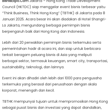
BisnisExpo.Com
Jakarta – Hong Kong Trade Development
Business,
Council (HKTDC) siap menggelar event bisnis terbesar yaitu
Think
“Think Business, Think Hong Kong” (TBTHK) di Jakarta pada 8
Hong
Kong”
Januari 2025. Acara besar ini akan diadakan di Hotel Shangri-
Event
La Jakarta, mengundang berbagai pemimpin bisnis
Bisnis
berpengaruh baik dari Hong Kong dan Indonesia.
Terbesar
Siap
Lebih dari 20 perwakilan pemimpin bisnis terkemuka serta
Digelar
pemerintahan hadir di acara ini, dan siap untuk berbicara
di
terkait beragam peluang bisnis di Asia yang meliputi
Jakarta
berbagai sektor, termasuk keuangan, smart city, transportasi,
sustainability, teknologi, dan lainnya.
Event ini akan dihadiri oleh lebih dari 1000 para pengusaha
terkemuka yang berasal dari perusahaan dengan skala
korporat, menengah dan kecil.
TBTHK mempunyai tujuan untuk mempromosikan Hong Kong
sebagai pusat bisnis dan investasi yang dapat diandalkan,