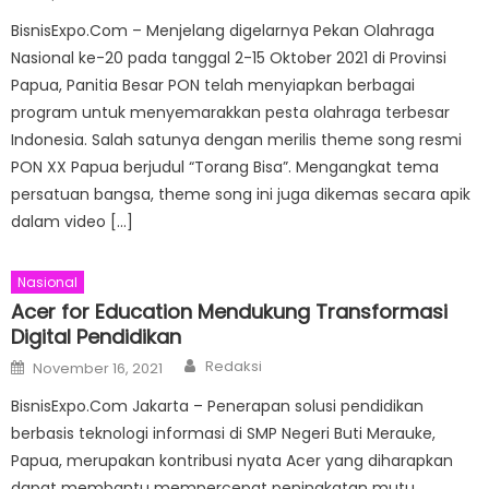
on
BisnisExpo.Com – Menjelang digelarnya Pekan Olahraga
Nasional ke-20 pada tanggal 2-15 Oktober 2021 di Provinsi
Papua, Panitia Besar PON telah menyiapkan berbagai
program untuk menyemarakkan pesta olahraga terbesar
Indonesia. Salah satunya dengan merilis theme song resmi
PON XX Papua berjudul “Torang Bisa”. Mengangkat tema
persatuan bangsa, theme song ini juga dikemas secara apik
dalam video […]
Nasional
Acer for Education Mendukung Transformasi
Digital Pendidikan
Author
Posted
Redaksi
November 16, 2021
on
BisnisExpo.Com Jakarta – Penerapan solusi pendidikan
berbasis teknologi informasi di SMP Negeri Buti Merauke,
Papua, merupakan kontribusi nyata Acer yang diharapkan
dapat membantu mempercepat peningkatan mutu