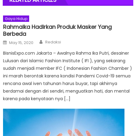
Gaya Hidup
Rahmaika Hadirkan Produk Masker Yang
Berbeda
Author
Posted
Redaksi
May 15, 2020
on
BisnisExpo.com Jakarta – Awalnya Rahma Ika Putri, desainer
Lulusan dari Islamic Fashion Institute ( IFI ), yang sekarang
sudah menjadi member IFC ( Indonesian Fashion Chamber )
ini marah berontak karena kondisi Pandemi Covid-19 semua
rencana awal iven tahunan harus buyar, tapi akhirnya
berdamai dengan diri sendiri, menguatkan hati, dan mental
karena pada kenyataan nya […]