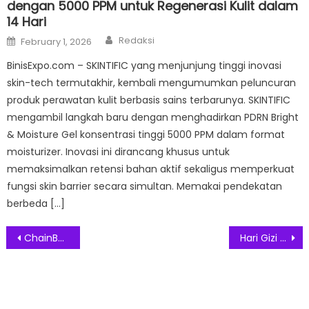
dengan 5000 PPM untuk Regenerasi Kulit dalam
14 Hari
Author
Posted
Redaksi
February 1, 2026
on
BinisExpo.com – SKINTIFIC yang menjunjung tinggi inovasi
skin-tech termutakhir, kembali mengumumkan peluncuran
produk perawatan kulit berbasis sains terbarunya. SKINTIFIC
mengambil langkah baru dengan menghadirkan PDRN Bright
& Moisture Gel konsentrasi tinggi 5000 PPM dalam format
moisturizer. Inovasi ini dirancang khusus untuk
memaksimalkan retensi bahan aktif sekaligus memperkuat
fungsi skin barrier secara simultan. Memakai pendekatan
berbeda […]
Post
ChainBank Padukan Inovasi Perbankan Tradisional dan Teknologi Blockchain
Hari Gizi Nasional 2025: Save the Children Serukan Pengurangan Konsumsi Makanan Ultra Proses
navigation