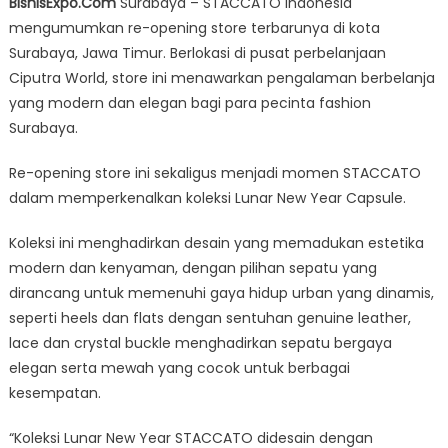
BisnisExpo.Com
Surabaya – STACCATO Indonesia
Sambut
mengumumkan re-opening store terbarunya di kota
Lunar
Surabaya, Jawa Timur. Berlokasi di pusat perbelanjaan
New
Year
Ciputra World, store ini menawarkan pengalaman berbelanja
2025
yang modern dan elegan bagi para pecinta fashion
dengan
Surabaya.
Koleksi
Penuh
Re-opening store ini sekaligus menjadi momen STACCATO
Pesona
dalam memperkenalkan koleksi Lunar New Year Capsule.
Koleksi ini menghadirkan desain yang memadukan estetika
modern dan kenyaman, dengan pilihan sepatu yang
dirancang untuk memenuhi gaya hidup urban yang dinamis,
seperti heels dan flats dengan sentuhan genuine leather,
lace dan crystal buckle menghadirkan sepatu bergaya
elegan serta mewah yang cocok untuk berbagai
kesempatan.
“Koleksi Lunar New Year STACCATO didesain dengan