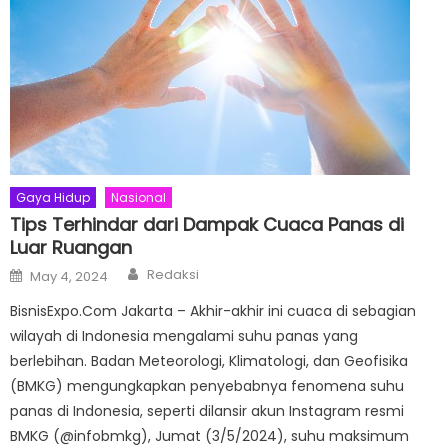
Gaya Hidup
Nasional
Tips Terhindar dari Dampak Cuaca Panas di
Luar Ruangan
Author
Posted
Redaksi
May 4, 2024
on
BisnisExpo.Com Jakarta – Akhir-akhir ini cuaca di sebagian
wilayah di Indonesia mengalami suhu panas yang
berlebihan. Badan Meteorologi, Klimatologi, dan Geofisika
(BMKG) mengungkapkan penyebabnya fenomena suhu
panas di Indonesia, seperti dilansir akun Instagram resmi
BMKG (@infobmkg), Jumat (3/5/2024), suhu maksimum