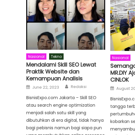
Nasional
Tekno
Nasional
Mendalami Skill SEO Lewat
Semangat
Praktik Website dan
MR.DIY A
Kemampuan Analisis
CINLOK
Author
Posted
Redaksi
Posted
June 22, 2023
August 20
on
on
BisnisExpo.com Jakarta – Skill SEO
BisnisExpo.
atau search engine optimization
tangga ter
menjadi salah satu skill yang
pertumbuha
dibutuhkan di era digital, tidak hanya
kobarkan s
bagi pebisnis namun bagi siapa pun
menyambut