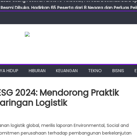
Resmi Dibuka, Hadirkan 65 Peserta dari 8 Negara dan Perluas Pelu
Resmikan ILF dan IGT Expo 2026, Industri Manufaktur Siap Naik Ke
ab Expo 2026 Resmi Digelar, Tampilkan Teknologi Medis dan Lab
ngan Gulirkan Program Jumat Berkah, Wujud Nyata Kepedulian S
2026 Usung Festival PEANUTS Terbesar, PIK Jadi Destinasi Baru S
YA HIDUP
HIBURAN
KEUANGAN
TEKNO
BISNIS
 ESG 2024: Mendorong Praktik
aringan Logistik
an logistik global, merilis laporan Environmental, Social and
 komitmen perusahaan terhadap pembangunan berkelanjutan