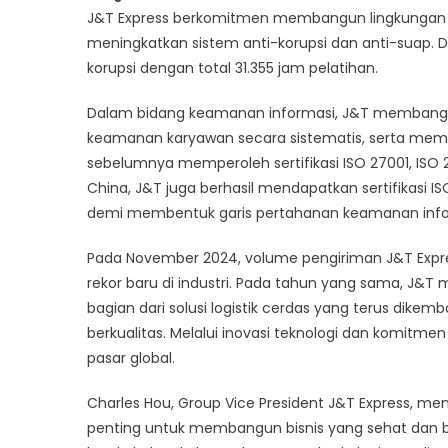
J&T Express berkomitmen membangun lingkungan bis
meningkatkan sistem anti-korupsi dan anti-suap. Di
korupsi dengan total 31.355 jam pelatihan.
Dalam bidang keamanan informasi, J&T membangun
keamanan karyawan secara sistematis, serta mempe
sebelumnya memperoleh sertifikasi ISO 27001, ISO 27
China, J&T juga berhasil mendapatkan sertifikasi ISO
demi membentuk garis pertahanan keamanan infor
Pada November 2024, volume pengiriman J&T Expre
rekor baru di industri. Pada tahun yang sama, J
bagian dari solusi logistik cerdas yang terus di
berkualitas. Melalui inovasi teknologi dan komitme
pasar global.
Charles Hou, Group Vice President J&T Express, me
penting untuk membangun bisnis yang sehat dan b