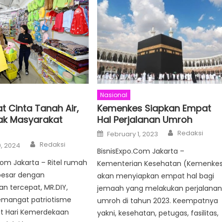
Nasional
 Cinta Tanah Air,
Kemenkes Siapkan Empat
jak Masyarakat
Hal Perjalanan Umroh
Author
Posted
Redaksi
February 1, 2023
on
Author
Redaksi
, 2024
BisnisExpo.Com Jakarta –
com Jakarta – Ritel rumah
Kementerian Kesehatan (Kemenke
besar dengan
akan menyiapkan empat hal bagi
n tercepat, MR.DIY,
jemaah yang melakukan perjalana
emangat patriotisme
umroh di tahun 2023. Keempatnya
 Hari Kemerdekaan
yakni, kesehatan, petugas, fasilitas,