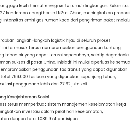
yang juga lebih hemat energi serta ramah lingkungan. Selain itu,
27 kendaraan energi bersih LNG di China, meningkatkan propors
 intensitas emisi gas rumah kaca dari pengiriman paket melalu
apkan langkah-langkah logistik hijau di seluruh proses
 Hal ini termasuk terus mempromosikan penggunaan kantong
ng tahan air yang dapat terurai sepenuhnya, selotip degradable
an sukses di pasar China, inisiatif ini mulai diperluas ke semu
i mempromosikan penggunaan tas transit yang dapat digunakan
 total 799.000 tas baru yang digunakan sepanjang tahun,
asi penggunaan lebih dari 27,62 juta kali.
g Kesejahteraan Sosial
press terus memperkuat sistem manajemen keselamatan kerja
ingkatkan investasi dalam pelatihan keselamatan,
tan dengan total 1.089.974 partisipan.