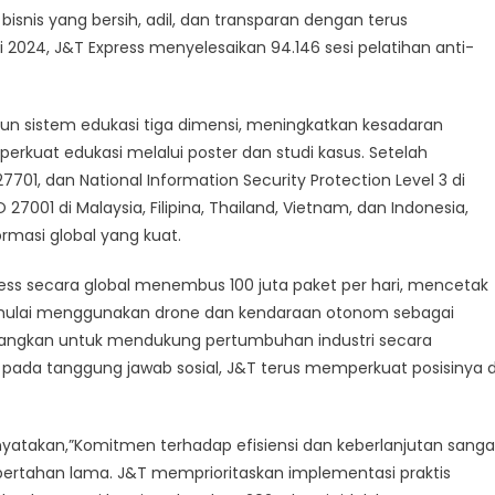
nis yang bersih, adil, dan transparan dengan terus
 2024, J&T Express menyelesaikan 94.146 sesi pelatihan anti-
 sistem edukasi tiga dimensi, meningkatkan kesadaran
rkuat edukasi melalui poster dan studi kasus. Setelah
701, dan National Information Security Protection Level 3 di
 27001 di Malaysia, Filipina, Thailand, Vietnam, dan Indonesia,
masi global yang kuat.
ss secara global menembus 100 juta paket per hari, mencetak
&T mulai menggunakan drone dan kendaraan otonom sebagai
kembangkan untuk mendukung pertumbuhan industri secara
n pada tanggung jawab sosial, J&T terus memperkuat posisinya d
nyatakan,”Komitmen terhadap efisiensi dan keberlanjutan sanga
ertahan lama. J&T memprioritaskan implementasi praktis