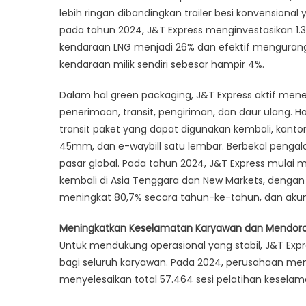
lebih ringan dibandingkan trailer besi konvensional 
pada tahun 2024, J&T Express menginvestasikan 1.3
kendaraan LNG menjadi 26% dan efektif mengurangi
kendaraan milik sendiri sebesar hampir 4%.
Dalam hal green packaging, J&T Express aktif mener
penerimaan, transit, pengiriman, dan daur ulang.
transit paket yang dapat digunakan kembali, kanto
45mm, dan e-waybill satu lembar. Berbekal pengalam
pasar global. Pada tahun 2024, J&T Express mula
kembali di Asia Tenggara dan New Markets, dengan
meningkat 80,7% secara tahun-ke-tahun, dan akumul
Meningkatkan Keselamatan Karyawan dan Mendoron
Untuk mendukung operasional yang stabil, J&T Ex
bagi seluruh karyawan. Pada 2024, perusahaan men
menyelesaikan total 57.464 sesi pelatihan keselama