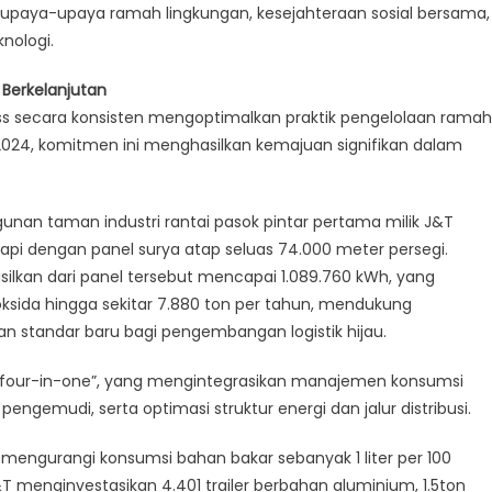
 upaya-upaya ramah lingkungan, kesejahteraan sosial bersama,
nologi.
Berkelanjutan
ong
ess secara konsisten mengoptimalkan praktik pengelolaan ramah
njutan
g 2024, komitmen ini menghasilkan kemajuan signifikan dalam
n
an taman industri rantai pasok pintar pertama milik J&T
engkapi dengan panel surya atap seluas 74.000 meter persegi.
silkan dari panel tersebut mencapai 1.089.760 kWh, yang
sida hingga sekitar 7.880 ton per tahun, mendukung
 standar baru bagi pengembangan logistik hijau.
 “four-in-one”, yang mengintegrasikan manajemen konsumsi
ngemudi, serta optimasi struktur energi dan jalur distribusi.
 mengurangi konsumsi bahan bakar sebanyak 1 liter per 100
T menginvestasikan 4.401 trailer berbahan aluminium, 1.5ton