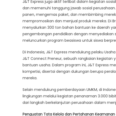
J&T Express juga aktif terlibat dalam kegiatan sos
dan memenuhi tanggung jawab sosial perusahaan.
panen, mengemas paket, dan membimbing merek
mempromosikan dan menjual produk mereka. Di Bras
menyalurkan 300 ton bahan bantuan ke daerah yang 
pengembangan pendidikan dengan menyediakan sumb
meluncurkan program beasiswa untuk siswa berpres
Di Indonesia, J&T Express mendukung pelaku Usaha
J&T Connect Preneur, sebuah rangkaian kegiatan y
bantuan usaha. Dalam program ini, J&T Express m
kompetisi, disertai dengan dukungan berupa per
mereka.
Selain mendukung pemberdayaan UMKM, di Indones
lingkungan melalui kegiatan penanaman 3.000 bibit
dari langkah berkelanjutan perusahaan dalam menja
Penguatan Tata Kelola dan Pertahanan Keamanan I