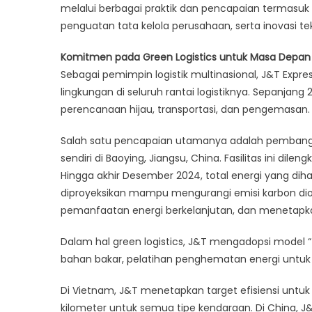
melalui berbagai praktik dan pencapaian termasuk
Laporan
ESG
penguatan tata kelola perusahaan, serta inovasi tek
2024:
Komitmen pada Green Logistics untuk Masa Depan 
Mendor
Praktik
Sebagai pemimpin logistik multinasional, J&T Expr
Berkela
lingkungan di seluruh rantai logistiknya. Sepanjan
di
perencanaan hijau, transportasi, dan pengemasan.
Seluruh
Jaringa
Salah satu pencapaian utamanya adalah pembangun
Logistik
sendiri di Baoying, Jiangsu, China. Fasilitas ini dil
Hingga akhir Desember 2024, total energi yang diha
diproyeksikan mampu mengurangi emisi karbon diok
pemanfaatan energi berkelanjutan, dan menetapkan
Dalam hal green logistics, J&T mengadopsi model
bahan bakar, pelatihan penghematan energi untuk pe
Di Vietnam, J&T menetapkan target efisiensi untuk
kilometer untuk semua tipe kendaraan. Di China, J&