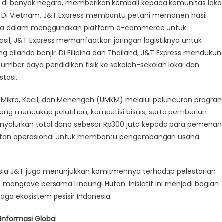
ial di banyak negara, memberikan kembali kepada komunitas lokal
 Di Vietnam, J&T Express membantu petani memanen hasil
a dalam menggunakan platform e-commerce untuk
il, J&T Express memanfaatkan jaringan logistiknya untuk
dilanda banjir. Di Filipina dan Thailand, J&T Express mendukun
er daya pendidikan fisik ke sekolah-sekolah lokal dan
tasi.
 Mikro, Kecil, dan Menengah (UMKM) melalui peluncuran progra
ang mencakup pelatihan, kompetisi bisnis, serta pemberian
enyalurkan total dana sebesar Rp300 juta kepada para pemena
alatan operasional untuk membantu pengembangan usaha
ia J&T juga menunjukkan komitmennya terhadap pelestarian
 mangrove bersama Lindungi Hutan. Inisiatif ini menjadi bagian
ga ekosistem pesisir Indonesia.
nformasi Global