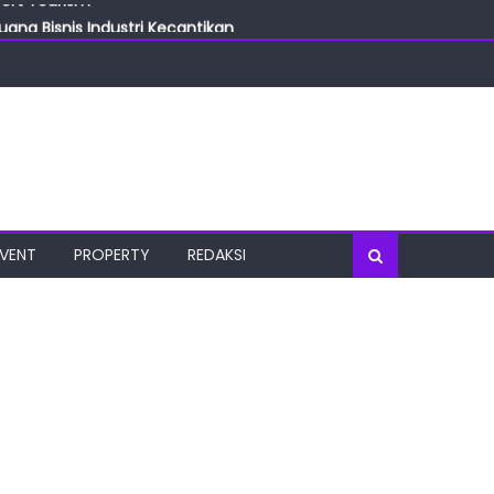
ang Bisnis Industri Kecantikan
las
oratorium Terkini
osial
port Tourism
EVENT
PROPERTY
REDAKSI