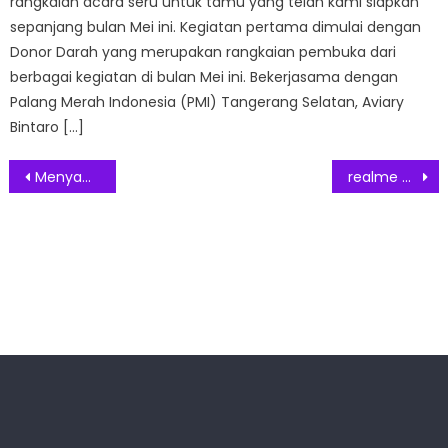
rangkaian acara seru untuk tamu yang telah kami siapkan
sepanjang bulan Mei ini. Kegiatan pertama dimulai dengan
Donor Darah yang merupakan rangkaian pembuka dari
berbagai kegiatan di bulan Mei ini. Bekerjasama dengan
Palang Merah Indonesia (PMI) Tangerang Selatan, Aviary
Bintaro […]
Post
Menyambut Pemegang Saham Baru Dengan Upacara Peresmian at Fraser Residence Sudirman Jakarta
realme GT 7 Series Siap Meluncur Global “Power That Never Stops”
navigation