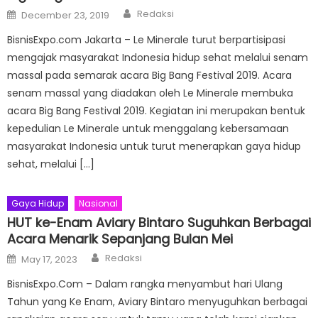
Author
Posted
Redaksi
December 23, 2019
on
BisnisExpo.com Jakarta – Le Minerale turut berpartisipasi
mengajak masyarakat Indonesia hidup sehat melalui senam
massal pada semarak acara Big Bang Festival 2019. Acara
senam massal yang diadakan oleh Le Minerale membuka
acara Big Bang Festival 2019. Kegiatan ini merupakan bentuk
kepedulian Le Minerale untuk menggalang kebersamaan
masyarakat Indonesia untuk turut menerapkan gaya hidup
sehat, melalui […]
Gaya Hidup
Nasional
HUT ke-Enam Aviary Bintaro Suguhkan Berbagai
Acara Menarik Sepanjang Bulan Mei
Author
Posted
Redaksi
May 17, 2023
on
BisnisExpo.Com – Dalam rangka menyambut hari Ulang
Tahun yang Ke Enam, Aviary Bintaro menyuguhkan berbagai