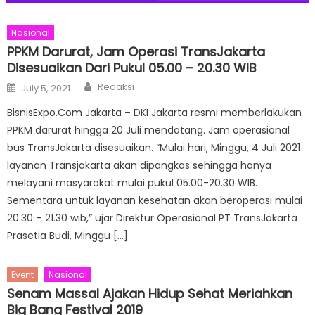
Nasional
PPKM Darurat, Jam Operasi TransJakarta
Disesuaikan Dari Pukul 05.00 – 20.30 WIB
Author
Posted
Redaksi
July 5, 2021
on
BisnisExpo.Com Jakarta – DKI Jakarta resmi memberlakukan
PPKM darurat hingga 20 Juli mendatang. Jam operasional
bus TransJakarta disesuaikan. “Mulai hari, Minggu, 4 Juli 2021
layanan Transjakarta akan dipangkas sehingga hanya
melayani masyarakat mulai pukul 05.00-20.30 WIB.
Sementara untuk layanan kesehatan akan beroperasi mulai
20.30 – 21.30 wib,” ujar Direktur Operasional PT TransJakarta
Prasetia Budi, Minggu […]
Event
Nasional
Senam Massal Ajakan Hidup Sehat Meriahkan
Big Bang Festival 2019