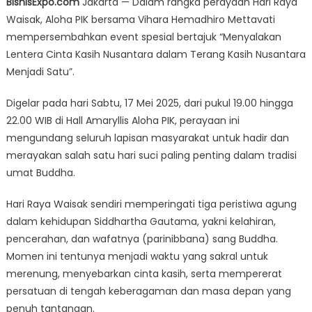
BisnisExpo.com
Jakarta — Dalam rangka perayaan Hari Raya
PIK
Waisak, Aloha PIK bersama Vihara Hemadhiro Mettavati
Gelar
mempersembahkan event spesial bertajuk “Menyalakan
Perayaan
Waisak,
Lentera Cinta Kasih Nusantara dalam Terang Kasih Nusantara
Terbuka
Menjadi Satu”.
Untuk
Umum
Digelar pada hari Sabtu, 17 Mei 2025, dari pukul 19.00 hingga
22.00 WIB di Hall Amaryllis Aloha PIK, perayaan ini
mengundang seluruh lapisan masyarakat untuk hadir dan
merayakan salah satu hari suci paling penting dalam tradisi
umat Buddha.
Hari Raya Waisak sendiri memperingati tiga peristiwa agung
dalam kehidupan Siddhartha Gautama, yakni kelahiran,
pencerahan, dan wafatnya (parinibbana) sang Buddha.
Momen ini tentunya menjadi waktu yang sakral untuk
merenung, menyebarkan cinta kasih, serta mempererat
persatuan di tengah keberagaman dan masa depan yang
penuh tantangan.