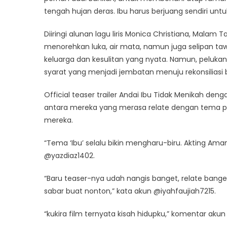
tengah hujan deras. Ibu harus berjuang sendiri u
Diiringi alunan lagu liris Monica Christiana, Malam 
menorehkan luka, air mata, namun juga selipan ta
keluarga dan kesulitan yang nyata. Namun, pelukan 
syarat yang menjadi jembatan menuju rekonsiliasi b
Official teaser trailer Andai Ibu Tidak Menikah d
antara mereka yang merasa relate dengan tema perj
mereka.
“Tema ‘Ibu’ selalu bikin mengharu-biru. Akting Am
@yazdiaz1402.
“Baru teaser-nya udah nangis banget, relate bang
sabar buat nonton,” kata akun @iyahfaujiah7215.
“kukira film ternyata kisah hidupku,” komentar aku