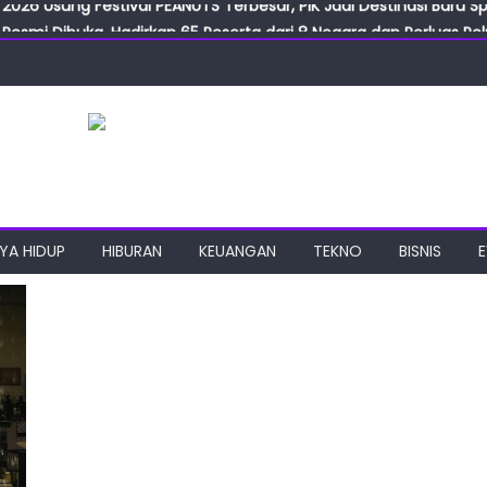
Resmi Dibuka, Hadirkan 65 Peserta dari 8 Negara dan Perluas Pelu
Resmikan ILF dan IGT Expo 2026, Industri Manufaktur Siap Naik Ke
ab Expo 2026 Resmi Digelar, Tampilkan Teknologi Medis dan Lab
ngan Gulirkan Program Jumat Berkah, Wujud Nyata Kepedulian S
2026 Usung Festival PEANUTS Terbesar, PIK Jadi Destinasi Baru S
YA HIDUP
HIBURAN
KEUANGAN
TEKNO
BISNIS