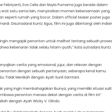
ne Febriyanti, Eva Celia dan Nayla Purnama juga berada dalam
erat satu sama lain, menyiratkan momen kebersamaan yang
n seperti rumah yang bocor. Dalam official teaser poster juga
di. Disutradarai Kuntz Agus, film ini juga dibintangi oleh India
h ingin mengajak penonton untuk melihat tentang sebuah proses
wa kebenaran tidak selalu hitam-putih,” kata sutradara Kuntz
nyajikan cerita yang emosional, jujur, dan relevan dengan
ak penonton dengan sebuah pertanyaan, seberapa kenal kamu
 Ibu Tidak Menikah dengan Ayah Sunil Samtani.
k yang ingin membahagiakan Ibunya, yang memiliki situasi sulit
mbawa penonton merasa dekat dengan cerita di film ini”
nikah dengan Ayah Wicky V. Olindo.