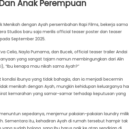
 Dan Anak Perempuan
ak Menikah dengan Ayah persembahan Rapi Films, bekerja sama
a Studios baru saja merilis official teaser poster dan teaser
p pada September 2025.
va Celia, Nayla Purnama, dan Bucek, official teaser trailer Andai
rtanyaan yang sangat tajam namun membingungkan dari Alin
i), “Ibu kenapa mau nikah sama Ayah?”
a
kondisi ibunya yang tidak bahagia, dan ia menjadi becermin
an
tidak menikah dengan Ayah, mungkin kehidupan keluarganya har
a tersirat kemarahan yang samar-samar terhadap keputusan yang
uan
us menuntun sepedanya, menjemur pakaian-pakaian laundry milik
ah. Sementara itu, kehadiran Ayah di rumah tersebut hampir tak
ang sudah bolong, sang Ibu harus naik ke atap sendirian di