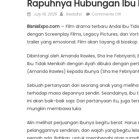
Rapuhnya Hubungan Ibu
Posted
Author
on
July 16, 2025
Redaksi
Comments Off
on
Film
BisnisExpo.com
— Film drama terbaru Andai Ibu Tid
Andai
dengan Screenplay Films, Legacy Pictures, dan Vorter
Ibu
trailer yang emosional. Film akan tayang di biosko
Tidak
Menikah
Dibintangi oleh Amanda Rawles, Sha Ine Febriyanti, E
dengan
Ibu Tidak Menikah dengan Ayah dibuka dengan pe
Ayah
,
(Amanda Rawles) kepada Ibunya (Sha Ine Febriyant
Kisah
Rapuhny
Sebuah pertanyaan dari seorang anak yang melihat 
Hubung
terhadap masa depannya sendiri. Seandainya, Ibu 
Ibu
ini akan baik-baik saja. Dari pertanyaan itu, jug
dan
mungkin membawa luka.
Anak
Peremp
Alin melihat perjuangan Ibunya begitu berat. Har
pelanggannya sendirian, dan wajah yang.begitu lel
pernah ada. Bahkan, untuk membenahi atap rumah y