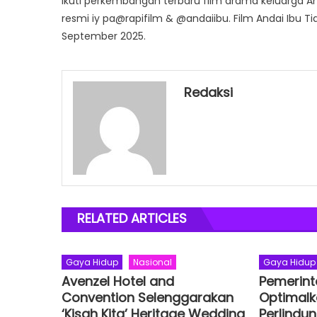
Ikuti perkembangan terbaru film drama keluarga A
resmi iy pa@rapifilm & @andaiibu. Film Andai Ibu 
September 2025.
Redaksi
RELATED ARTICLES
Gaya Hidup
Nasional
Gaya Hidup
Avenzel Hotel and
Pemerint
Convention Selenggarakan
Optimalk
‘Kisah Kita’ Heritage Wedding
Perlindu