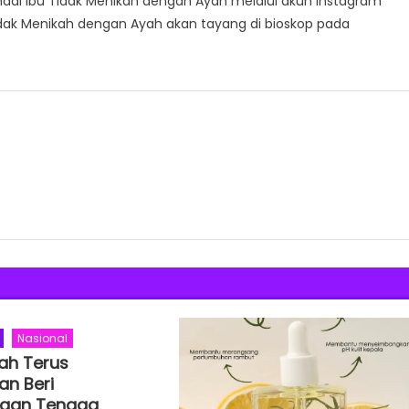
ndai Ibu Tidak Menikah dengan Ayah melalui akun Instagram
Tidak Menikah dengan Ayah akan tayang di bioskop pada
Nasional
ah Terus
an Beri
ngan Tenaga