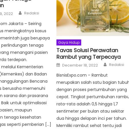
an
Author
Redaksi
9, 2022
Com Jakarta – Seiring
us meningkatnya kasus
Pemerintah juga berupaya
Gaya Hidup
 perlindungan tenaga
Tavas Solusi Perawatan
yang menangani pasien
Rambut yang Terpecaya
arda terdepan.
Author
Posted
Redaksi
December 18, 2022
 melalui Kementerian
on
(Kemenkes) dan Badan
BisnisExpo.com – Rambut
enanggulangan Bencana
merupakan salah satu bagian tubu
us berusaha memenuhi
dengan proses pertumbuhan yang
an sarana dan prasarana
cepat. Tingkat pertumbuhan ramb
Baik untuk optimalisasi
rata-rata adalah 0,5 hingga 1,7
pasien, maupun
sentimeter per bulan atau sekitar
an tenaga kesehatan
dua hingga delapan inci per tahun.
as seperti pemberian […]
Memiliki rambut sehat tentu jadi