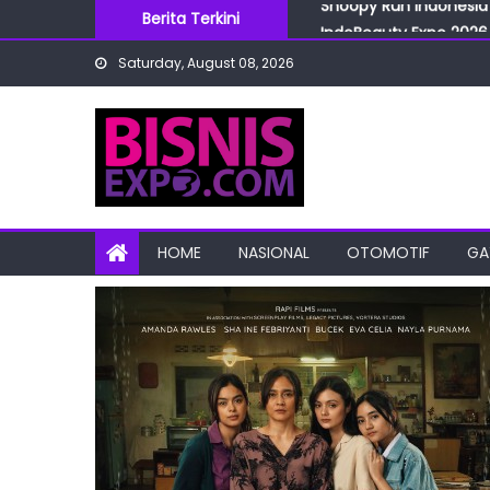
Skip
Berita Terkini
IndoBeauty Expo 2026 
to
Menteri Perindustrian 
Saturday, August 08, 2026
content
IndoHealthcare Gakesl
BRI Cabang Mega Kuni
Snoopy Run Indonesia 
HOME
NASIONAL
OTOMOTIF
GA