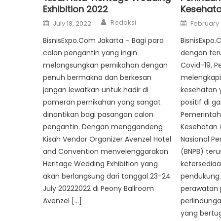
Exhibition 2022
Kesehat
Author
Posted
Posted
Redaksi
July 18, 2022
February 
on
on
BisnisExpo.Com Jakarta – Bagi para
BisnisExpo.
calon pengantin yang ingin
dengan ter
melangsungkan pernikahan dengan
Covid-19, 
penuh bermakna dan berkesan
melengkapi
jangan lewatkan untuk hadir di
kesehatan 
pameran pernikahan yang sangat
positif di g
dinantikan bagi pasangan calon
Pemerintah
pengantin. Dengan menggandeng
Kesehatan 
Kisah Vendor Organizer Avenzel Hotel
Nasional P
and Convention menvelenggarakan
(BNPB) ter
Heritage Wedding Exhibition yang
ketersedia
akan berlangsung dari tanggal 23-24
pendukung. 
July 20222022 di Peony Ballroom
perawatan 
Avenzel […]
perlindung
yang bertug