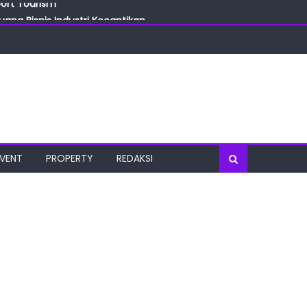
ang Bisnis Industri Kecantikan
las
oratorium Terkini
osial
port Tourism
EVENT
PROPERTY
REDAKSI