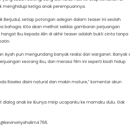
ntuk menghidupi ketiga anak perempuannya.
Tak Berjudul, setiap potongan adegan dalam teaser ini seolah
wa bahagia. Kita akan melihat sekilas gambaran perjuangan
hangat Ibu kepada Alin di akhir teaser adalah bukti cinta tanpa
atin.
engan Ayah pun mengundang banyak reaksi dari warganet. Banyak d
uangan seorang Ibu, dan merasa film ini seperti kisah hidup
anda Rawles disini natural dan makin mature,” komentar akun
et dialog anak ke ibunya mirip ucapanku ke mamaku dulu. Gak
n @kevinviriyahalim4766.