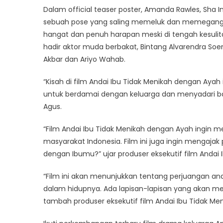
Dalam official teaser poster, Amanda Rawles, Sha I
sebuah pose yang saling memeluk dan memegang 
hangat dan penuh harapan meski di tengah kesulita
hadir aktor muda berbakat, Bintang Alvarendra Soemar
Akbar dan Ariyo Wahab.
“Kisah di film Andai Ibu Tidak Menikah dengan Aya
untuk berdamai dengan keluarga dan menyadari bah
Agus.
“Film Andai Ibu Tidak Menikah dengan Ayah ingin me
masyarakat Indonesia. Film ini juga ingin mengaj
dengan Ibumu?” ujar produser eksekutif film Andai
“Film ini akan menunjukkan tentang perjuangan ana
dalam hidupnya. Ada lapisan-lapisan yang akan me
tambah produser eksekutif film Andai Ibu Tidak Me