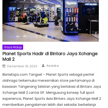
Gaya Hidup
Planet Sports Hadir di Bintaro Jaya Xchange
Mall 2
Author
Posted
Redaksi
December 19, 2023
on
BisnisExpo.com Tangsel – Planet Sports sebagai peritel
olahraga terkemuka meresmikan store pertamanya di
kawasan Tangerang Selatan yang berlokasi di Bintaro Jaya
Xchange Mall 2 Lantai GF. Mengusung konsep full sport
experience, Planet Sports Asia Bintaro Jaya Xchange Mall 2
memberikan pengalaman lebih dari sekadar berbelanja