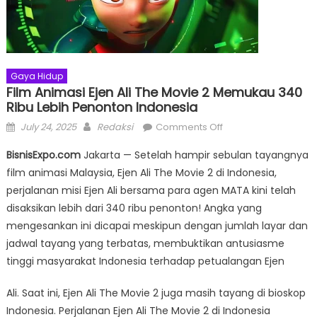
Gaya Hidup
Film Animasi Ejen Ali The Movie 2 Memukau 340
Ribu Lebih Penonton Indonesia
Posted
Author
on
July 24, 2025
Redaksi
Comments Off
on
Film
BisnisExpo.com
Jakarta — Setelah hampir sebulan tayangnya
Animasi
film animasi Malaysia, Ejen Ali The Movie 2 di Indonesia,
Ejen
perjalanan misi Ejen Ali bersama para agen MATA kini telah
Ali
The
disaksikan lebih dari 340 ribu penonton! Angka yang
Movie
mengesankan ini dicapai meskipun dengan jumlah layar dan
2
jadwal tayang yang terbatas, membuktikan antusiasme
Memukau
tinggi masyarakat Indonesia terhadap petualangan Ejen
340
Ribu
Ali. Saat ini, Ejen Ali The Movie 2 juga masih tayang di bioskop
Lebih
Indonesia. Perjalanan Ejen Ali The Movie 2 di Indonesia