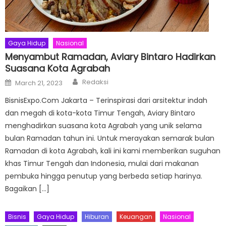
Gaya Hidup
Nasional
Menyambut Ramadan, Aviary Bintaro Hadirkan
Suasana Kota Agrabah
Author
Posted
Redaksi
March 21, 2023
on
BisnisExpo.Com Jakarta – Terinspirasi dari arsitektur indah
dan megah di kota-kota Timur Tengah, Aviary Bintaro
menghadirkan suasana kota Agrabah yang unik selama
bulan Ramadan tahun ini. Untuk merayakan semarak bulan
Ramadan di kota Agrabah, kali ini kami memberikan suguhan
khas Timur Tengah dan Indonesia, mulai dari makanan
pembuka hingga penutup yang berbeda setiap harinya.
Bagaikan […]
Bisnis
Gaya Hidup
Hiburan
Keuangan
Nasional