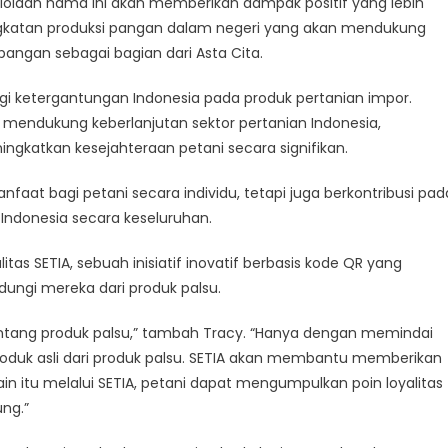
olaan hama ini akan memberikan dampak positif yang lebih
ningkatan produksi pangan dalam negeri yang akan mendukung
gan sebagai bagian dari Asta Cita.
ketergantungan Indonesia pada produk pertanian impor.
at mendukung keberlanjutan sektor pertanian Indonesia,
gkatkan kesejahteraan petani secara signifikan.
aat bagi petani secara individu, tetapi juga berkontribusi pad
Indonesia secara keseluruhan.
as SETIA, sebuah inisiatif inovatif berbasis kode QR yang
dungi mereka dari produk palsu.
entang produk palsu,” tambah Tracy. “Hanya dengan memindai
duk asli dari produk palsu. SETIA akan membantu memberikan
ain itu melalui SETIA, petani dapat mengumpulkan poin loyalitas
ng.”