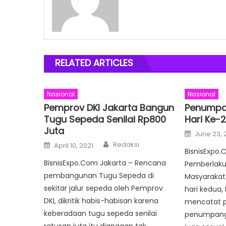
RELATED ARTICLES
Nasional
Nasional
Pemprov DKI Jakarta Bangun
Penumpan
Tugu Sepeda Senilai Rp800
Hari Ke-
Juta
Posted
June 23, 
on
Author
Posted
Redaksi
April 10, 2021
on
BisnisExpo.
BisnisExpo.Com Jakarta – Rencana
Pemberlaku
pembangunan Tugu Sepeda di
Masyarakat
sekitar jalur sepeda oleh Pemprov
hari kedua,
DKI, dikritik habis-habisan karena
mencatat p
keberadaan tugu sepeda senilai
penumpang ke