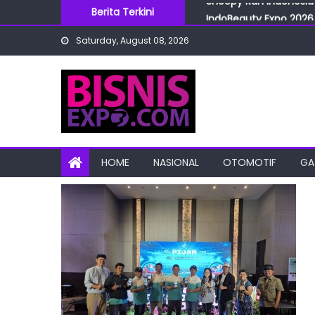
Skip
Berita Terkini
IndoBeauty Expo 2026 
to
Menteri Perindustrian 
Saturday, August 08, 2026
content
IndoHealthcare Gakesl
BRI Cabang Mega Kuni
Snoopy Run Indonesia 
HOME
NASIONAL
OTOMOTIF
GA