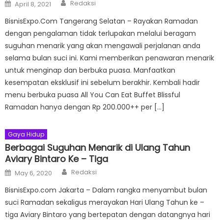
Author
Posted
Redaksi
April 8, 2021
on
BisnisExpo.Com Tangerang Selatan – Rayakan Ramadan
dengan pengalaman tidak terlupakan melalui beragam
suguhan menarik yang akan mengawali perjalanan anda
selama bulan suci ini. Kami memberikan penawaran menarik
untuk menginap dan berbuka puasa. Manfaatkan
kesempatan eksklusif ini sebelum berakhir. Kembali hadir
menu berbuka puasa All You Can Eat Buffet Blissful
Ramadan hanya dengan Rp 200.000++ per […]
Gaya Hidup
Berbagai Suguhan Menarik di Ulang Tahun
Aviary Bintaro Ke – Tiga
Author
Posted
Redaksi
May 6, 2020
on
BisnisExpo.com Jakarta – Dalam rangka menyambut bulan
suci Ramadan sekaligus merayakan Hari Ulang Tahun ke –
tiga Aviary Bintaro yang bertepatan dengan datangnya hari