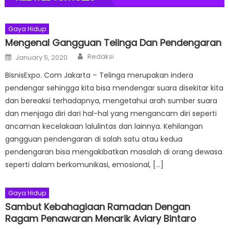
Gaya Hidup
Mengenal Gangguan Telinga Dan Pendengaran
Author
Posted
Redaksi
January 5, 2020
on
BisnisExpo. Com Jakarta – Telinga merupakan indera
pendengar sehingga kita bisa mendengar suara disekitar kita
dan bereaksi terhadapnya, mengetahui arah sumber suara
dan menjaga diri dari hal-hal yang mengancam diri seperti
ancaman kecelakaan lalulintas dan lainnya. Kehilangan
gangguan pendengaran di salah satu atau kedua
pendengaran bisa mengakibatkan masalah di orang dewasa
seperti dalam berkomunikasi, emosional, […]
Gaya Hidup
Sambut Kebahagiaan Ramadan Dengan
Ragam Penawaran Menarik Aviary Bintaro