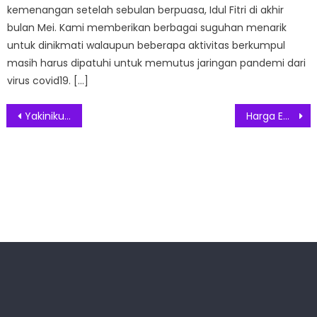
kemenangan setelah sebulan berpuasa, Idul Fitri di akhir
bulan Mei. Kami memberikan berbagai suguhan menarik
untuk dinikmati walaupun beberapa aktivitas berkumpul
masih harus dipatuhi untuk memutus jaringan pandemi dari
virus covid19. […]
Post
Yakiniku Great Hadirkan Konsep Yakiniku Omakase Pertama di Indonesia
Harga Emas Antam Melonjak Rp 27.000
navigation