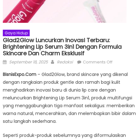
Gaya Hidup
Glad2Glow Luncurkan Inovasi Terbaru:
Brightening Lip Serum 3in1 Dengan Formula
Skincare Dan Charm Eksklusif
Posted
Author
on
September 18, 2025
Redaksi
Comments Off
on
Glad2Glow
BisnisExpo.Com
– Glad2Glow, brand skincare yang dikenal
Luncurkan
dengan rangkaian produk gentle dan ramah bagi kulit
Inovasi
menghadirkan inovasi baru di dunia lip care dengan
Terbaru:
Brightening
meluncurkan Brightening Lip Serum 3in1, produk multifungsi
Lip
yang menggabungkan tiga manfaat sekaligus: memberikan
Serum
warna natural, mencerahkan, dan melembapkan bibir dalam
3in1
satu langkah sederhana.
dengan
Formula
Seperti produk-produk sebelumnya yang diformulasikan