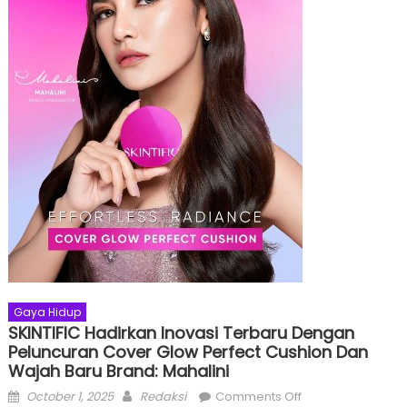
Gaya Hidup
SKINTIFIC Hadirkan Inovasi Terbaru Dengan
Peluncuran Cover Glow Perfect Cushion Dan
Wajah Baru Brand: Mahalini
Posted
Author
on
October 1, 2025
Redaksi
Comments Off