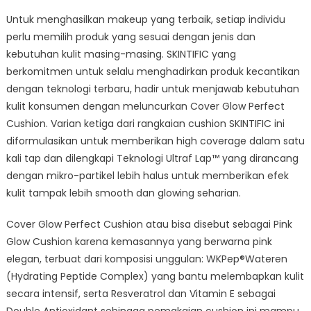
on
SKINTIFIC
Untuk menghasilkan makeup yang terbaik, setiap individu
Hadirkan
perlu memilih produk yang sesuai dengan jenis dan
Inovasi
kebutuhan kulit masing-masing. SKINTIFIC yang
Terbaru
dengan
berkomitmen untuk selalu menghadirkan produk kecantikan
Peluncuran
dengan teknologi terbaru, hadir untuk menjawab kebutuhan
Cover
kulit konsumen dengan meluncurkan Cover Glow Perfect
Glow
Cushion. Varian ketiga dari rangkaian cushion SKINTIFIC ini
Perfect
diformulasikan untuk memberikan high coverage dalam satu
Cushion
kali tap dan dilengkapi Teknologi Ultraf Lap™ yang dirancang
dan
dengan mikro-partikel lebih halus untuk memberikan efek
Wajah
kulit tampak lebih smooth dan glowing seharian.
Baru
Brand:
Cover Glow Perfect Cushion atau bisa disebut sebagai Pink
Mahalini
Glow Cushion karena kemasannya yang berwarna pink
elegan, terbuat dari komposisi unggulan: WKPep®Wateren
(Hydrating Peptide Complex) yang bantu melembapkan kulit
secara intensif, serta Resveratrol dan Vitamin E sebagai