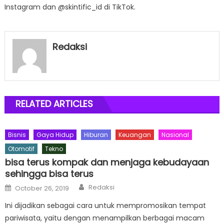
Instagram dan @skintific_id di TikTok.
Redaksi
RELATED ARTICLES
Bisnis
Gaya Hidup
Hiburan
Keuangan
Nasional
Otomotif
Tekno
bisa terus kompak dan menjaga kebudayaan
sehingga bisa terus
Author
Posted
Redaksi
October 26, 2019
on
Ini dijadikan sebagai cara untuk mempromosikan tempat
pariwisata, yaitu dengan menampilkan berbagai macam