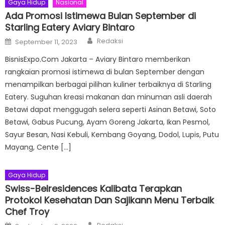
Gaya Hidup
Nasional
Ada Promosi Istimewa Bulan September di
Starling Eatery Aviary Bintaro
Author
Posted
Redaksi
September 11, 2023
on
BisnisExpo.Com Jakarta – Aviary Bintaro memberikan
rangkaian promosi istimewa di bulan September dengan
menampilkan berbagai pilihan kuliner terbaiknya di Starling
Eatery. Suguhan kreasi makanan dan minuman asli daerah
Betawi dapat menggugah selera seperti Asinan Betawi, Soto
Betawi, Gabus Pucung, Ayam Goreng Jakarta, Ikan Pesmol,
Sayur Besan, Nasi Kebuli, Kembang Goyang, Dodol, Lupis, Putu
Mayang, Cente […]
Gaya Hidup
Swiss-Belresidences Kalibata Terapkan
Protokol Kesehatan Dan Sajikann Menu Terbaik
Chef Troy
Author
Posted