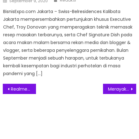
Redaksi
September 9, 2020
on
BisnisExpo.com Jakarta – Swiss-Belresidences Kalibata
Jakarta mempersembahkan pertunjukan khusus Executive
Chef, Troy Donovan yang memperagakan teknik memasak
resep masakan terbarunya, serta Chef Signature Dish pada
acara makan malam bersama rekan media dan blogger &
vlogger, serta beberapa penyelenggara pernikahan. Bulan
September menjadi sebuah harapan, untuk terbukanya
kembali kesempatan bagi industri perhotelan di masa
pandemi yang […]
Post
Realme 15 Series 5G Rilis di Indonesia pada 8 Oktober 2025
Merayakan 5 Tahun, Jakarta Film Week 2025, Reignite Energi Sinema dan Posisi Jakarta di Panggung Dunia
navigation