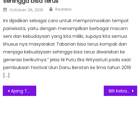
sehingga bisa terus
Author
Posted
Redaksi
October 26, 2019
on
Ini dijadikan sebagai cara untuk mempromosikan tempat
pariwisata, yaitu dengan menampilkan berbagai macam
seni dan kebudayaan yang kita miliki, supaya kita semua
khusus nya masyarakat Tabanan bisa terus kompak dan
menjaga kebudayaan sehingga bisa terus diwariskan ke
generasi berikutnya.” jelas Ni Putu Eka Wiryastuti pada saat
pembukaan Festival Ulun Danu Beratan ke lima tahun 2019
[…]
Post
Ajang Terbesar Industri Kemasan dan Farmasi, ALLPACK INDONESIA 2025 Resmi Dibuka
BRI Kebayoran Baru Berikan Kemudahan Nasabah Menabung Emas
navigation