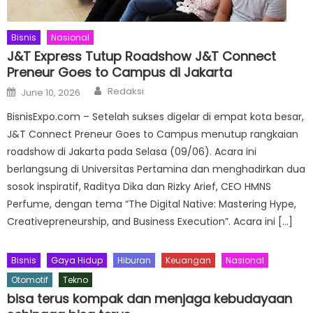
Bisnis
Nasional
J&T Express Tutup Roadshow J&T Connect
Preneur Goes to Campus di Jakarta
Author
Posted
Redaksi
June 10, 2026
on
BisnisExpo.com – Setelah sukses digelar di empat kota besar,
J&T Connect Preneur Goes to Campus menutup rangkaian
roadshow di Jakarta pada Selasa (09/06). Acara ini
berlangsung di Universitas Pertamina dan menghadirkan dua
sosok inspiratif, Raditya Dika dan Rizky Arief, CEO HMNS
Perfume, dengan tema “The Digital Native: Mastering Hype,
Creativepreneurship, and Business Execution”. Acara ini […]
Bisnis
Gaya Hidup
Hiburan
Keuangan
Nasional
Otomotif
Tekno
bisa terus kompak dan menjaga kebudayaan