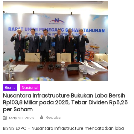
Bisnis
Nasional
Nusantara Infrastructure Bukukan Laba Bersih
Rp103,8 Miliar pada 2025, Tebar Dividen Rp5,25
per Saham
Author
Posted
Redaksi
May 28, 2026
on
BISNIS EXPO – Nusantara Infrastructure mencatatkan laba