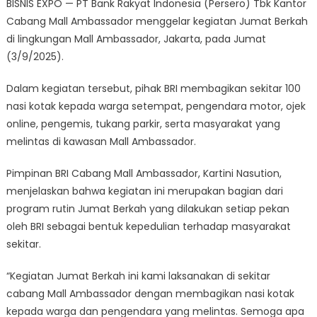
BISNIS EXPO — PT Bank Rakyat Indonesia (Persero) Tbk Kantor
BRI
Cabang Mall Ambassador menggelar kegiatan Jumat Berkah
Mall
di lingkungan Mall Ambassador, Jakarta, pada Jumat
Ambassador
Berbagi
(3/9/2025).
Bingkisan
Dalam kegiatan tersebut, pihak BRI membagikan sekitar 100
Makanan
untuk
nasi kotak kepada warga setempat, pengendara motor, ojek
Warga
online, pengemis, tukang parkir, serta masyarakat yang
dan
melintas di kawasan Mall Ambassador.
Pengendara
Sekitar
Pimpinan BRI Cabang Mall Ambassador, Kartini Nasution,
Kantor
menjelaskan bahwa kegiatan ini merupakan bagian dari
program rutin Jumat Berkah yang dilakukan setiap pekan
oleh BRI sebagai bentuk kepedulian terhadap masyarakat
sekitar.
“Kegiatan Jumat Berkah ini kami laksanakan di sekitar
cabang Mall Ambassador dengan membagikan nasi kotak
kepada warga dan pengendara yang melintas. Semoga apa