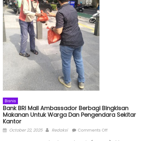
Bisnis
Bank BRI Mall Ambassador Berbagi Bingkisan
Makanan Untuk Warga Dan Pengendara Sekitar
Kantor
Posted
Author
on
October 22, 2025
Redaksi
Comments Off
on
Bank