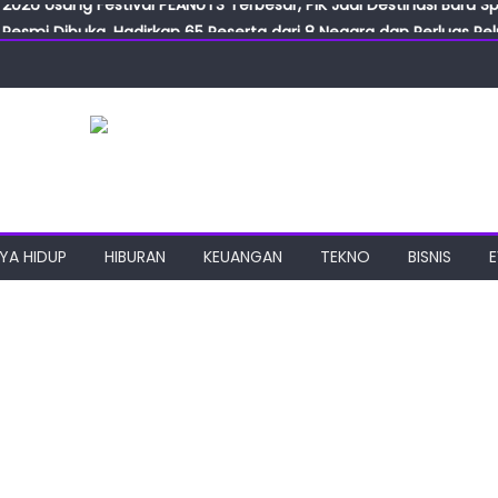
Resmi Dibuka, Hadirkan 65 Peserta dari 8 Negara dan Perluas Pelu
Resmikan ILF dan IGT Expo 2026, Industri Manufaktur Siap Naik Ke
ab Expo 2026 Resmi Digelar, Tampilkan Teknologi Medis dan Lab
ngan Gulirkan Program Jumat Berkah, Wujud Nyata Kepedulian S
2026 Usung Festival PEANUTS Terbesar, PIK Jadi Destinasi Baru S
YA HIDUP
HIBURAN
KEUANGAN
TEKNO
BISNIS