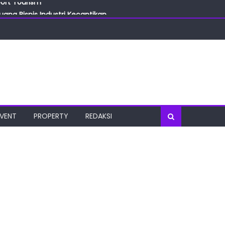
ang Bisnis Industri Kecantikan
las
oratorium Terkini
osial
port Tourism
EVENT
PROPERTY
REDAKSI