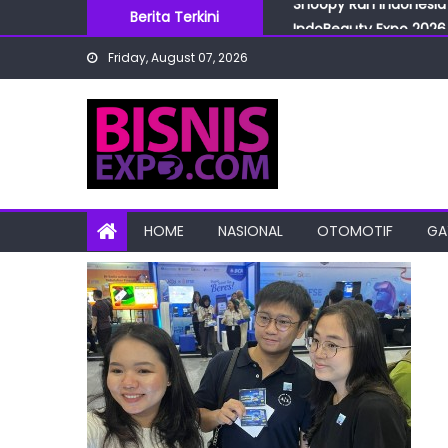
Skip
Berita Terkini
IndoBeauty Expo 2026 
to
Menteri Perindustrian 
Friday, August 07, 2026
content
IndoHealthcare Gakesl
BRI Cabang Mega Kuni
Snoopy Run Indonesia 
HOME
NASIONAL
OTOMOTIF
GA