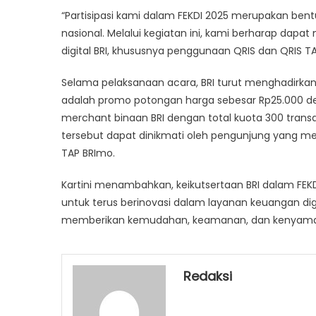
FE
“Partisipasi kami dalam FEKDI 2025 merupakan ben
20
nasional. Melalui kegiatan ini, kami berharap dap
digital BRI, khususnya penggunaan QRIS dan QRIS TAP,
Selama pelaksanaan acara, BRI turut menghadirkan
adalah promo potongan harga sebesar Rp25.000 de
merchant binaan BRI dengan total kuota 300 trans
tersebut dapat dinikmati oleh pengunjung yang me
TAP BRImo.
Kartini menambahkan, keikutsertaan BRI dalam FEK
untuk terus berinovasi dalam layanan keuangan digi
memberikan kemudahan, keamanan, dan kenyamana
Redaksi