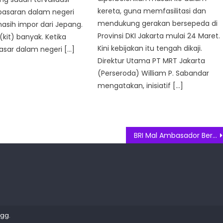
kereta, guna memfasilitasi dan
 pasaran dalam negeri
mendukung gerakan bersepeda di
asih impor dari Jepang.
Provinsi DKI Jakarta mulai 24 Maret.
 (kit) banyak. Ketika
Kini kebijakan itu tengah dikaji.
asar dalam negeri […]
Direktur Utama PT MRT Jakarta
(Perseroda) William P. Sabandar
mengatakan, inisiatif […]
BRI Mal Ambasador Berikan Pendampingan Kepada Nasabah yang Sedang Sakit Agar Proses Transaksi Berjalan dengan Mudah
Egg
.