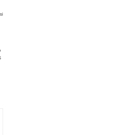
si
o
S