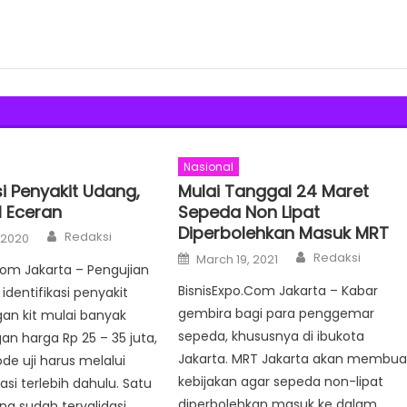
Nasional
si Penyakit Udang,
Mulai Tanggal 24 Maret
al Eceran
Sepeda Non Lipat
Diperbolehkan Masuk MRT
Author
Redaksi
 2020
Author
Posted
Redaksi
March 19, 2021
on
com Jakarta – Pengujian
BisnisExpo.Com Jakarta – Kabar
identifikasi penyakit
gembira bagi para penggemar
an kit mulai banyak
sepeda, khususnya di ibukota
an harga Rp 25 – 35 juta,
Jakarta. MRT Jakarta akan membua
de uji harus melalui
kebijakan agar sepeda non-lipat
asi terlebih dahulu. Satu
diperbolehkan masuk ke dalam
ang sudah tervalidasi