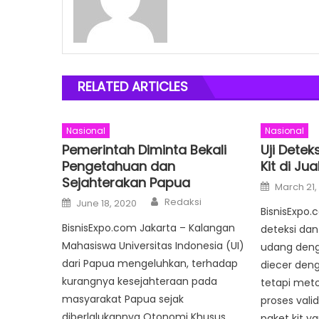
RELATED ARTICLES
Nasional
Nasional
Pemerintah Diminta Bekali
Uji Detek
Pengetahuan dan
Kit di Ju
Sejahterakan Papua
Posted
March 21,
on
Author
Posted
Redaksi
June 18, 2020
on
BisnisExpo.
BisnisExpo.com Jakarta – Kalangan
deteksi dan 
Mahasiswa Universitas Indonesia (UI)
udang deng
dari Papua mengeluhkan, terhadap
diecer deng
kurangnya kesejahteraan pada
tetapi meto
masyarakat Papua sejak
proses valid
diberlalukannya Otonomi Khusus
paket kit y