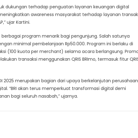
KDI
tuk dukungan terhadap penguatan layanan keuangan digital
25
at meningkatkan awareness masyarakat terhadap layanan transak
” ujar Kartini.
 berbagai program menarik bagi pengunjung. Salah satunya
ngan minimal pembelanjaan Rp50.000. Program ini berlaku di
aksi (100 kuota per merchant) selama acara berlangsung. Prom
lakukan transaksi menggunakan QRIS BRImo, termasuk fitur QRI
DI 2025 merupakan bagian dari upaya berkelanjutan perusahaan
tal. “BRI akan terus memperkuat transformasi digital demi
n bagi seluruh nasabah,” ujarnya.