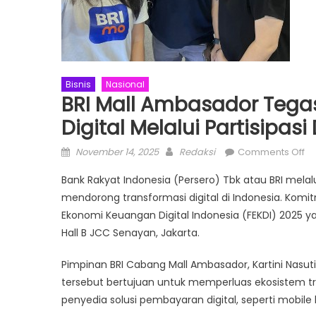
Bisnis
Nasional
BRI Mall Ambasador Tega
Digital Melalui Partisipasi
Posted
Author
on
November 14, 2025
Redaksi
Comments Off
on
BR
Bank Rakyat Indonesia (Persero) Tbk atau BRI mel
Ma
mendorong transformasi digital di Indonesia. Komit
A
Ekonomi Keuangan Digital Indonesia (FEKDI) 2025 y
Te
Ko
Hall B JCC Senayan, Jakarta.
Tr
Pimpinan BRI Cabang Mall Ambasador, Kartini Nasut
Di
Me
tersebut bertujuan untuk memperluas ekosistem tra
Pa
penyedia solusi pembayaran digital, seperti mobile 
di