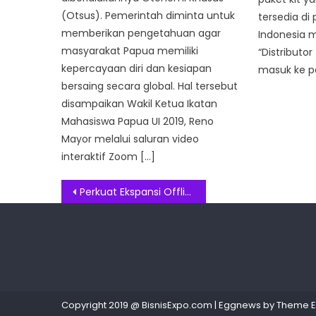
(Otsus). Pemerintah diminta untuk
tersedia di
memberikan pengetahuan agar
Indonesia m
masyarakat Papua memiliki
“Distributor
kepercayaan diri dan kesiapan
masuk ke p
bersaing secara global. Hal tersebut
disampaikan Wakil Ketua Ikatan
Mahasiswa Papua UI 2019, Reno
Mayor melalui saluran video
interaktif Zoom […]
Post
Perkuat Ekspansi Offline, HONOR Resmikan Experience Store Terbaru di Emporium Pluit Mall
navigation
Copyright 2019 @ BisnisExpo.com
|
Eggnews by
Theme 