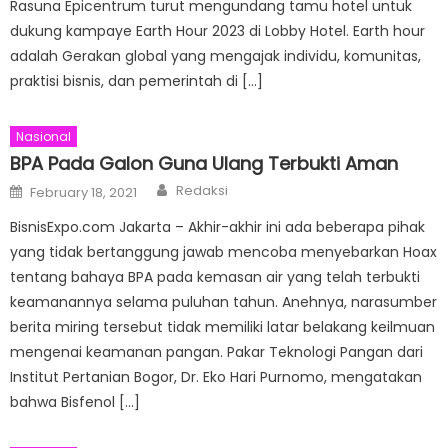
Rasuna Epicentrum turut mengundang tamu hotel untuk
dukung kampaye Earth Hour 2023 di Lobby Hotel. Earth hour
adalah Gerakan global yang mengajak individu, komunitas,
praktisi bisnis, dan pemerintah di […]
Nasional
BPA Pada Galon Guna Ulang Terbukti Aman
Author
Posted
Redaksi
February 18, 2021
on
BisnisExpo.com Jakarta – Akhir-akhir ini ada beberapa pihak
yang tidak bertanggung jawab mencoba menyebarkan Hoax
tentang bahaya BPA pada kemasan air yang telah terbukti
keamanannya selama puluhan tahun. Anehnya, narasumber
berita miring tersebut tidak memiliki latar belakang keilmuan
mengenai keamanan pangan. Pakar Teknologi Pangan dari
Institut Pertanian Bogor, Dr. Eko Hari Purnomo, mengatakan
bahwa Bisfenol […]