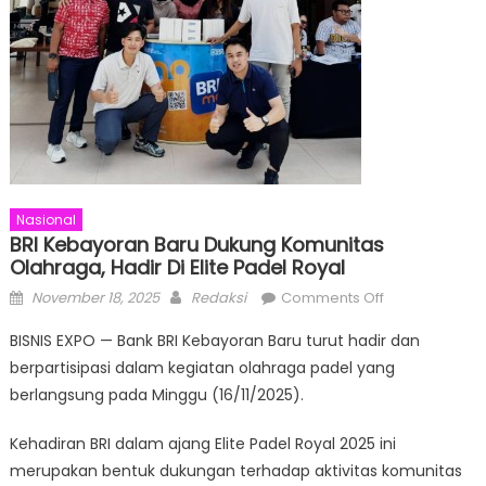
Nasional
BRI Kebayoran Baru Dukung Komunitas
Olahraga, Hadir Di Elite Padel Royal
Posted
Author
on
November 18, 2025
Redaksi
Comments Off
on
BRI
BISNIS EXPO — Bank BRI Kebayoran Baru turut hadir dan
Kebayoran
berpartisipasi dalam kegiatan olahraga padel yang
Baru
berlangsung pada Minggu (16/11/2025).
Dukung
Komunitas
Kehadiran BRI dalam ajang Elite Padel Royal 2025 ini
Olahraga,
merupakan bentuk dukungan terhadap aktivitas komunitas
Hadir