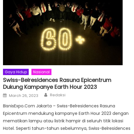
Gaya Hidup
Nasional
Swiss-Belresidences Rasuna Epicentrum
Dukung Kampanye Earth Hour 2023
Author
Posted
Redaksi
March 26, 2023
on
BisnisExpo.Com Jakarta – Swiss-Belresidences Rasuna
Epicentrum mendukung kampanye Earth Hour 2023 dengan
mematikan lampu atau listrik hampir di seluruh titik lokasi
Hotel. Seperti tahun-tahun sebelumnya, Swiss-Belresidences