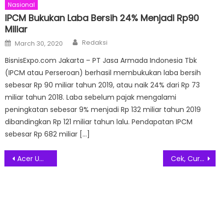
Nasional
IPCM Bukukan Laba Bersih 24% Menjadi Rp90
Miliar
Author
Posted
Redaksi
March 30, 2020
on
BisnisExpo.com Jakarta – PT Jasa Armada Indonesia Tbk
(IPCM atau Perseroan) berhasil membukukan laba bersih
sebesar Rp 90 miliar tahun 2019, atau naik 24% dari Rp 73
miliar tahun 2018. Laba sebelum pajak mengalami
peningkatan sebesar 9% menjadi Rp 132 miliar tahun 2019
dibandingkan Rp 121 miliar tahun lalu. Pendapatan IPCM
sebesar Rp 682 miliar […]
Post
Acer Umumkan Empat Tim Esports Terbaik Indonesia yang Siap Berlaga di Grand Final APAC Predator League 2026 di India
Cek, Curiga, dan Cancel, Ajakan J&T Express agar Terhindar dari Penipuan Online
navigation