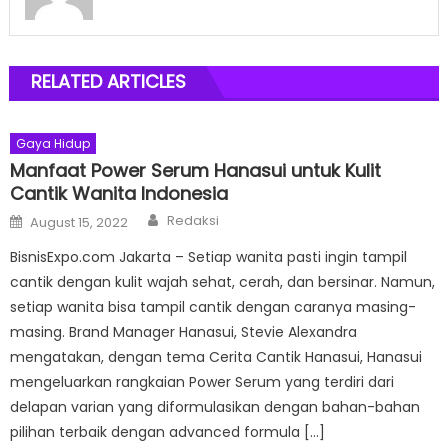
RELATED ARTICLES
Gaya Hidup
Manfaat Power Serum Hanasui untuk Kulit
Cantik Wanita Indonesia
Author
Posted
Redaksi
August 15, 2022
on
BisnisExpo.com Jakarta – Setiap wanita pasti ingin tampil
cantik dengan kulit wajah sehat, cerah, dan bersinar. Namun,
setiap wanita bisa tampil cantik dengan caranya masing-
masing. Brand Manager Hanasui, Stevie Alexandra
mengatakan, dengan tema Cerita Cantik Hanasui, Hanasui
mengeluarkan rangkaian Power Serum yang terdiri dari
delapan varian yang diformulasikan dengan bahan-bahan
pilihan terbaik dengan advanced formula […]