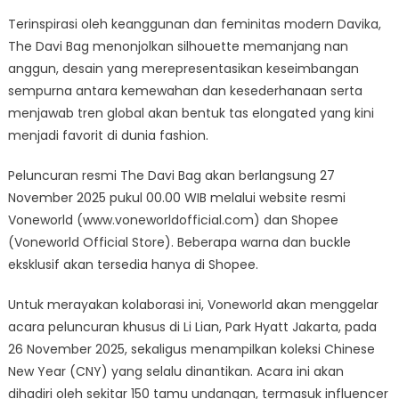
The
Terinspirasi oleh keanggunan dan feminitas modern Davika,
DAVI
Bag,
The Davi Bag menonjolkan silhouette memanjang nan
Perpaduan
anggun, desain yang merepresentasikan keseimbangan
Elegansi
sempurna antara kemewahan dan kesederhanaan serta
Modern
menjawab tren global akan bentuk tas elongated yang kini
dan
menjadi favorit di dunia fashion.
Tren
Elongated
Peluncuran resmi The Davi Bag akan berlangsung 27
Silhouette
November 2025 pukul 00.00 WIB melalui website resmi
Voneworld (www.voneworldofficial.com) dan Shopee
(Voneworld Official Store). Beberapa warna dan buckle
eksklusif akan tersedia hanya di Shopee.
Untuk merayakan kolaborasi ini, Voneworld akan menggelar
acara peluncuran khusus di Li Lian, Park Hyatt Jakarta, pada
26 November 2025, sekaligus menampilkan koleksi Chinese
New Year (CNY) yang selalu dinantikan. Acara ini akan
dihadiri oleh sekitar 150 tamu undangan, termasuk influencer