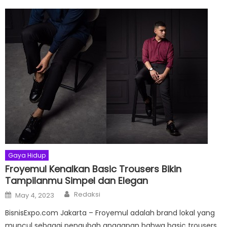
Gaya Hidup
Froyemul Kenalkan Basic Trousers Bikin
Tampilanmu Simpel dan Elegan
Author
Posted
Redaksi
May 4, 2023
on
BisnisExpo.com Jakarta – Froyemul adalah brand lokal yang
muncul sebagai pengubah anggapan bahwa basic trousers