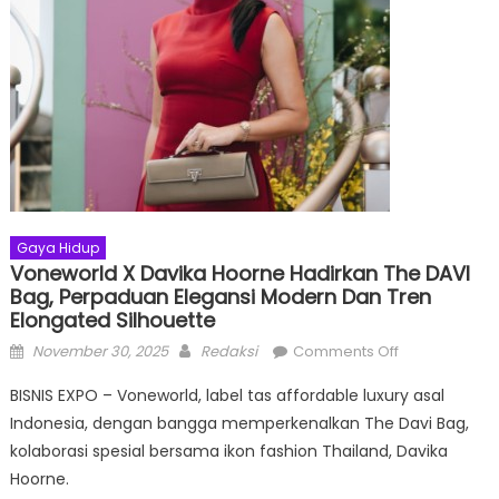
Gaya Hidup
Voneworld X Davika Hoorne Hadirkan The DAVI
Bag, Perpaduan Elegansi Modern Dan Tren
Elongated Silhouette
Posted
Author
on
November 30, 2025
Redaksi
Comments Off
on
Voneworld
BISNIS EXPO – Voneworld, label tas affordable luxury asal
x
Indonesia, dengan bangga memperkenalkan The Davi Bag,
Davika
kolaborasi spesial bersama ikon fashion Thailand, Davika
Hoorne
Hadirkan
Hoorne.