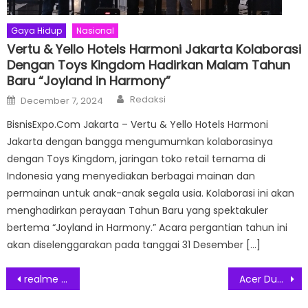
Gaya Hidup
Nasional
Vertu & Yello Hotels Harmoni Jakarta Kolaborasi
Dengan Toys Kingdom Hadirkan Malam Tahun
Baru “Joyland in Harmony”
Author
Posted
Redaksi
December 7, 2024
on
BisnisExpo.Com Jakarta – Vertu & Yello Hotels Harmoni
Jakarta dengan bangga mengumumkan kolaborasinya
dengan Toys Kingdom, jaringan toko retail ternama di
Indonesia yang menyediakan berbagai mainan dan
permainan untuk anak-anak segala usia. Kolaborasi ini akan
menghadirkan perayaan Tahun Baru yang spektakuler
bertema “Joyland in Harmony.” Acara pergantian tahun ini
akan diselenggarakan pada tanggai 31 Desember […]
Post
realme C85 Series Hadir di Indonesia dengan IP69 Pro, Standar Waterproof dan Durabilitas Terbaru
Acer Dukung Perkembangan UMKM Indonesia dengan TravelMate X14: Xtra Secure, Xtra Connected, Xtra Tangguh
navigation