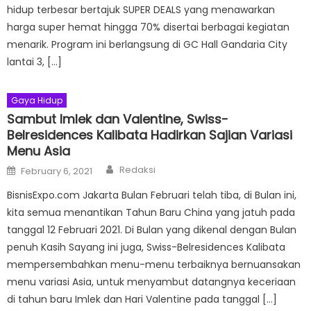
hidup terbesar bertajuk SUPER DEALS yang menawarkan
harga super hemat hingga 70% disertai berbagai kegiatan
menarik. Program ini berlangsung di GC Hall Gandaria City
lantai 3, […]
Gaya Hidup
Sambut Imlek dan Valentine, Swiss-
Belresidences Kalibata Hadirkan Sajian Variasi
Menu Asia
Author
Posted
Redaksi
February 6, 2021
on
BisnisExpo.com Jakarta Bulan Februari telah tiba, di Bulan ini,
kita semua menantikan Tahun Baru China yang jatuh pada
tanggal 12 Februari 2021. Di Bulan yang dikenal dengan Bulan
penuh Kasih Sayang ini juga, Swiss-Belresidences Kalibata
mempersembahkan menu-menu terbaiknya bernuansakan
menu variasi Asia, untuk menyambut datangnya keceriaan
di tahun baru Imlek dan Hari Valentine pada tanggal […]