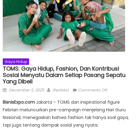
Gaya Hidup
TOMS: Gaya Hidup, Fashion, Dan Kontribusi
Sosial Menyatu Dalam Setiap Pasang Sepatu
Yang Dibeli
Posted
Author
on
December 3, 2025
Redaksi
Comments Off
on
TOMS:
BisnisExpo.com
Jakarta – TOMS dan inspirational figure
Gaya
Febrian meluncurkan pre-campaign menjelang Hari Guru
Hidup,
Nasional, menegaskan bahwa fashion tak hanya soal gaya,
Fashion,
dan
tapi juga tentang dampak sosial yang nyata.
Kontribusi