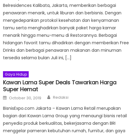
Belresidences Kalibata, Jakarta, memberikan berbagai
penawaran menarik, untuk liburan dan berbisnis. Dengan
mengedepankan protokol kesehatan dan kenyamanan
tamu serta menghadirkan banyak paket harga kamar
menarik hingga menu-menu di Restorannya. Berbagai
hidangan favorit tamu dihadirkan dengan memberikan Free
Drinks dan berbagai penawaran makanan dan minuman
tersedia selama bulan Juli ini, […]
Gaya Hidup
Kawan Lama Super Deals Tawarkan Harga
Super Hemat
Author
Posted
Redaksi
October 30, 2019
on
BisnisExpo.com Jakarta – Kawan Lama Retail merupakan
bagian dari Kawan Lama Group yang menaungi bisnis retail
penyedia produk berkualitas, bekerjasama dengan BRI
menggelar pameran kebutuhan rumah, furnitur, dan gaya