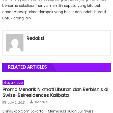
bersama sekalipun hanya memilih sepatu yang kita beli
dapat menciptakan dampak yang besar dan indah. berarti
untuk orang lain.
Redaksi
RELATED ARTICLES
Gaya Hidup
Promo Menarik Nikmati Liburan dan Berbisnis di
Swiss-Belresidences Kalibata
Author
Posted
Redaksi
July 2, 2021
on
BisnisExpo.Com Jakarta – Memasuki bulan Juli Swiss-