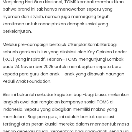
Menjelang Hari Guru Nasional, TOMS kembali membuktikan
Sosial
Menyatu
bahwa brand ini tak hanya menawarkan sepatu yang
dalam
nyaman dan stylish, namun juga memegang teguh
Setiap
komitmen untuk menciptakan dampak sosial yang
Pasang
berkelanjutan.
Sepatu
yang
Melalui pre-campaign bertajuk #BerjalanSambilBerbagi
Dibeli
sebuah gerakan tulus yang diinisiasi oleh Key Opinion Leader
(KOL) yang inspiratif, Febrian—TOMS mengunjungi Lombok
pada 24 November 2025 untuk membagikan sepatu baru
kepada para guru dan anak – anak yang dibawah naungan
Peduli Anak Foundation.
Aksi ini bukanlah sekadar kegiatan bagi-bagi biasa, melainkan
langkah awal dari rangkaian kampanye sosial TOMS di
Indonesia. Sepatu yang dibagikan memiliki makna yang
mendalam. Bagi para guru, ini adalah bentuk apresiasi
tertinggi atas peran krusial mereka dalam membentuk masa
depan generasi muda. Sementara bagi anak-anak, sepatu ini