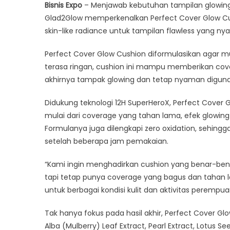
Bisnis Expo
– Menjawab kebutuhan tampilan glowing
Lu
Glad2Glow memperkenalkan Perfect Cover Glow Cushi
Pe
skin-like radiance untuk tampilan flawless yang nya
Co
G
Perfect Cover Glow Cushion diformulasikan agar 
Cu
terasa ringan, cushion ini mampu memberikan covera
Gl
&
akhirnya tampak glowing dan tetap nyaman diguna
Fl
Se
Didukung teknologi 12H SuperHeroX, Perfect Cove
d
mulai dari coverage yang tahan lama, efek glowing 
Sa
Formulanya juga dilengkapi zero oxidation, sehing
Sw
setelah beberapa jam pemakaian.
“Kami ingin menghadirkan cushion yang benar-bena
tapi tetap punya coverage yang bagus dan tahan l
untuk berbagai kondisi kulit dan aktivitas perempu
Tak hanya fokus pada hasil akhir, Perfect Cover Gl
Alba (Mulberry) Leaf Extract, Pearl Extract, Lotu