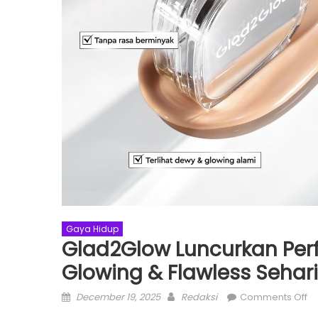
Gaya Hidup
Glad2Glow Luncurkan Perf
Glowing & Flawless Sehar
Posted
Author
o
December 19, 2025
Redaksi
Comments Off
on
Gl