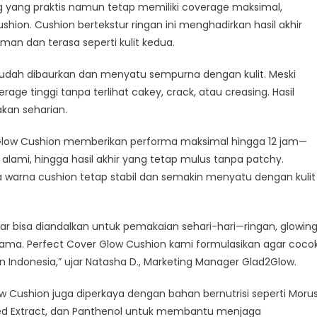
 yang praktis namun tetap memiliki coverage maksimal,
ncurkan
on. Cushion bertekstur ringan ini menghadirkan hasil akhir
rfect
man dan terasa seperti kulit kedua.
ver
low
mudah dibaurkan dan menyatu sempurna dengan kulit. Meski
shion:
ge tinggi tanpa terlihat cakey, crack, atau creasing. Hasil
owing
kan seharian.
awless
harian
r Glow Cushion memberikan performa maksimal hingga 12 jam—
alam
alami, hingga hasil akhir yang tetap mulus tanpa patchy.
tu
ga warna cushion tetap stabil dan semakin menyatu dengan kulit
ipe
r bisa diandalkan untuk pemakaian sehari-hari—ringan, glowing
ama. Perfect Cover Glow Cushion kami formulasikan agar coco
an Indonesia,” ujar Natasha D., Marketing Manager Glad2Glow.
ow Cushion juga diperkaya dengan bahan bernutrisi seperti Moru
s Seed Extract, dan Panthenol untuk membantu menjaga