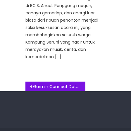
di BCIS, Ancol. Panggung megah,
cahaya gemerlap, dan energi luar
biasa dari ribuan penonton menjadi
saksi kesuksesan acara ini, yang
membahagiakan seluruh warga
Kampung Seruni yang hadir untuk
merayakan musik, cerita, dan
kemerdekaan […]
Post
Garmin Connect Data Report 2025: Masyarakat Indonesia Tunjukkan Tren Positif Menuju Gaya Hidup Lebih Aktif dan Sehat
navigation