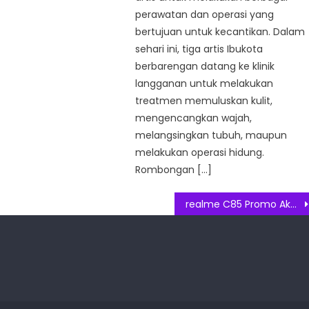
perawatan dan operasi yang
bertujuan untuk kecantikan. Dalam
sehari ini, tiga artis Ibukota
berbarengan datang ke klinik
langganan untuk melakukan
treatmen memuluskan kulit,
mengencangkan wajah,
melangsingkan tubuh, maupun
melakukan operasi hidung.
Rombongan […]
realme C85 Promo Akhir Tahun Hadirkan Cashback Rp100 Ribu