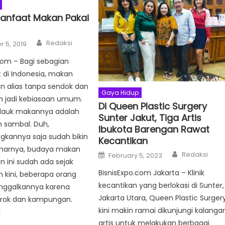
 Manfaat Makan Pakai
Author
Redaksi
 5, 2019
com – Bagi sebagian
 di Indonesia, makan
n alias tanpa sendok dan
Gaya Hidup
h jadi kebiasaan umum.
Di Queen Plastic Surgery
a lauk makannya adalah
Sunter Jakut, Tiga Artis
n sambal. Duh,
Ibukota Barengan Rawat
annya saja sudah bikin
Kecantikan
benarnya, budaya makan
Author
Posted
Redaksi
February 5, 2023
on
n ini sudah ada sejak
BisnisExpo.com Jakarta – Klinik
 kini, beberapa orang
kecantikan yang berlokasi di Sunter,
nggalkannya karena
Jakarta Utara, Queen Plastic Surgery
orok dan kampungan.
kini makin ramai dikunjungi kalanga
]
artis untuk melakukan berbagai