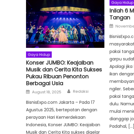
Gaya Hidup
Inilah 6
Tangan
Posted
November
on
BisnisExpo.
masyarakat
pakai tanga
Gaya Hidup
garpu suda
Konser JUMBO: Keajaiban
Apalagi jik
Musik dan Cerita Kita Sukses
ikan denga
Pukau Ribuan Penonton
membayangk
Berbagai Usia
ngiler. Se
Author
Posted
Redaksi
August 18, 2025
on
pakai tanga
BisnisExpo.com Jakarta – Pada 17
dulu. Namun
Agustus 2025, bertepatan dengan
mulai meni
perayaan Hari Kemerdekaan
dianggap j
Indonesia, Konser JUMBO: Keajaiban
Padahal, […
Musik dan Cerita Kita sukses digelar