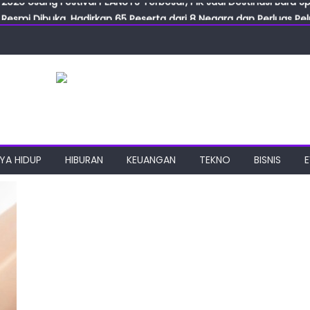
Resmi Dibuka, Hadirkan 65 Peserta dari 8 Negara dan Perluas Pelu
Resmikan ILF dan IGT Expo 2026, Industri Manufaktur Siap Naik Ke
ab Expo 2026 Resmi Digelar, Tampilkan Teknologi Medis dan Lab
ngan Gulirkan Program Jumat Berkah, Wujud Nyata Kepedulian S
2026 Usung Festival PEANUTS Terbesar, PIK Jadi Destinasi Baru S
YA HIDUP
HIBURAN
KEUANGAN
TEKNO
BISNIS