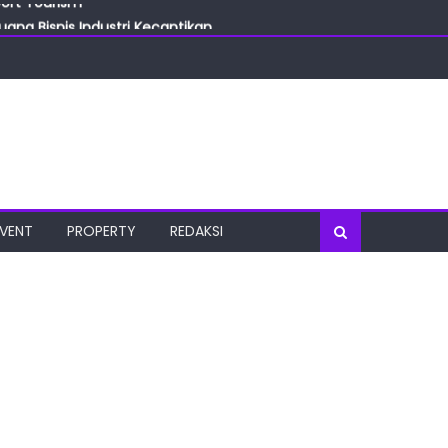
ang Bisnis Industri Kecantikan
las
oratorium Terkini
osial
port Tourism
EVENT
PROPERTY
REDAKSI