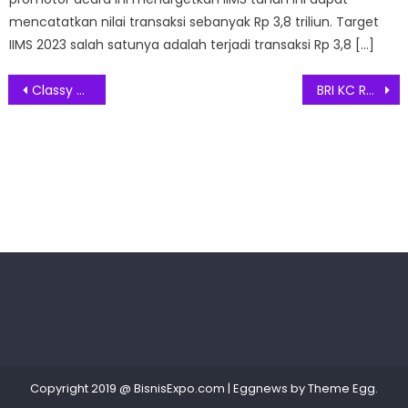
mencatatkan nilai transaksi sebanyak Rp 3,8 triliun. Target
IIMS 2023 salah satunya adalah terjadi transaksi Rp 3,8 […]
Post
Classy Artsy Challenge Jadikan Grand Filano Hybrid Sebagai Ruang Bebas Berkreasi Seniman Indonesia
BRI KC Rasuna Said Akselerasi Akuisisi Program KPR dengan Program Open Booth di Beberapa Instansi Kerjasama
navigation
Copyright 2019 @ BisnisExpo.com
|
Eggnews by
Theme Egg
.