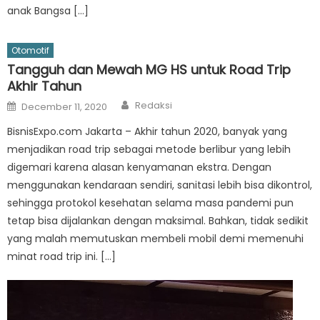
anak Bangsa […]
Otomotif
Tangguh dan Mewah MG HS untuk Road Trip
Akhir Tahun
Author
Posted
Redaksi
December 11, 2020
on
BisnisExpo.com Jakarta – Akhir tahun 2020, banyak yang
menjadikan road trip sebagai metode berlibur yang lebih
digemari karena alasan kenyamanan ekstra. Dengan
menggunakan kendaraan sendiri, sanitasi lebih bisa dikontrol,
sehingga protokol kesehatan selama masa pandemi pun
tetap bisa dijalankan dengan maksimal. Bahkan, tidak sedikit
yang malah memutuskan membeli mobil demi memenuhi
minat road trip ini. […]