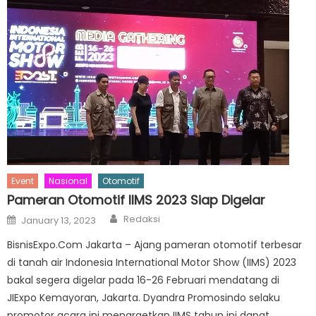
Event
Nasional
Otomotif
Pameran Otomotif IIMS 2023 Siap Digelar
Author
Posted
Redaksi
January 13, 2023
on
BisnisExpo.Com Jakarta – Ajang pameran otomotif terbesar
di tanah air Indonesia International Motor Show (IIMS) 2023
bakal segera digelar pada 16-26 Februari mendatang di
JIExpo Kemayoran, Jakarta. Dyandra Promosindo selaku
promotor acara ini menargetkan IIMS tahun ini dapat