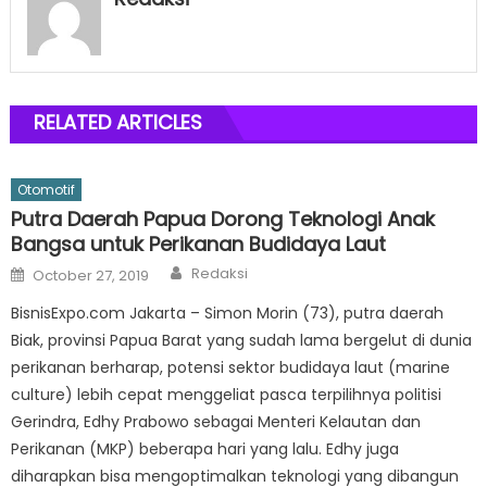
RELATED ARTICLES
Otomotif
Putra Daerah Papua Dorong Teknologi Anak
Bangsa untuk Perikanan Budidaya Laut
Author
Posted
Redaksi
October 27, 2019
on
BisnisExpo.com Jakarta – Simon Morin (73), putra daerah
Biak, provinsi Papua Barat yang sudah lama bergelut di dunia
perikanan berharap, potensi sektor budidaya laut (marine
culture) lebih cepat menggeliat pasca terpilihnya politisi
Gerindra, Edhy Prabowo sebagai Menteri Kelautan dan
Perikanan (MKP) beberapa hari yang lalu. Edhy juga
diharapkan bisa mengoptimalkan teknologi yang dibangun