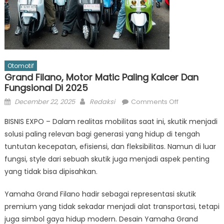
Otomotif
Grand Filano, Motor Matic Paling Kalcer Dan
Fungsional Di 2025
Posted
Author
on
December 22, 2025
Redaksi
Comments Off
on
Grand
BISNIS EXPO – Dalam realitas mobilitas saat ini, skutik menjadi
Filano,
solusi paling relevan bagi generasi yang hidup di tengah
Motor
tuntutan kecepatan, efisiensi, dan fleksibilitas. Namun di luar
Matic
Paling
fungsi, style dari sebuah skutik juga menjadi aspek penting
Kalcer
yang tidak bisa dipisahkan.
dan
Fungsional
Yamaha Grand Filano hadir sebagai representasi skutik
di
premium yang tidak sekadar menjadi alat transportasi, tetapi
2025
juga simbol gaya hidup modern. Desain Yamaha Grand