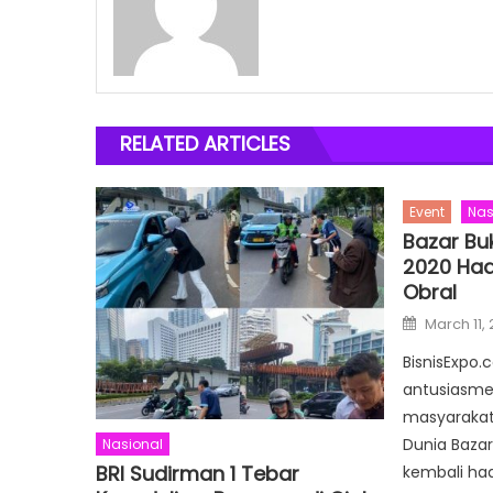
RELATED ARTICLES
Event
Nas
Bazar Bu
2020 Had
Obral
Posted
March 11,
on
BisnisExpo.
antusiasme
masyarakat,
Dunia Bazar
Nasional
BRI Sudirman 1 Tebar
kembali hadi