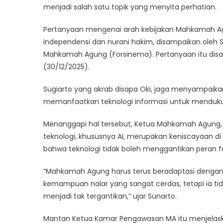
Digita
menjadi salah satu topik yang menyita perhatian.
Perad
Pertanyaan mengenai arah kebijakan Mahkamah 
independensi dan nurani hakim, disampaikan oleh 
Mahkamah Agung (Forsinema). Pertanyaan itu disa
(30/12/2025).
Sugiarto yang akrab disapa Oki, jaga menyampaikan
memanfaatkan teknologi informasi untuk menduku
Menanggapi hal tersebut, Ketua Mahkamah Agung, Pr
teknologi, khususnya AI, merupakan keniscayaan di
bahwa teknologi tidak boleh menggantikan peran 
“Mahkamah Agung harus terus beradaptasi dengan
kemampuan nalar yang sangat cerdas, tetapi ia tida
menjadi tak tergantikan,” ujar Sunarto.
Mantan Ketua Kamar Pengawasan MA itu menjelaska