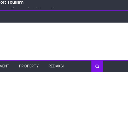
ang Bisnis Industri Kecantikan
las
oratorium Terkini
osial
port Tourism
EVENT
PROPERTY
REDAKSI