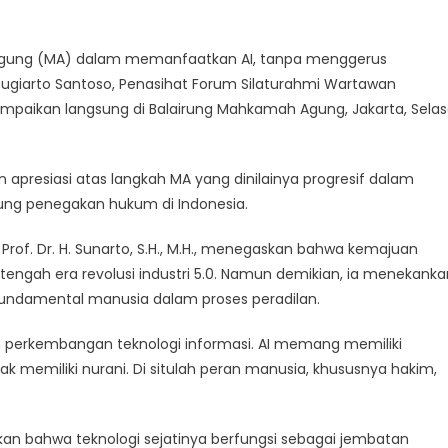
l
ilan
Agung (MA) dalam memanfaatkan AI, tanpa menggerus
Sugiarto Santoso, Penasihat Forum Silaturahmi Wartawan
mpaikan langsung di Balairung Mahkamah Agung, Jakarta, Sela
 apresiasi atas langkah MA yang dinilainya progresif dalam
ng penegakan hukum di Indonesia.
of. Dr. H. Sunarto, S.H., M.H., menegaskan bahwa kemajuan
 tengah era revolusi industri 5.0. Namun demikian, ia menekanka
fundamental manusia dalam proses peradilan.
 perkembangan teknologi informasi. AI memang memiliki
k memiliki nurani. Di situlah peran manusia, khususnya hakim,
n bahwa teknologi sejatinya berfungsi sebagai jembatan