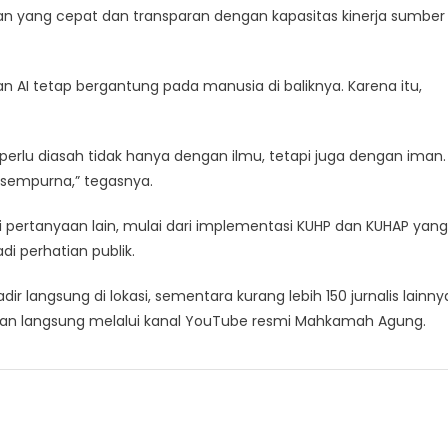
lan yang cepat dan transparan dengan kapasitas kinerja sumber
 AI tetap bergantung pada manusia di baliknya. Karena itu,
tu perlu diasah tidak hanya dengan ilmu, tetapi juga dengan iman.
n sempurna,” tegasnya.
gai pertanyaan lain, mulai dari implementasi KUHP dan KUHAP yang
i perhatian publik.
hadir langsung di lokasi, sementara kurang lebih 150 jurnalis lainny
arkan langsung melalui kanal YouTube resmi Mahkamah Agung.