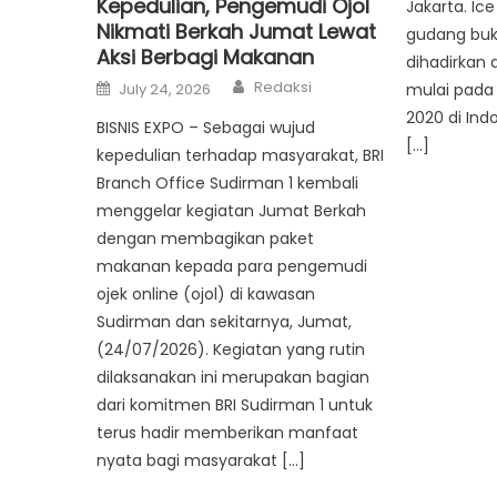
Kepedulian, Pengemudi Ojol
Jakarta. Ic
Nikmati Berkah Jumat Lewat
gudang buk
Aksi Berbagi Makanan
dihadirkan 
Author
Posted
Redaksi
July 24, 2026
mulai pada 
on
2020 di Ind
BISNIS EXPO – Sebagai wujud
[…]
kepedulian terhadap masyarakat, BRI
Branch Office Sudirman 1 kembali
menggelar kegiatan Jumat Berkah
dengan membagikan paket
makanan kepada para pengemudi
ojek online (ojol) di kawasan
Sudirman dan sekitarnya, Jumat,
(24/07/2026). Kegiatan yang rutin
dilaksanakan ini merupakan bagian
dari komitmen BRI Sudirman 1 untuk
terus hadir memberikan manfaat
nyata bagi masyarakat […]