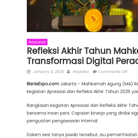
Nasional
Refleksi Akhir Tahun Ma
Transformasi Digital Pera
Posted
Author
on
January 3, 2026
Redaksi
Comments Off
on
Refle
BisnisExpo.com
Jakarta – Mahkamah Agung (MA) Re
Akhir
kegiatan Apresiasi dan Refleksi Akhir Tahun 2025 y
Tahu
Mah
Rangkaian kegiatan Apresiasi dan Refleksi Akhir 
Agun
bersama insan pers. Capaian kinerja yang dinilai sign
2025:
penguatan pengawasan internal.
AI
Dala
Dalam sesi tanya jawab tersebut, isu pemanfaatan tek
Tran