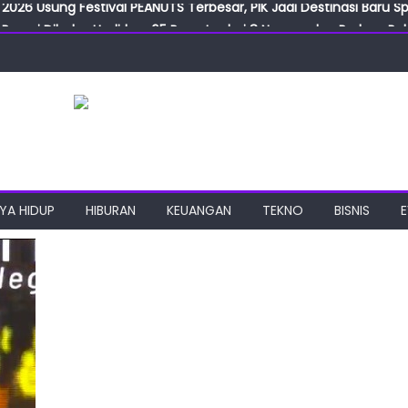
Resmi Dibuka, Hadirkan 65 Peserta dari 8 Negara dan Perluas Pelu
Resmikan ILF dan IGT Expo 2026, Industri Manufaktur Siap Naik Ke
ab Expo 2026 Resmi Digelar, Tampilkan Teknologi Medis dan Lab
ngan Gulirkan Program Jumat Berkah, Wujud Nyata Kepedulian S
2026 Usung Festival PEANUTS Terbesar, PIK Jadi Destinasi Baru S
YA HIDUP
HIBURAN
KEUANGAN
TEKNO
BISNIS