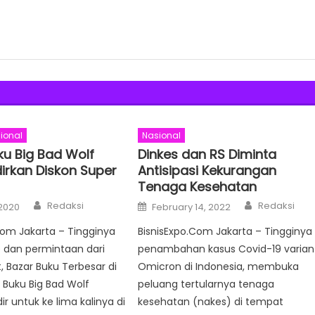
ional
Nasional
ku Big Bad Wolf
Dinkes dan RS Diminta
irkan Diskon Super
Antisipasi Kekurangan
Tenaga Kesehatan
Author
Author
Posted
Redaksi
Redaksi
 2020
February 14, 2022
on
com Jakarta – Tingginya
BisnisExpo.Com Jakarta – Tingginya
 dan permintaan dari
penambahan kasus Covid-19 varian
 Bazar Buku Terbesar di
Omicron di Indonesia, membuka
 Buku Big Bad Wolf
peluang tertularnya tenaga
r untuk ke lima kalinya di
kesehatan (nakes) di tempat