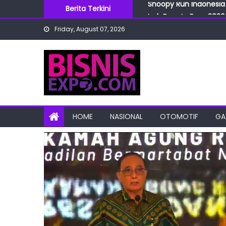
Skip
Berita Terkini
IndoBeauty Expo 2026 
to
Menteri Perindustrian 
Friday, August 07, 2026
content
IndoHealthcare Gakesl
BRI Cabang Mega Kuni
Snoopy Run Indonesia 
HOME
NASIONAL
OTOMOTIF
GA