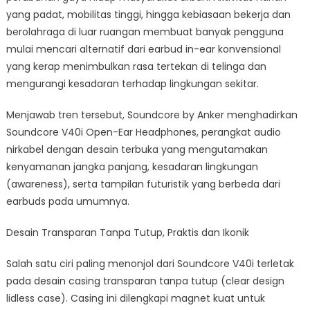
Ear
yang padat, mobilitas tinggi, hingga kebiasaan bekerja dan
Headphones
berolahraga di luar ruangan membuat banyak pengguna
Futuristik
mulai mencari alternatif dari earbud in-ear konvensional
untuk
yang kerap menimbulkan rasa tertekan di telinga dan
Pengguna
mengurangi kesadaran terhadap lingkungan sekitar.
Aktif
dan
Menjawab tren tersebut, Soundcore by Anker menghadirkan
Urban
Soundcore V40i Open-Ear Headphones, perangkat audio
nirkabel dengan desain terbuka yang mengutamakan
kenyamanan jangka panjang, kesadaran lingkungan
(awareness), serta tampilan futuristik yang berbeda dari
earbuds pada umumnya.
Desain Transparan Tanpa Tutup, Praktis dan Ikonik
Salah satu ciri paling menonjol dari Soundcore V40i terletak
pada desain casing transparan tanpa tutup (clear design
lidless case). Casing ini dilengkapi magnet kuat untuk