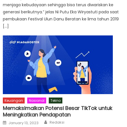
menjaga kebudayaan sehingga bisa terus diwariskan ke
generasi berikutnya.” jelas Ni Putu Eka Wiryastuti pada saat
pembukaan Festival Ulun Danu Beratan ke lima tahun 2019
[…]
Keuangan
Nasional
Tekno
Memaksimalkan Potensi Besar TikTok untuk
Meningkatkan Pendapatan
Author
Posted
Redaksi
January 13, 2023
on