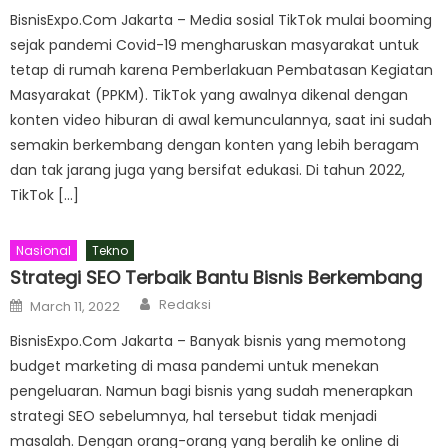
BisnisExpo.Com Jakarta – Media sosial TikTok mulai booming
sejak pandemi Covid-19 mengharuskan masyarakat untuk
tetap di rumah karena Pemberlakuan Pembatasan Kegiatan
Masyarakat (PPKM). TikTok yang awalnya dikenal dengan
konten video hiburan di awal kemunculannya, saat ini sudah
semakin berkembang dengan konten yang lebih beragam
dan tak jarang juga yang bersifat edukasi. Di tahun 2022,
TikTok […]
Nasional
Tekno
Strategi SEO Terbaik Bantu Bisnis Berkembang
Author
Posted
Redaksi
March 11, 2022
on
BisnisExpo.Com Jakarta – Banyak bisnis yang memotong
budget marketing di masa pandemi untuk menekan
pengeluaran. Namun bagi bisnis yang sudah menerapkan
strategi SEO sebelumnya, hal tersebut tidak menjadi
masalah. Dengan orang-orang yang beralih ke online di