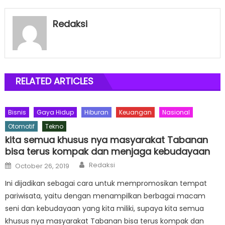
Redaksi
RELATED ARTICLES
Bisnis
Gaya Hidup
Hiburan
Keuangan
Nasional
Otomotif
Tekno
kita semua khusus nya masyarakat Tabanan
bisa terus kompak dan menjaga kebudayaan
Author
Posted
Redaksi
October 26, 2019
on
Ini dijadikan sebagai cara untuk mempromosikan tempat
pariwisata, yaitu dengan menampilkan berbagai macam
seni dan kebudayaan yang kita miliki, supaya kita semua
khusus nya masyarakat Tabanan bisa terus kompak dan