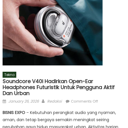
Tekno
Soundcore V40i Hadirkan Open-Ear
Headphones Futuristik Untuk Pengguna Aktif
Dan Urban
Posted
Author
on
January 26, 2026
Redaksi
Comments Off
on
Soundcore
BISNIS EXPO
– Kebutuhan perangkat audio yang nyaman,
V40i
aman, dan tetap bergaya semakin meningkat seiring
Hadirkan
perubahan gaya hidup masyarakat urban. Aktivitas harian
Open-