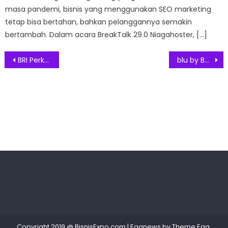
masa pandemi, bisnis yang menggunakan SEO marketing
tetap bisa bertahan, bahkan pelanggannya semakin
bertambah. Dalam acara BreakTalk 29.0 Niagahoster, […]
Post
BRI Perkuat Ekosistem Layanan Keuangan melalui Sinergi dengan BEI dan Pacific Place
blu by BCA Digital Hadirkan Kemudahan Transaksi Luar Negeri lewat bluValas
navigation
Copyright 2019 @ BisnisExpo.com
|
Eggnews by
Theme Egg
.