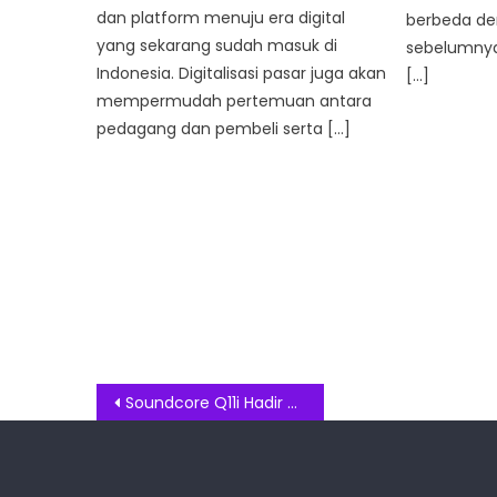
dan platform menuju era digital
berbeda de
yang sekarang sudah masuk di
sebelumnya.
Indonesia. Digitalisasi pasar juga akan
[…]
mempermudah pertemuan antara
pedagang dan pembeli serta […]
Post
Soundcore Q11i Hadir dengan Audio Hi-Res dan Desain Ergonomis
navigation