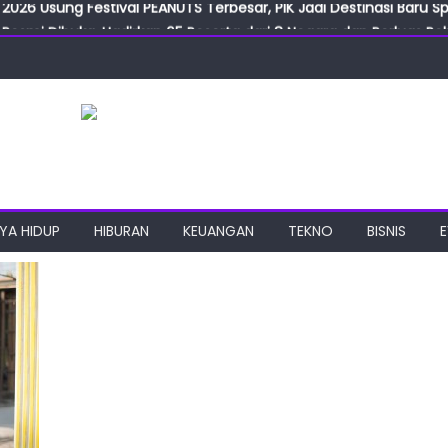
Resmi Dibuka, Hadirkan 65 Peserta dari 8 Negara dan Perluas Pelu
Resmikan ILF dan IGT Expo 2026, Industri Manufaktur Siap Naik Ke
ab Expo 2026 Resmi Digelar, Tampilkan Teknologi Medis dan Lab
ngan Gulirkan Program Jumat Berkah, Wujud Nyata Kepedulian S
2026 Usung Festival PEANUTS Terbesar, PIK Jadi Destinasi Baru S
YA HIDUP
HIBURAN
KEUANGAN
TEKNO
BISNIS