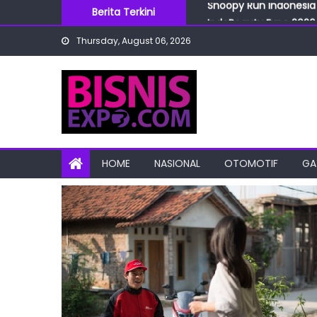
Skip
Berita Terkini
IndoBeauty Expo 2026 
to
Menteri Perindustrian 
Thursday, August 06, 2026
content
IndoHealthcare Gakesl
BRI Cabang Mega Kuni
Snoopy Run Indonesia 
HOME
NASIONAL
OTOMOTIF
GA