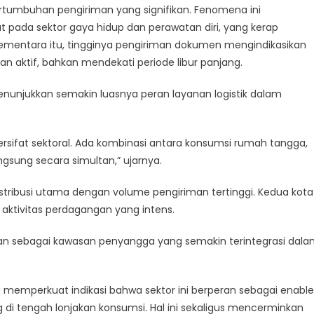
ertumbuhan pengiriman yang signifikan. Fenomena ini
an
pada sektor gaya hidup dan perawatan diri, yang kerap
entara itu, tingginya pengiriman dokumen mengindikasikan
lan aktif, bahkan mendekati periode libur panjang.
n
menunjukkan semakin luasnya peran layanan logistik dalam
rsifat sektoral. Ada kombinasi antara konsumsi rumah tangga,
ngsung secara simultan,” ujarnya.
istribusi utama dengan volume pengiriman tertinggi. Kedua kota
 aktivitas perdagangan yang intens.
an sebagai kawasan penyangga yang semakin terintegrasi dal
a memperkuat indikasi bahwa sektor ini berperan sebagai enable
di tengah lonjakan konsumsi. Hal ini sekaligus mencerminkan