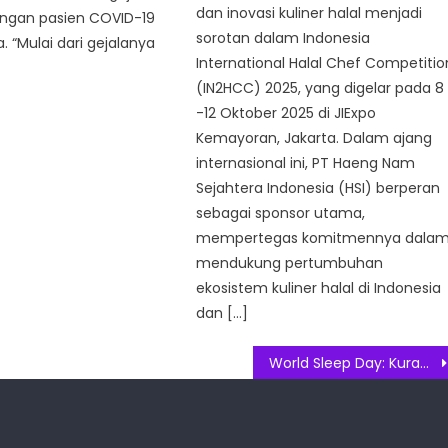
dan inovasi kuliner halal menjadi
ngan pasien COVID-19
sorotan dalam Indonesia
 “Mulai dari gejalanya
International Halal Chef Competitio
(IN2HCC) 2025, yang digelar pada 8
-12 Oktober 2025 di JIExpo
Kemayoran, Jakarta. Dalam ajang
internasional ini, PT Haeng Nam
Sejahtera Indonesia (HSI) berperan
sebagai sponsor utama,
mempertegas komitmennya dala
mendukung pertumbuhan
ekosistem kuliner halal di Indonesia
dan […]
World Sleep Day: Kurang Tidur Picu Emosi Labil Saat Puasa, Ini Penjelasan Garmin