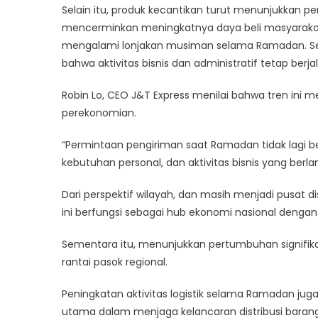
Kenaikan
Selain itu, produk kecantikan turut menunjukkan p
Pengirim
mencerminkan meningkatnya daya beli masyarakat 
Fesyen
mengalami lonjakan musiman selama Ramadan. Sem
dan
bahwa aktivitas bisnis dan administratif tetap berja
Produk
Konsume
Robin Lo, CEO J&T Express menilai bahwa tren ini 
perekonomian.
“Permintaan pengiriman saat Ramadan tidak lagi be
kebutuhan personal, dan aktivitas bisnis yang berla
Dari perspektif wilayah, dan masih menjadi pusat d
ini berfungsi sebagai hub ekonomi nasional dengan
Sementara itu, menunjukkan pertumbuhan signifik
rantai pasok regional.
Peningkatan aktivitas logistik selama Ramadan jug
utama dalam menjaga kelancaran distribusi barang 