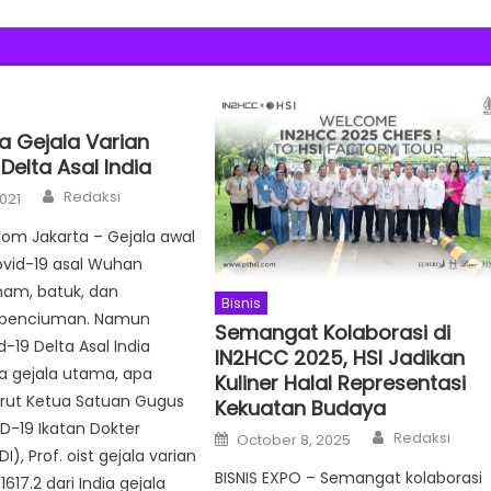
a Gejala Varian
Delta Asal India
Author
Redaksi
2021
Com Jakarta – Gejala awal
ovid-19 asal Wuhan
mam, batuk, dan
Bisnis
 penciuman. Namun
Semangat Kolaborasi di
-19 Delta Asal India
IN2HCC 2025, HSI Jadikan
ga gejala utama, apa
Kuliner Halal Representasi
urut Ketua Satuan Gugus
Kekuatan Budaya
D-19 Ikatan Dokter
Author
Posted
Redaksi
October 8, 2025
on
DI), Prof. oist gejala varian
BISNIS EXPO – Semangat kolaborasi
1617.2 dari India gejala