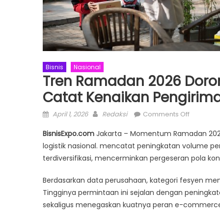
Bisnis
Nasional
Tren Ramadan 2026 Dorong
Catat Kenaikan Pengirim
Posted
Author
on
April 1, 2026
Redaksi
Comments Off
on
Tren
BisnisExpo.com
Jakarta – Momentum Ramadan 2026 
Ramada
logistik nasional. mencatat peningkatan volume pen
2026
terdiversifikasi, mencerminkan pergeseran pola ko
Dorong
Sektor
Berdasarkan data perusahaan, kategori fesyen men
Logistik,
Tingginya permintaan ini sejalan dengan peningkat
J&T
Express
sekaligus menegaskan kuatnya peran e-commerce d
Catat