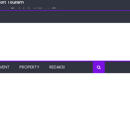
ang Bisnis Industri Kecantikan
las
oratorium Terkini
osial
port Tourism
EVENT
PROPERTY
REDAKSI