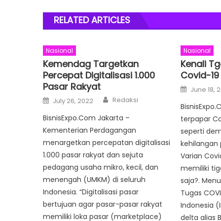
RELATED ARTICLES
Nasional
Nasional
Kemendag Targetkan
Kenali Tg
Percepat Digitalisasi 1.000
Covid-19 
Pasar Rakyat
Posted
June 18, 
on
Author
Posted
Redaksi
July 26, 2022
on
BisnisExpo.
BisnisExpo.Com Jakarta –
terpapar C
Kementerian Perdagangan
seperti de
menargetkan percepatan digitalisasi
kehilangan
1.000 pasar rakyat dan sejuta
Varian Covid
pedagang usaha mikro, kecil, dan
memiliki ti
menengah (UMKM) di seluruh
saja?. Men
Indonesia. “Digitalisasi pasar
Tugas COVI
bertujuan agar pasar-pasar rakyat
Indonesia (I
memiliki loka pasar (marketplace)
delta alias B