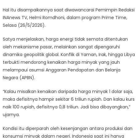
Tengah
Tantangan
Hal itu disampaikannya saat diwawancarai Pemimpin Redaksi
Geopolitik
INAnews TV, Helmi Romdhoni, dalam program Prime Time,
Global
Selasa (26/5/2026).
Satya menjelaskan, harga energi tidak semata ditentukan
oleh mekanisme pasar, melainkan sangat dipengaruhi
dinamika geopolitik global. Konflik di Yaman, Irak, hingga Libya
terbukti mendorong kenaikan harga minyak yang jauh
melampaui asumsi Anggaran Pendapatan dan Belanja
Negara (APBN).
“Kalau misalkan kenaikan daripada harga minyak 1 dolar saja,
maka defisitnya hampir sekitar 6 triliun rupiah. Dan kalau kurs
naik 100 rupiah, defisitnya 0,8 triliun. Jadi bisa dibayangkan,”
ujarnya.
Kondisi itu diperparah oleh kesenjangan antara produksi dan
konsumsi minyak dalam negeri. Indonesia saat ini hanya