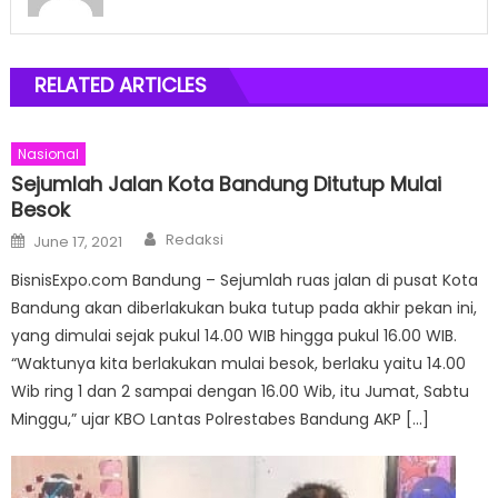
RELATED ARTICLES
Nasional
Sejumlah Jalan Kota Bandung Ditutup Mulai
Besok
Author
Posted
Redaksi
June 17, 2021
on
BisnisExpo.com Bandung – Sejumlah ruas jalan di pusat Kota
Bandung akan diberlakukan buka tutup pada akhir pekan ini,
yang dimulai sejak pukul 14.00 WIB hingga pukul 16.00 WIB.
“Waktunya kita berlakukan mulai besok, berlaku yaitu 14.00
Wib ring 1 dan 2 sampai dengan 16.00 Wib, itu Jumat, Sabtu
Minggu,” ujar KBO Lantas Polrestabes Bandung AKP […]