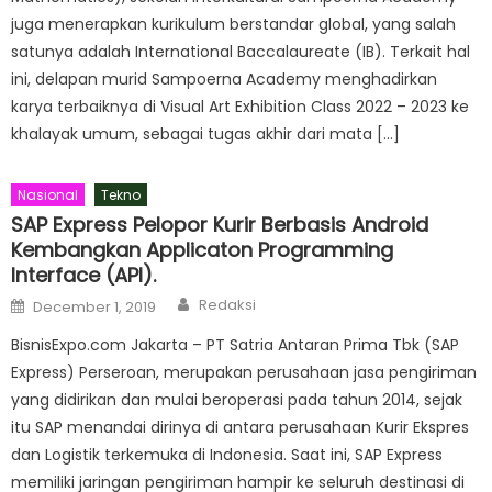
juga menerapkan kurikulum berstandar global, yang salah
satunya adalah International Baccalaureate (IB). Terkait hal
ini, delapan murid Sampoerna Academy menghadirkan
karya terbaiknya di Visual Art Exhibition Class 2022 – 2023 ke
khalayak umum, sebagai tugas akhir dari mata […]
Nasional
Tekno
SAP Express Pelopor Kurir Berbasis Android
Kembangkan Applicaton Programming
Interface (API).
Author
Posted
Redaksi
December 1, 2019
on
BisnisExpo.com Jakarta – PT Satria Antaran Prima Tbk (SAP
Express) Perseroan, merupakan perusahaan jasa pengiriman
yang didirikan dan mulai beroperasi pada tahun 2014, sejak
itu SAP menandai dirinya di antara perusahaan Kurir Ekspres
dan Logistik terkemuka di Indonesia. Saat ini, SAP Express
memiliki jaringan pengiriman hampir ke seluruh destinasi di