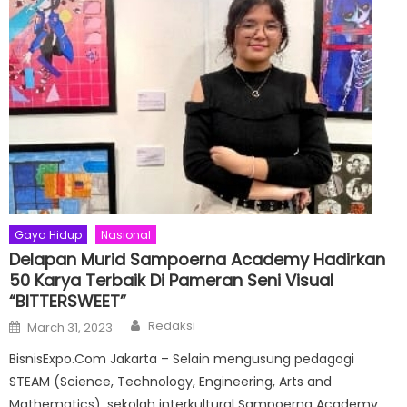
Gaya Hidup
Nasional
Delapan Murid Sampoerna Academy Hadirkan
50 Karya Terbaik Di Pameran Seni Visual
“BITTERSWEET”
Author
Posted
Redaksi
March 31, 2023
on
BisnisExpo.Com Jakarta – Selain mengusung pedagogi
STEAM (Science, Technology, Engineering, Arts and
Mathematics), sekolah interkultural Sampoerna Academy