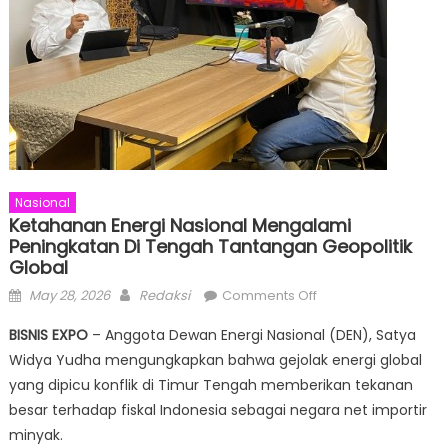
Nasional
Ketahanan Energi Nasional Mengalami
Peningkatan Di Tengah Tantangan Geopolitik
Global
Posted
Author
on
May 28, 2026
Redaksi
Comments Off
on
Ketahanan
BISNIS EXPO
– Anggota Dewan Energi Nasional (DEN), Satya
Energi
Widya Yudha mengungkapkan bahwa gejolak energi global
Nasional
yang dipicu konflik di Timur Tengah memberikan tekanan
Mengalami
Peningkatan
besar terhadap fiskal Indonesia sebagai negara net importir
di
minyak.