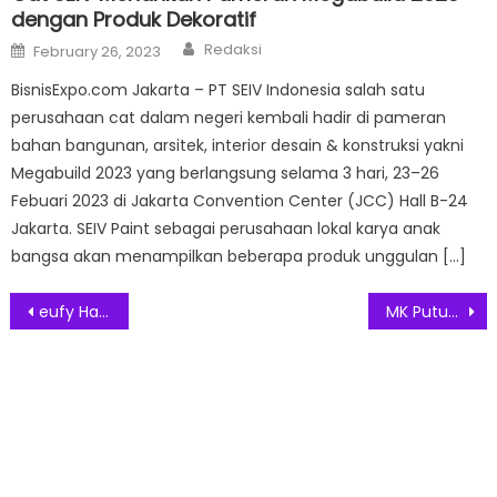
dengan Produk Dekoratif
Author
Posted
Redaksi
February 26, 2023
on
BisnisExpo.com Jakarta – PT SEIV Indonesia salah satu
perusahaan cat dalam negeri kembali hadir di pameran
bahan bangunan, arsitek, interior desain & konstruksi yakni
Megabuild 2023 yang berlangsung selama 3 hari, 23–26
Febuari 2023 di Jakarta Convention Center (JCC) Hall B-24
Jakarta. SEIV Paint sebagai perusahaan lokal karya anak
bangsa akan menampilkan beberapa produk unggulan […]
Post
eufy Hadirkan Baby Monitor C10, Solusi Pemantauan Bayi dengan Deteksi Suara dan Suhu yang Lebih Cerdas
MK Putuskan Jakarta Tetap Jadi Ibu Kota RI
navigation