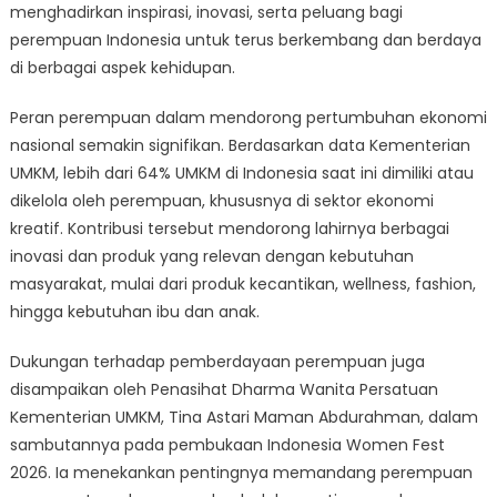
Hadirkan
menghadirkan inspirasi, inovasi, serta peluang bagi
Ragam
perempuan Indonesia untuk terus berkembang dan berdaya
Inspirasi
di berbagai aspek kehidupan.
dan
Inovasi
Peran perempuan dalam mendorong pertumbuhan ekonomi
Perempuan
nasional semakin signifikan. Berdasarkan data Kementerian
Masa
UMKM, lebih dari 64% UMKM di Indonesia saat ini dimiliki atau
Kini
dikelola oleh perempuan, khususnya di sektor ekonomi
kreatif. Kontribusi tersebut mendorong lahirnya berbagai
inovasi dan produk yang relevan dengan kebutuhan
masyarakat, mulai dari produk kecantikan, wellness, fashion,
hingga kebutuhan ibu dan anak.
Dukungan terhadap pemberdayaan perempuan juga
disampaikan oleh Penasihat Dharma Wanita Persatuan
Kementerian UMKM, Tina Astari Maman Abdurahman, dalam
sambutannya pada pembukaan Indonesia Women Fest
2026. Ia menekankan pentingnya memandang perempuan