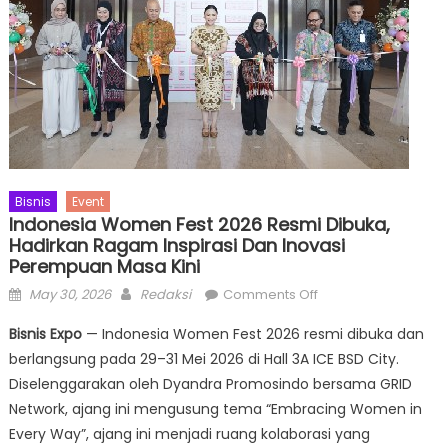
Bisnis
Event
Indonesia Women Fest 2026 Resmi Dibuka,
Hadirkan Ragam Inspirasi Dan Inovasi
Perempuan Masa Kini
Posted
Author
on
May 30, 2026
Redaksi
Comments Off
on
Indonesia
Bisnis Expo
— Indonesia Women Fest 2026 resmi dibuka dan
Women
berlangsung pada 29–31 Mei 2026 di Hall 3A ICE BSD City.
Fest
Diselenggarakan oleh Dyandra Promosindo bersama GRID
2026
Resmi
Network, ajang ini mengusung tema “Embracing Women in
Dibuka,
Every Way”, ajang ini menjadi ruang kolaborasi yang