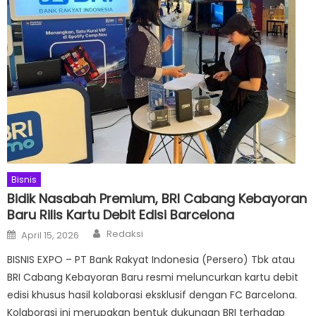
Bisnis
Bidik Nasabah Premium, BRI Cabang Kebayoran
Baru Rilis Kartu Debit Edisi Barcelona
Author
Posted
Redaksi
April 15, 2026
on
BISNIS EXPO – PT Bank Rakyat Indonesia (Persero) Tbk atau
BRI Cabang Kebayoran Baru resmi meluncurkan kartu debit
edisi khusus hasil kolaborasi eksklusif dengan FC Barcelona.
Kolaborasi ini merupakan bentuk dukungan BRI terhadap