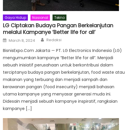
Gaya Hidup
Nasional
Tekno
LG Ciptakan Budaya Pangan Berkelanjutan
melalui Kampanye ‘Better life for all’
Author
Posted
Redaksi
March 8, 2024
on
BisnisExpo.Com Jakarta — PT. LG Electronics Indonesia (LG)
mengumumkan kampanye “Better life for all”. Menjadi
sebuah inisiatif perusahaan untuk berkontribusi dalam
terciptanya budaya pangan berkelanjutan, food waste atau
makanan yang terbuang dan menjadi sampah dan
kerawanan pangan (food insecurity) menjadi bahasan
utama kampanye yang menyasar generasi muda ini.
Didesain menjadi sebuah kampanye inspiratif, rangkaian
kampanye […]