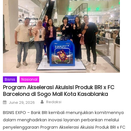
Bisnis
Nasional
Program Akselerasi Akuisisi Produk BRI x FC
Barcelona di Sogo Mall Kota Kasablanka
Author
Posted
Redaksi
June 29, 2026
on
BISNIS EXPO – Bank BRI kembali menunjukkan komitmennya
dalam menghadirkan inovasi layanan perbankan melalui
penyelenggaraan Program Akselerasi Akuisisi Produk BRI x FC