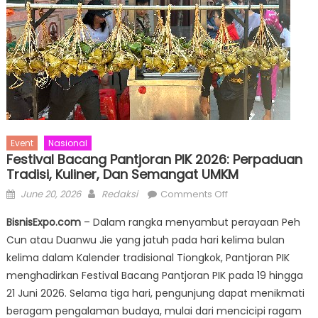
Event
Nasional
Festival Bacang Pantjoran PIK 2026: Perpaduan
Tradisi, Kuliner, Dan Semangat UMKM
Posted
Author
on
June 20, 2026
Redaksi
Comments Off
on
Festival
BisnisExpo.com
– Dalam rangka menyambut perayaan Peh
Bacang
Cun atau Duanwu Jie yang jatuh pada hari kelima bulan
Pantjoran
kelima dalam Kalender tradisional Tiongkok, Pantjoran PIK
PIK
2026:
menghadirkan Festival Bacang Pantjoran PIK pada 19 hingga
Perpaduan
21 Juni 2026. Selama tiga hari, pengunjung dapat menikmati
Tradisi,
beragam pengalaman budaya, mulai dari mencicipi ragam