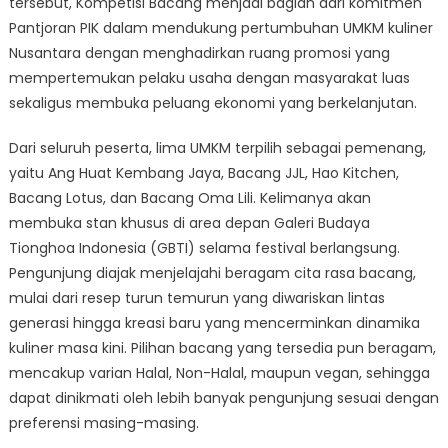
tersebut, Kompetisi Bacang menjadi bagian dari komitmen
Pantjoran PIK dalam mendukung pertumbuhan UMKM kuliner
Nusantara dengan menghadirkan ruang promosi yang
mempertemukan pelaku usaha dengan masyarakat luas
sekaligus membuka peluang ekonomi yang berkelanjutan.
Dari seluruh peserta, lima UMKM terpilih sebagai pemenang,
yaitu Ang Huat Kembang Jaya, Bacang JJL, Hao Kitchen,
Bacang Lotus, dan Bacang Oma Lili. Kelimanya akan
membuka stan khusus di area depan Galeri Budaya
Tionghoa Indonesia (GBTI) selama festival berlangsung.
Pengunjung diajak menjelajahi beragam cita rasa bacang,
mulai dari resep turun temurun yang diwariskan lintas
generasi hingga kreasi baru yang mencerminkan dinamika
kuliner masa kini. Pilihan bacang yang tersedia pun beragam,
mencakup varian Halal, Non-Halal, maupun vegan, sehingga
dapat dinikmati oleh lebih banyak pengunjung sesuai dengan
preferensi masing-masing.