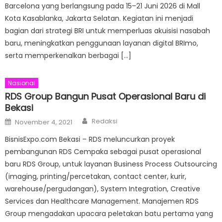
Barcelona yang berlangsung pada 15–21 Juni 2026 di Mall
Kota Kasablanka, Jakarta Selatan. Kegiatan ini menjadi
bagian dari strategi BRI untuk memperluas akuisisi nasabah
baru, meningkatkan penggunaan layanan digital BRImo,
serta memperkenalkan berbagai […]
Nasional
RDS Group Bangun Pusat Operasional Baru di
Bekasi
Author
Posted
Redaksi
November 4, 2021
on
BisnisExpo.com Bekasi – RDS meluncurkan proyek
pembangunan RDS Cempaka sebagai pusat operasional
baru RDS Group, untuk layanan Business Process Outsourcing
(imaging, printing/percetakan, contact center, kurir,
warehouse/pergudangan), System Integration, Creative
Services dan Healthcare Management. Manajemen RDS
Group mengadakan upacara peletakan batu pertama yang