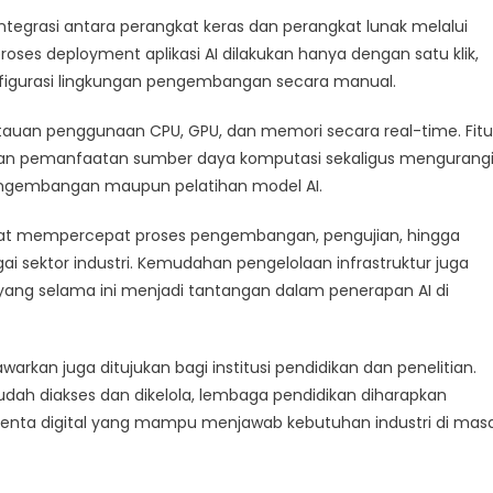
ntegrasi antara perangkat keras dan perangkat lunak melalui
roses deployment aplikasi AI dilakukan hanya dengan satu klik,
nfigurasi lingkungan pengembangan secara manual.
tauan penggunaan CPU, GPU, dan memori secara real-time. Fitu
n pemanfaatan sumber daya komputasi sekaligus mengurang
engembangan maupun pelatihan model AI.
pat mempercepat proses pengembangan, pengujian, hingga
gai sektor industri. Kemudahan pengelolaan infrastruktur juga
ng selama ini menjadi tantangan dalam penerapan AI di
warkan juga ditujukan bagi institusi pendidikan dan penelitian.
dah diakses dan dikelola, lembaga pendidikan diharapkan
alenta digital yang mampu menjawab kebutuhan industri di mas