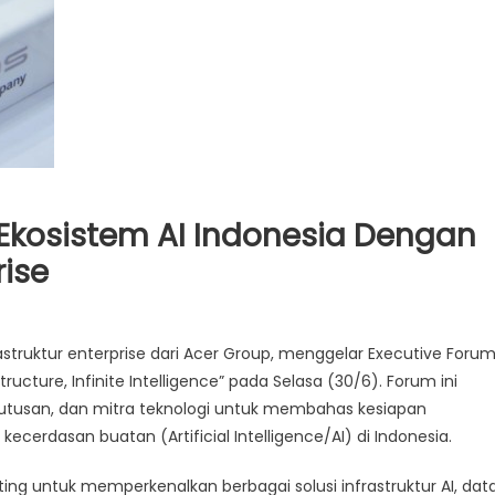
Ekosistem AI Indonesia Dengan
rise
astruktur enterprise dari Acer Group, menggelar Executive Foru
ing
structure, Infinite Intelligence” pada Selasa (30/6). Forum ini
t
putusan, dan mitra teknologi untuk membahas kesiapan
tem
cerdasan buatan (Artificial Intelligence/AI) di Indonesia.
sia
ng untuk memperkenalkan berbagai solusi infrastruktur AI, dat
n