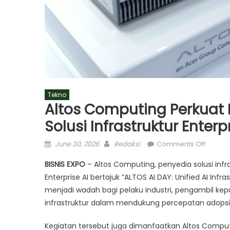
Tekno
Altos Computing Perkuat 
Solusi Infrastruktur Enterp
Posted
Author
on
June 30, 2026
Redaksi
Comments Off
on
Altos
BISNIS EXPO
– Altos Computing, penyedia solusi infr
Comput
Enterprise AI bertajuk “ALTOS AI DAY: Unified AI Infra
Perkua
menjadi wadah bagi pelaku industri, pengambil ke
Ekosis
AI
infrastruktur dalam mendukung percepatan adopsi ke
Indone
Kegiatan tersebut juga dimanfaatkan Altos Computi
denga