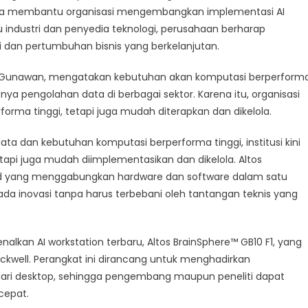
una membantu organisasi mengembangkan implementasi AI
uktur
aku industri dan penyedia teknologi, perusahaan berharap
ise
dan pertumbuhan bisnis yang berkelanjutan.
Riko Gunawan, mengatakan kebutuhan akan komputasi berperform
ya pengolahan data di berbagai sektor. Karena itu, organisasi
orma tinggi, tetapi juga mudah diterapkan dan dikelola.
a dan kebutuhan komputasi berperforma tinggi, institusi kini
api juga mudah diimplementasikan dan dikelola. Altos
 yang menggabungkan hardware dan software dalam satu
da inovasi tanpa harus terbebani oleh tantangan teknis yang
kan AI workstation terbaru, Altos BrainSphere™ GB10 F1, yang
ckwell. Perangkat ini dirancang untuk menghadirkan
dari desktop, sehingga pengembang maupun peneliti dapat
cepat.