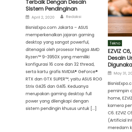
Terbaik Dengan Desain
Sistem Pendinginan
Author
Posted
Redaksi
April 2, 2020
on
BisnisExpo.com Jakarta – ASUS
memperkenalkan jajaran gaming
desktop yang sangat powerful,
Tekno
ditenagai oleh prosesor hingga AMD
EZVIZ C6
Ryzen™ 9-3950X yang memiliki
Desain U
Digunak
konfigurasi 16 core dan 32 thread,
serta kartu grafis NVIDIA® GeForce®
Posted
May 31, 2
on
RTX dan GTX SUPER™, yaitu ASUS ROG
BisnisExpo.
Strix GA35 dan GA15. Keduanya
pemimpin d
merupakan gaming desktop full
home, EZVI
power yang dilengkapi dengan
kamera pen
sistem pendingin khusus untuk […]
C6. EZVIZ C
(Artificial 
meredam k