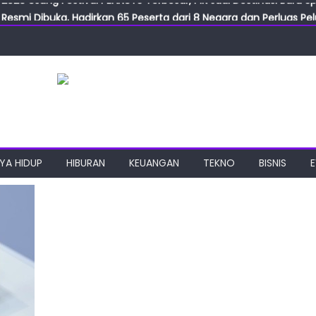
Resmi Dibuka, Hadirkan 65 Peserta dari 8 Negara dan Perluas Pelu
Resmikan ILF dan IGT Expo 2026, Industri Manufaktur Siap Naik Ke
ab Expo 2026 Resmi Digelar, Tampilkan Teknologi Medis dan Lab
ngan Gulirkan Program Jumat Berkah, Wujud Nyata Kepedulian S
2026 Usung Festival PEANUTS Terbesar, PIK Jadi Destinasi Baru S
YA HIDUP
HIBURAN
KEUANGAN
TEKNO
BISNIS