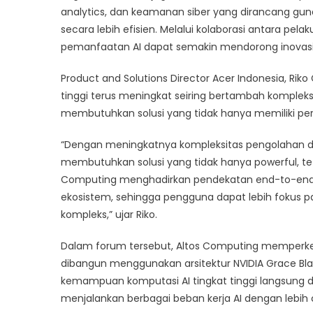
Solusi
analytics, dan keamanan siber yang dirancang g
Infrastr
secara lebih efisien. Melalui kolaborasi antara pel
Enterpr
pemanfaatan AI dapat semakin mendorong inovasi 
Product and Solutions Director Acer Indonesia, 
tinggi terus meningkat seiring bertambah kompleksn
membutuhkan solusi yang tidak hanya memiliki perf
“Dengan meningkatnya kompleksitas pengolahan dat
membutuhkan solusi yang tidak hanya powerful, tet
Computing menghadirkan pendekatan end-to-end
ekosistem, sehingga pengguna dapat lebih fokus pa
kompleks,” ujar Riko.
Dalam forum tersebut, Altos Computing memperkenal
dibangun menggunakan arsitektur NVIDIA Grace Bla
kemampuan komputasi AI tingkat tinggi langsung 
menjalankan berbagai beban kerja AI dengan lebih 