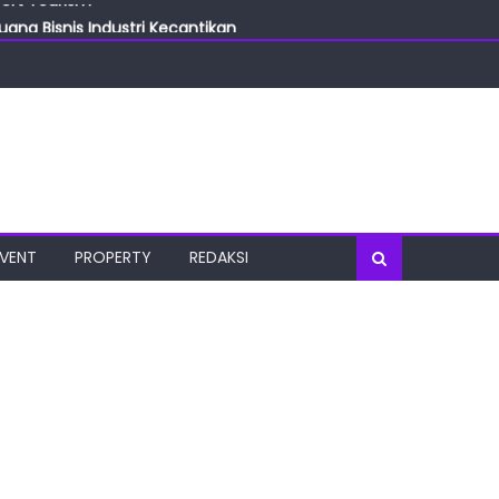
ang Bisnis Industri Kecantikan
las
oratorium Terkini
osial
port Tourism
EVENT
PROPERTY
REDAKSI