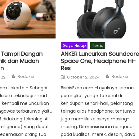
Gaya Hidup
Tekno
, Tampil Dengan
ANKER Luncurkan Soundcor
nik dan Mudah
Space One, Headphone Hi-
an
Res
Author
Author
Posted
Redaksi
Redaksi
022
October 2, 2024
on
com Jakarta – Sebagai
BisnisExpo.com -Layaknya semua
alam teknologi smart
perangkat yang kita kenal di
Z kembali meluncurkan
kehidupan sehari-hari, pelantang
gawas terbarunya yaitu
telinga alias headphone, tentunya
6 didukung teknologi AI
juga memiliki kelasnya masing-
Intelligence) yang dapat
masing. Diferensiasi ini mengacu
ecemasan orang tua
pada kualitas, merek, desain, daya