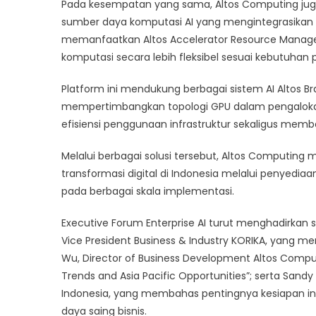
Pada kesempatan yang sama, Altos Computing ju
sumber daya komputasi AI yang mengintegrasikan s
memanfaatkan Altos Accelerator Resource Manager
komputasi secara lebih fleksibel sesuai kebutuha
Platform ini mendukung berbagai sistem AI Altos Br
mempertimbangkan topologi GPU dalam pengaloka
efisiensi penggunaan infrastruktur sekaligus memba
Melalui berbagai solusi tersebut, Altos Comput
transformasi digital di Indonesia melalui penyediaan
pada berbagai skala implementasi.
Executive Forum Enterprise AI turut menghadirkan se
Vice President Business & Industry KORIKA, yang me
Wu, Director of Business Development Altos Computi
Trends and Asia Pacific Opportunities”; serta Sandy
Indonesia, yang membahas pentingnya kesiapan in
daya saing bisnis.