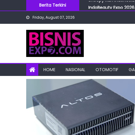
Skip
Berita Terkini
IndoBeauty Expo 2026 
to
Menteri Perindustrian 
Friday, August 07, 2026
content
IndoHealthcare Gakesl
BRI Cabang Mega Kuni
Snoopy Run Indonesia 
HOME
NASIONAL
OTOMOTIF
GA