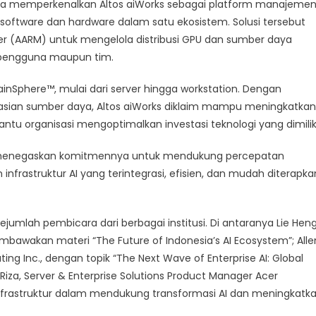
ga memperkenalkan Altos aiWorks sebagai platform manajeme
oftware dan hardware dalam satu ekosistem. Solusi tersebut
 (AARM) untuk mengelola distribusi GPU dan sumber daya
n pengguna maupun tim.
ainSphere™, mulai dari server hingga workstation. Dengan
sian sumber daya, Altos aiWorks diklaim mampu meningkatkan
ntu organisasi mengoptimalkan investasi teknologi yang dimiliki
ing menegaskan komitmennya untuk mendukung percepatan
 infrastruktur AI yang terintegrasi, efisien, dan mudah diterapka
jumlah pembicara dari berbagai institusi. Di antaranya Lie Heng
mbawakan materi “The Future of Indonesia’s AI Ecosystem”; Alle
ng Inc., dengan topik “The Next Wave of Enterprise AI: Global
 Riza, Server & Enterprise Solutions Product Manager Acer
frastruktur dalam mendukung transformasi AI dan meningkatk