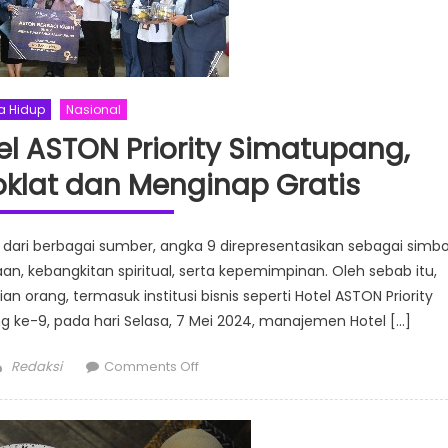
a Hidup
Nasional
l ASTON Priority Simatupang,
oklat dan Menginap Gratis
 dari berbagai sumber, angka 9 direpresentasikan sebagai simbo
n, kebangkitan spiritual, serta kepemimpinan. Oleh sebab itu,
orang, termasuk institusi bisnis seperti Hotel ASTON Priority
ke-9, pada hari Selasa, 7 Mei 2024, manajemen Hotel […]
Author
on
Redaksi
Comments Off
Rayakan
HUT
ke-