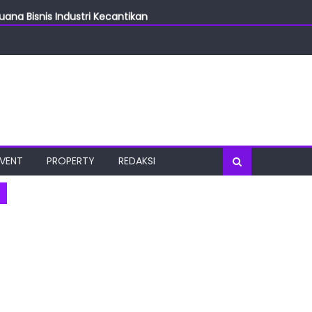
ang Bisnis Industri Kecantikan
las
oratorium Terkini
osial
port Tourism
EVENT
PROPERTY
REDAKSI