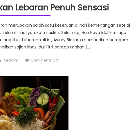
akan Lebaran Penuh Sensasi
ran merupakan salah satu keseruan di hari kemenangan setela
eluruh masyarakat muslim. Selain itu, Hari Raya Idul Fitri juga
lang libur Lebaran kali ini, Aviary Bintaro memberikan beragam
kan sajian khas Idul Fitri, santap makan […]
Author
on
Redaksi
Comments Off
Aviary
Bintaro
Rayakan
Lebaran
Penuh
Sensasi