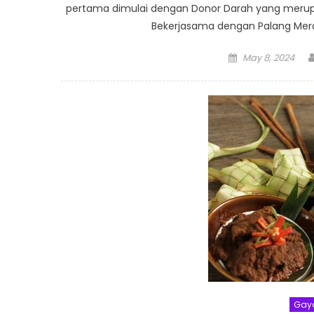
pertama dimulai dengan Donor Darah yang merupak
Bekerjasama dengan Palang Merah
Posted
May 8, 2024
on
Gay