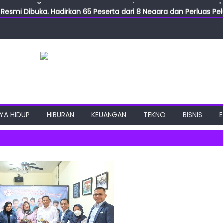
Resmi Dibuka, Hadirkan 65 Peserta dari 8 Negara dan Perluas Pelu
Resmikan ILF dan IGT Expo 2026, Industri Manufaktur Siap Naik Ke
ab Expo 2026 Resmi Digelar, Tampilkan Teknologi Medis dan Lab
ngan Gulirkan Program Jumat Berkah, Wujud Nyata Kepedulian S
2026 Usung Festival PEANUTS Terbesar, PIK Jadi Destinasi Baru S
YA HIDUP
HIBURAN
KEUANGAN
TEKNO
BISNIS