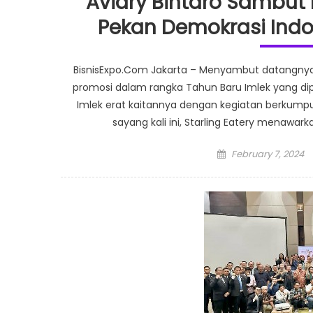
Aviary Bintaro Sambut 
Pekan Demokrasi Indo
BisnisExpo.Com Jakarta – Menyambut datangnya 
promosi dalam rangka Tahun Baru Imlek yang d
Imlek erat kaitannya dengan kegiatan berkumpu
sayang kali ini, Starling Eatery menawa
Posted
February 7, 2024
on