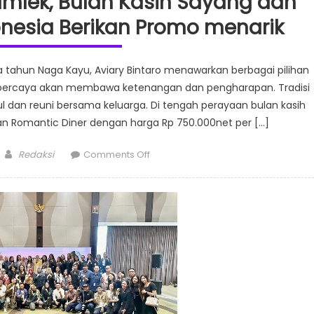
Imlek, Bulan Kasih Sayang dan
nesia Berikan Promo menarik
tahun Naga Kayu, Aviary Bintaro menawarkan berbagai pilihan
ipercaya akan membawa ketenangan dan pengharapan. Tradisi
l dan reuni bersama keluarga. Di tengah perayaan bulan kasih
rkan Romantic Diner dengan harga Rp 750.000net per […]
Author
on
Redaksi
Comments Off
Aviary
Bintaro
Sambut
Imlek,
Bulan
Kasih
Sayang
dan
Pekan