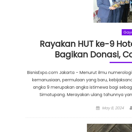
Gay
Rayakan HUT ke-9 Hote
Bagikan Donasi, C
BisnisExpo.com Jakarta – Menurut ilmu numerologi
kemanusiaan, permulaan yang baru, kebijaksanaa
angka 9 merupakan angka istimewa bagi sebagian 
Simatupang. Merayakan ulang tahunnya yang 
Posted
May 8, 2024
on