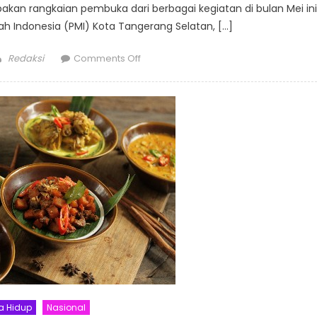
an rangkaian pembuka dari berbagai kegiatan di bulan Mei ini
 Indonesia (PMI) Kota Tangerang Selatan, […]
Author
on
Redaksi
Comments Off
Aviary
Bintaro
Ulang
Tahun
Ketujuh,
Berikan
Banyak
Kejutan
Selama
Bulan
Mei
a Hidup
Nasional