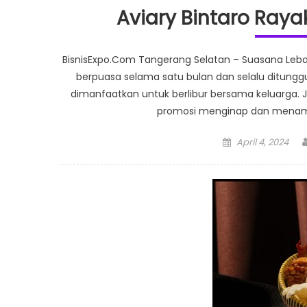
Aviary Bintaro Ray
BisnisExpo.Com Tangerang Selatan – Suasana Leba
berpuasa selama satu bulan dan selalu ditunggu s
dimanfaatkan untuk berlibur bersama keluarga. Je
promosi menginap dan menampil
Posted
April 4, 2024
on