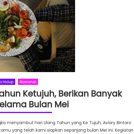
9
Hotel
ASTON
Priority
Simatupang,
Bagikan
Donasi,
Coklat
dan
Menginap
Gratis
a Hidup
Nasional
Tahun Ketujuh, Berikan Banyak
Selama Bulan Mei
ka menyambut hari Ulang Tahun yang Ke Tujuh, Aviary Bintaro
amu yang telah kami siapkan sepanjang bulan Mei ini. Kegiatan