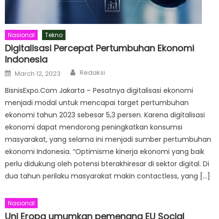
Nasional
Tekno
Digitalisasi Percepat Pertumbuhan Ekonomi
Indonesia
Author
Posted
Redaksi
March 12, 2023
on
BisnisExpo.Com Jakarta – Pesatnya digitalisasi ekonomi
menjadi modal untuk mencapai target pertumbuhan
ekonomi tahun 2023 sebesar 5,3 persen. Karena digitalisasi
ekonomi dapat mendorong peningkatkan konsumsi
masyarakat, yang selama ini menjadi sumber pertumbuhan
ekonomi Indonesia. “Optimisme kinerja ekonomi yang baik
perlu didukung oleh potensi bterakhiresar di sektor digital. Di
dua tahun perilaku masyarakat makin contactless, yang […]
Nasional
Uni Eropa umumkan pemenang EU Social