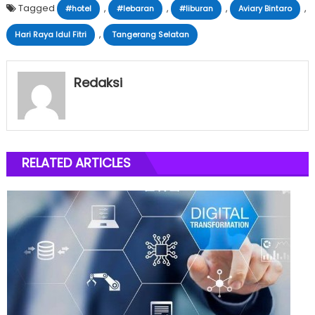
Tagged
,
,
,
,
#hotel
#lebaran
#liburan
Aviary Bintaro
,
Hari Raya Idul Fitri
Tangerang Selatan
Redaksi
RELATED ARTICLES