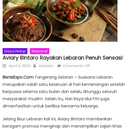
Gaya Hidup
Nasional
Aviary Bintaro Rayakan Lebaran Penuh Sensasi
Posted
Author
on
April 4, 2024
Redaksi
Comments Off
on
Aviary
BisnisExpo.Com
Tangerang Selatan – Suasana Lebaran
Bintaro
merupakan salah satu keseruan di hari kemenangan setelah
Rayakan
berpuasa selama satu bulan dan selalu ditunggu seluruh
Lebaran
Penuh
masyarakat muslim. Selain itu, Hari Raya Idul Fitri juga
Sensasi
dimanfaatkan untuk berlibur bersama keluarga.
Jelang libur Lebaran kali ini, Aviary Bintaro memberikan
beragam promosi menginap dan menampilkan sajian khas