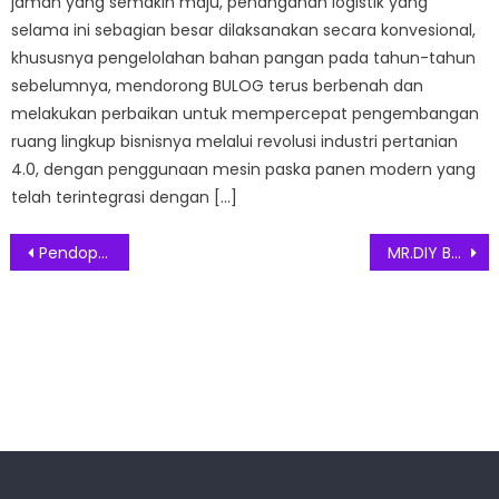
jaman yang semakin maju, penanganan logistik yang
selama ini sebagian besar dilaksanakan secara konvesional,
khususnya pengelolahan bahan pangan pada tahun-tahun
sebelumnya, mendorong BULOG terus berbenah dan
melakukan perbaikan untuk mempercepat pengembangan
ruang lingkup bisnisnya melalui revolusi industri pertanian
4.0, dengan penggunaan mesin paska panen modern yang
telah terintegrasi dengan […]
Post
Pendopo Tampilkan Pencak Warna Betawi di Indonesia Fashion Week 2024
MR.DIY Bagikan Inspirasi Pengalaman Mudik Nyaman dan Sehat
navigation