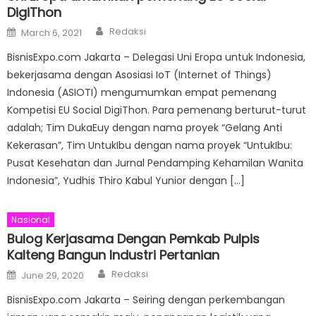
DigiThon
Author
Posted
Redaksi
March 6, 2021
on
BisnisExpo.com Jakarta – Delegasi Uni Eropa untuk Indonesia,
bekerjasama dengan Asosiasi IoT (Internet of Things)
Indonesia (ASIOTI) mengumumkan empat pemenang
Kompetisi EU Social DigiThon. Para pemenang berturut-turut
adalah; Tim DukaEuy dengan nama proyek “Gelang Anti
Kekerasan”, Tim UntukIbu dengan nama proyek “UntukIbu:
Pusat Kesehatan dan Jurnal Pendamping Kehamilan Wanita
Indonesia”, Yudhis Thiro Kabul Yunior dengan […]
Nasional
Bulog Kerjasama Dengan Pemkab Pulpis
Kalteng Bangun Industri Pertanian
Author
Posted
Redaksi
June 29, 2020
on
BisnisExpo.com Jakarta – Seiring dengan perkembangan