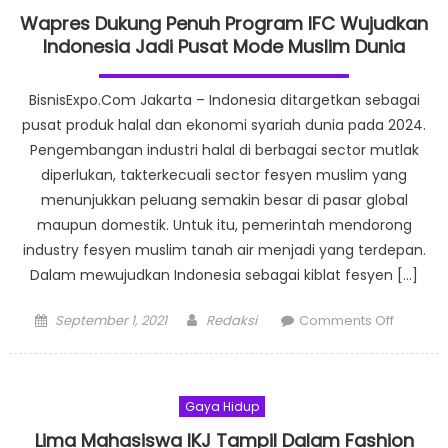
2021
Wapres Dukung Penuh Program IFC Wujudkan
Resmi
Indonesia Jadi Pusat Mode Muslim Dunia
Digelar,
Hadirkan
BisnisExpo.Com Jakarta – Indonesia ditargetkan sebagai
157
pusat produk halal dan ekonomi syariah dunia pada 2024.
Fashion
Pengembangan industri halal di berbagai sector mutlak
Designer
diperlukan, takterkecuali sector fesyen muslim yang
dan
menunjukkan peluang semakin besar di pasar global
41
Brand
maupun domestik. Untuk itu, pemerintah mendorong
Accessor
industry fesyen muslim tanah air menjadi yang terdepan.
Dalam mewujudkan Indonesia sebagai kiblat fesyen […]
Posted
Author
on
September 1, 2021
Redaksi
Comments Off
on
Wapres
Dukung
Penuh
Gaya Hidup
Progra
IFC
Lima Mahasiswa IKJ Tampil Dalam Fashion