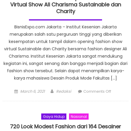
Wujudk
Virtual Show Ali Charisma Sustainable dan
Indones
Charity
Jadi
Pusat
BisnisExpo.com Jakarta – Institut Kesenian Jakarta
Mode
merupakan salah satu perguruan tinggi yang diberikan
Muslim
kesempatan untuk tampil dalam opening fashion show
Dunia
virtual Sustainable dan Charity bersama fashion designer Ali
Charisma. Institut Kesenian Jakarta sangat mendukung
kegiatan ini, sangat senang dan bangga menjadi bagian dari
fashion show tersebut. Selain dapat menampilkan karya-
karya mahasiswa Desain Produk Mode Fakultas […]
Posted
Author
on
March 6, 2021
Redaksi
Comments Off
on
Lima
Mahasisw
IKJ
Gaya Hidup
Nasional
Tampil
Dalam
720 Look Modest Fashion dari 164 Desainer