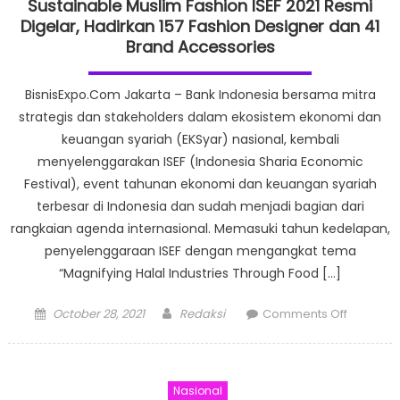
Sustainable Muslim Fashion ISEF 2021 Resmi
Digelar, Hadirkan 157 Fashion Designer dan 41
Brand Accessories
BisnisExpo.Com Jakarta – Bank Indonesia bersama mitra
strategis dan stakeholders dalam ekosistem ekonomi dan
keuangan syariah (EKSyar) nasional, kembali
menyelenggarakan ISEF (Indonesia Sharia Economic
Festival), event tahunan ekonomi dan keuangan syariah
terbesar di Indonesia dan sudah menjadi bagian dari
rangkaian agenda internasional. Memasuki tahun kedelapan,
penyelenggaraan ISEF dengan mengangkat tema
“Magnifying Halal Industries Through Food […]
Posted
Author
on
October 28, 2021
Redaksi
Comments Off
on
Sustaina
Muslim
Fashion
Nasional
ISEF