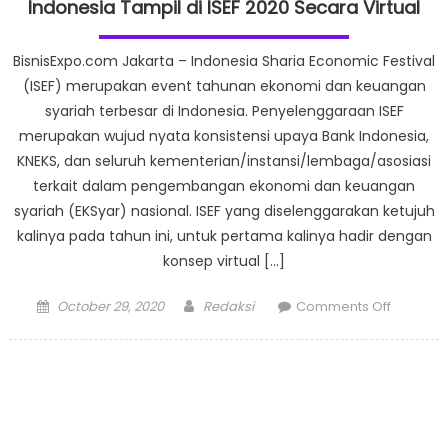
Fashion
Indonesia Tampil di ISEF 2020 Secara Virtual
Virtual
Show
BisnisExpo.com Jakarta – Indonesia Sharia Economic Festival
Ali
(ISEF) merupakan event tahunan ekonomi dan keuangan
Charisma
syariah terbesar di Indonesia. Penyelenggaraan ISEF
Sustainab
merupakan wujud nyata konsistensi upaya Bank Indonesia,
dan
KNEKS, dan seluruh kementerian/instansi/lembaga/asosiasi
Charity
terkait dalam pengembangan ekonomi dan keuangan
syariah (EKSyar) nasional. ISEF yang diselenggarakan ketujuh
kalinya pada tahun ini, untuk pertama kalinya hadir dengan
konsep virtual […]
Posted
Author
on
October 29, 2020
Redaksi
Comments Off
on
720
Look
Modest
Fashion
dari
164