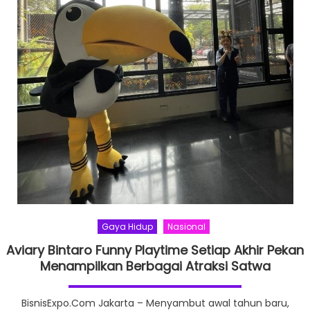
Penuh
Sensasi
Gaya Hidup
Nasional
Aviary Bintaro Funny Playtime Setiap Akhir Pekan
Menampilkan Berbagai Atraksi Satwa
BisnisExpo.Com Jakarta – Menyambut awal tahun baru,