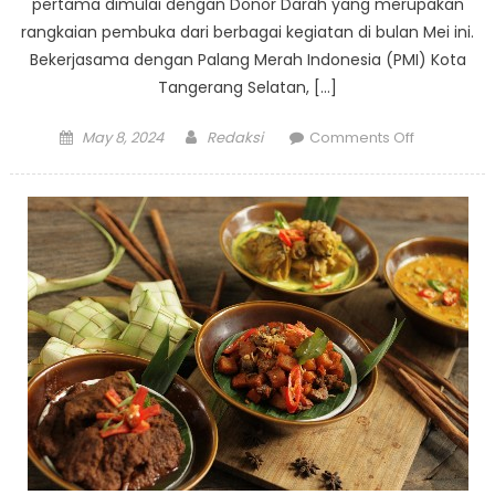
pertama dimulai dengan Donor Darah yang merupakan
rangkaian pembuka dari berbagai kegiatan di bulan Mei ini.
Bekerjasama dengan Palang Merah Indonesia (PMI) Kota
Tangerang Selatan, […]
Posted
Author
on
May 8, 2024
Redaksi
Comments Off
on
Aviary
Bintaro
Ulang
Tahun
Ketujuh,
Berikan
Banyak
Kejutan
Selama
Bulan
Mei