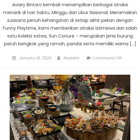
Aviary Bintaro kembali menampilkan berbagai atraksi
menarik di hari Sabtu, Minggu dan Libur Nasional. Meramaikan
suasana penuh kehangatan di setiap akhir pekan dengan
Funny Playtime, kami memberikan atraksi istimewa dari salah
satu koleksi satwa, Sun Conure – merupakan jenis burung
paruh bengkok yang ramah, pandai serta memiliki warna […]
Posted
Author
on
January 16, 2024
Redaksi
Comments Off
on
Aviary
Bintaro
Funny
Playtime
Setiap
Akhir
Pekan
Menampi
Berbaga
Atraksi
Satwa