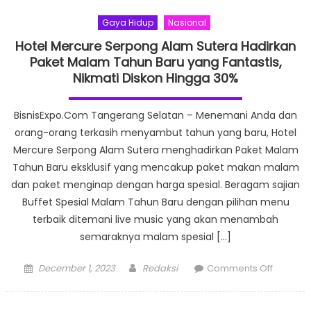
Gaya Hidup
Nasional
Hotel Mercure Serpong Alam Sutera Hadirkan
Paket Malam Tahun Baru yang Fantastis,
Nikmati Diskon Hingga 30%
BisnisExpo.Com Tangerang Selatan – Menemani Anda dan
orang-orang terkasih menyambut tahun yang baru, Hotel
Mercure Serpong Alam Sutera menghadirkan Paket Malam
Tahun Baru eksklusif yang mencakup paket makan malam
dan paket menginap dengan harga spesial. Beragam sajian
Buffet Spesial Malam Tahun Baru dengan pilihan menu
terbaik ditemani live music yang akan menambah
semaraknya malam spesial […]
Posted
Author
on
December 1, 2023
Redaksi
Comments Off
on
Hotel
Mercure