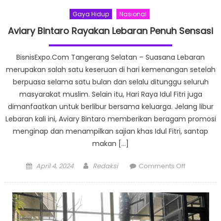
Gaya Hidup
Nasional
Aviary Bintaro Rayakan Lebaran Penuh Sensasi
BisnisExpo.Com Tangerang Selatan – Suasana Lebaran
merupakan salah satu keseruan di hari kemenangan setelah
berpuasa selama satu bulan dan selalu ditunggu seluruh
masyarakat muslim. Selain itu, Hari Raya Idul Fitri juga
dimanfaatkan untuk berlibur bersama keluarga. Jelang libur
Lebaran kali ini, Aviary Bintaro memberikan beragam promosi
menginap dan menampilkan sajian khas Idul Fitri, santap
makan […]
Posted
Author
on
April 4, 2024
Redaksi
Comments Off
on
Aviary
Bintaro
Rayakan
Lebaran