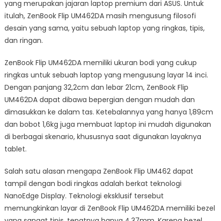
yang merupakan jajaran laptop premium dari ASUS. Untuk
itulah, ZenBook Flip UM462DA masih mengusung filosofi
desain yang sama, yaitu sebuah laptop yang ringkas, tipis,
dan ringan.
ZenBook Flip UM462DA memiliki ukuran bodi yang cukup
ringkas untuk sebuah laptop yang mengusung layar 14 inci.
Dengan panjang 32,2cm dan lebar 21cm, ZenBook Flip
UM462DA dapat dibawa bepergian dengan mudah dan
dimasukkan ke dalam tas. Ketebalannya yang hanya 1,89cm
dan bobot 1,6kg juga membuat laptop ini mudah digunakan
di berbagai skenario, khususnya saat digunakan layaknya
tablet.
Salah satu alasan mengapa ZenBook Flip UM462 dapat
tampil dengan bodi ringkas adalah berkat teknologi
NanoEdge Display. Teknologi eksklusif tersebut
memungkinkan layar di ZenBook Flip UM462DA memiliki bezel
yang sangat tipis, tepatnya hanya 4,37mm. Karena bezel