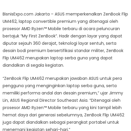
ZenBook
Flip
BisnisExpo.com Jakarta – ASUS memperkenalkan ZenBook Flip
UM462,
UM462, laptop convertible premium yang ditenagai oleh
Laptop
prosesor AMD Ryzen™ Mobile terbaru di acara peluncuran
Convertible
bertajuk “My First ZenBook”. Hadir dengan layar yang dapat
Premium
dengan
diputar sejauh 360 derajat, teknologi layar sentuh, serta
Prosesor
desain bodi premium bersertifikasi standar militer, ZenBook
AMD
Flip UM462 merupakan laptop serba guna yang dapat
Ryzen
diandalkan di segala kegiatan.
“ZenBook Flip UM462 merupakan jawaban ASUS untuk pera
pengguna yang menginginkan laptop serba guna, serta
memiliki performa andal dan desain premium,” ujar Jimmy
Lin, ASUS Regional Director Southeast Asia. “Ditenagai oleh
prosesor AMD Ryzen™ Mobile terbaru yang kini tampil lebih
hemat daya dari generasi sebelumnya, ZenBook Flip UM462
juga dapat diandalkan sebagai perangkat portabel untuk
menemani kegiatan sehari-hari.”