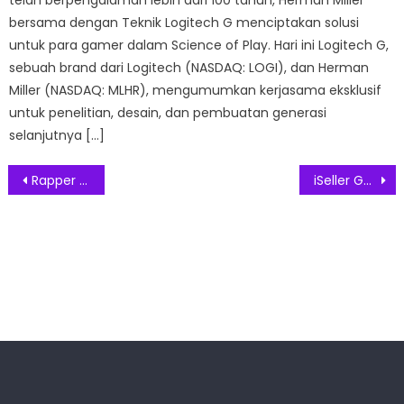
bersama dengan Teknik Logitech G menciptakan solusi
untuk para gamer dalam Science of Play. Hari ini Logitech G,
sebuah brand dari Logitech (NASDAQ: LOGI), dan Herman
Miller (NASDAQ: MLHR), mengumumkan kerjasama eksklusif
untuk penelitian, desain, dan pembuatan generasi
selanjutnya […]
Post
Rapper Pendatang Baru ‘Slippydoor’ Gandeng Pluus Record Dengan Single Perdananya ‘DeathBed’
iSeller Gandeng ASRI Permudah Transaksi Dengan Layanan Digital
navigation