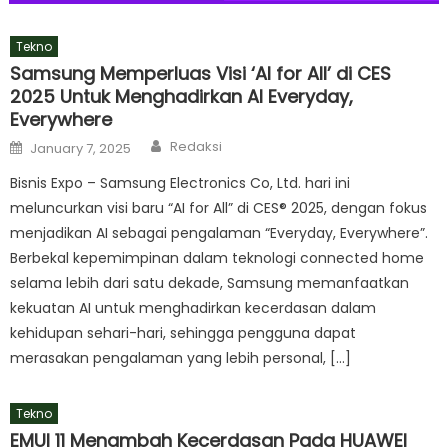
Tekno
Samsung Memperluas Visi ‘AI for All’ di CES
2025 Untuk Menghadirkan AI Everyday,
Everywhere
Author
Posted
Redaksi
January 7, 2025
on
Bisnis Expo – Samsung Electronics Co, Ltd. hari ini
meluncurkan visi baru “AI for All” di CES® 2025, dengan fokus
menjadikan AI sebagai pengalaman “Everyday, Everywhere”.
Berbekal kepemimpinan dalam teknologi connected home
selama lebih dari satu dekade, Samsung memanfaatkan
kekuatan AI untuk menghadirkan kecerdasan dalam
kehidupan sehari-hari, sehingga pengguna dapat
merasakan pengalaman yang lebih personal, […]
Tekno
EMUI 11 Menambah Kecerdasan Pada HUAWEI