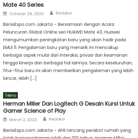
Mate 40 Series
Author
Posted
Redaksi
October 28, 2020
on
BisnisExpo.com Jakarta – Bersamaan dengan Acara
Peluncuran Global Online seri HUAWEI Mate 40, Huawei
mengumumkan peningkatan baru yang akan hadir pada
EMUI 11. Pengalaman baru yang menarik ini mencakup
berbagai aspek mulai dari interaksi, privasi dan keamanan
hingga kinerja dan berbagai hal lainnya. Secara keseluruhan,
fitur-fitur baru ini akan memberikan pengalaman yang lebih
lancar, lebih […]
Tekno
Herman Miller Dan Logitech G Desain Kursi Untuk
Gamer Science of Play
Author
Posted
Redaksi
March 2, 2020
on
BisnisExpo.com Jakarta – Ahli rancang perabot rumah yang
telah berpengalaman lebih dari 100 tahun, Herman Miller