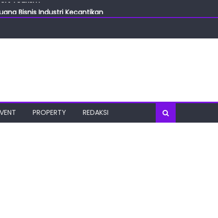
ang Bisnis Industri Kecantikan
las
oratorium Terkini
osial
port Tourism
EVENT
PROPERTY
REDAKSI