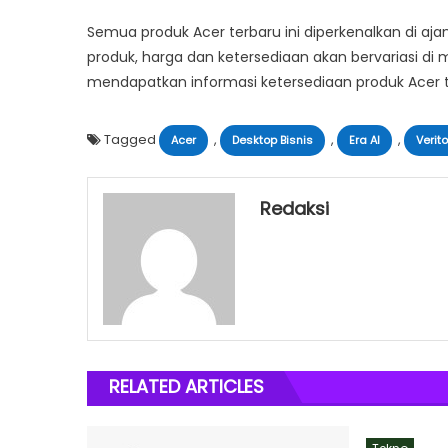
Semua produk Acer terbaru ini diperkenalkan di aj
produk, harga dan ketersediaan akan bervariasi d
mendapatkan informasi ketersediaan produk Acer te
Tagged
,
,
,
Acer
Desktop Bisnis
Era AI
Verit
Redaksi
RELATED ARTICLES