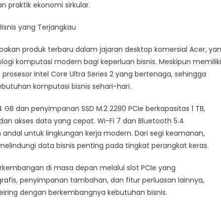
praktik ekonomi sirkular.
isnis yang Terjangkau
kan produk terbaru dalam jajaran desktop komersial Acer, ya
ogi komputasi modern bagi keperluan bisnis. Meskipun memilik
 prosesor Intel Core Ultra Series 2 yang bertenaga, sehingga
butuhan komputasi bisnis sehari-hari.
4 GB dan penyimpanan SSD M.2 2280 PCIe berkapasitas 1 TB,
an akses data yang cepat. Wi-Fi 7 dan Bluetooth 5.4
 andal untuk lingkungan kerja modern. Dari segi keamanan,
melindungi data bisnis penting pada tingkat perangkat keras.
perkembangan di masa depan melalui slot PCIe yang
is, penyimpanan tambahan, dan fitur perluasan lainnya,
seiring dengan berkembangnya kebutuhan bisnis.