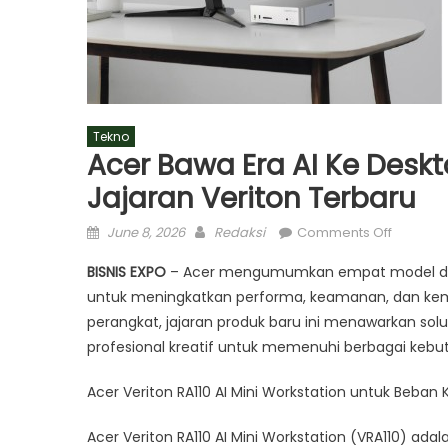
Tekno
Acer Bawa Era AI Ke Deskt
Jajaran Veriton Terbaru
Posted
Author
on
June 8, 2026
Redaksi
Comments Off
on
Acer
BISNIS EXPO
– Acer mengumumkan empat model deskt
Bawa
untuk meningkatkan performa, keamanan, dan kema
Era
perangkat, jajaran produk baru ini menawarkan sol
AI
ke
profesional kreatif untuk memenuhi berbagai kebu
Desktop
Acer Veriton RA110 AI Mini Workstation untuk Beban K
Bisnis
Lewat
Acer Veriton RA110 AI Mini Workstation (VRA110) ad
Veriton