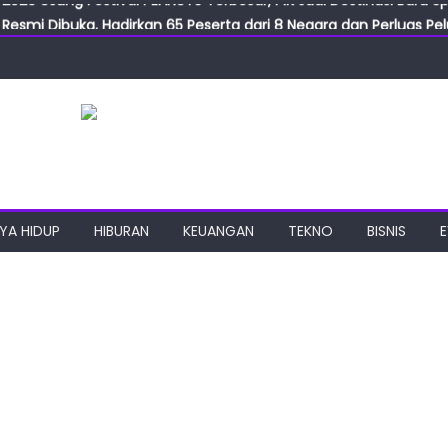
Resmi Dibuka, Hadirkan 65 Peserta dari 8 Negara dan Perluas Pelu
Resmikan ILF dan IGT Expo 2026, Industri Manufaktur Siap Naik Ke
ab Expo 2026 Resmi Digelar, Tampilkan Teknologi Medis dan Lab
ngan Gulirkan Program Jumat Berkah, Wujud Nyata Kepedulian S
2026 Usung Festival PEANUTS Terbesar, PIK Jadi Destinasi Baru S
YA HIDUP
HIBURAN
KEUANGAN
TEKNO
BISNIS