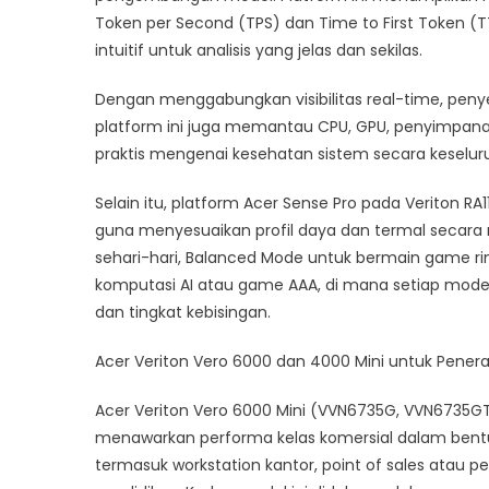
Token per Second (TPS) dan Time to First Token (T
intuitif untuk analisis yang jelas dan sekilas.
Dengan menggabungkan visibilitas real-time, penye
platform ini juga memantau CPU, GPU, penyimpana
praktis mengenai kesehatan sistem secara keseluru
Selain itu, platform Acer Sense Pro pada Veriton 
guna menyesuaikan profil daya dan termal secara m
sehari-hari, Balanced Mode untuk bermain game ri
komputasi AI atau game AAA, di mana setiap mod
dan tingkat kebisingan.
Acer Veriton Vero 6000 dan 4000 Mini untuk Pene
Acer Veriton Vero 6000 Mini (VVN6735G, VVN6735G
menawarkan performa kelas komersial dalam bentu
termasuk workstation kantor, point of sales atau