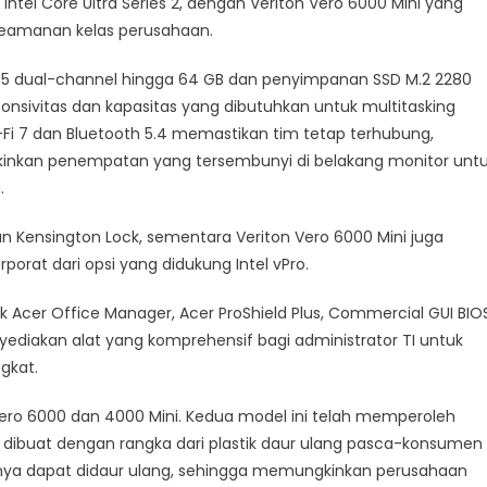
Intel Core Ultra Series 2, dengan Veriton Vero 6000 Mini yang
r keamanan kelas perusahaan.
 dual-channel hingga 64 GB dan penyimpanan SSD M.2 2280
nsivitas dan kapasitas yang dibutuhkan untuk multitasking
-Fi 7 dan Bluetooth 5.4 memastikan tim tetap terhubung,
kan penempatan yang tersembunyi di belakang monitor unt
.
 Kensington Lock, sementara Veriton Vero 6000 Mini juga
rat dari opsi yang didukung Intel vPro.
k Acer Office Manager, Acer ProShield Plus, Commercial GUI BIOS
yediakan alat yang komprehensif bagi administrator TI untuk
gkat.
ero 6000 dan 4000 Mini. Kedua model ini telah memperoleh
[], dibuat dengan rangka dari plastik daur ulang pasca-konsumen
nya dapat didaur ulang, sehingga memungkinkan perusahaan