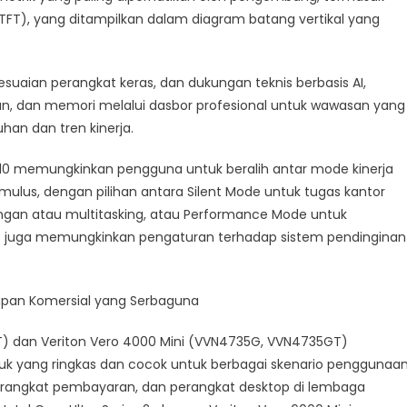
TFT), yang ditampilkan dalam diagram batang vertikal yang
suaian perangkat keras, dan dukungan teknis berbasis AI,
n, dan memori melalui dasbor profesional untuk wawasan yang
han dan tren kinerja.
RA110 memungkinkan pengguna untuk beralih antar mode kinerja
ulus, dengan pilihan antara Silent Mode untuk tugas kantor
ngan atau multitasking, atau Performance Mode untuk
e juga memungkinkan pengaturan terhadap sistem pendinginan
rapan Komersial yang Serbaguna
T) dan Veriton Vero 4000 Mini (VVN4735G, VVN4735GT)
k yang ringkas dan cocok untuk berbagai skenario penggunaan
 perangkat pembayaran, dan perangkat desktop di lembaga