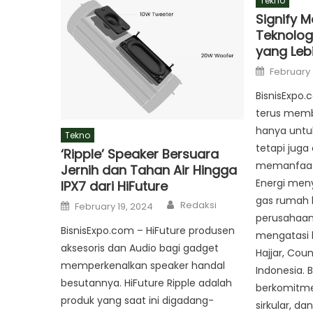
Tekno
Signify 
Teknolog
yang Leb
Posted
February 
on
BisnisExpo.
terus memb
hanya untu
Tekno
tetapi juga
‘Ripple’ Speaker Bersuara
memanfaatk
Jernih dan Tahan Air Hingga
Energi men
IPX7 dari HiFuture
gas rumah 
Author
Posted
Redaksi
February 19, 2024
on
perusahaan
BisnisExpo.com – HiFuture produsen
mengatasi h
aksesoris dan Audio bagi gadget
Hajjar, Coun
memperkenalkan speaker handal
Indonesia. 
besutannya. HiFuture Ripple adalah
berkomitme
produk yang saat ini digadang-
sirkular, da