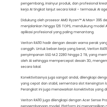
RA110
pengembang, insinyur produk, dan profesional k
dan
kerja AI tingkat lanjut secara lokal – termasuk AI 
Jajaran
Veriton
Didukung oleh prosesor AMD Ryzen™ AI Max+ 395 d
Terbaru
menjalankan hingga 126 TOPS, mendukung model AI
aplikasi profesional yang paling menantang.
Veriton RA110 hadir dengan desain warna perak yan
canggih. Untuk beban kerja yang berat, Veriton RA
penyimpanan SSD M.2 2280 hingga 2 TB, yang memas
oleh AI sehingga mempercepat desain 3D, mengem
secara lokal.
Konektivitasnya juga sangat andal, dilengkapi denga
yang cepat dan stabil, sementara slot Kensington
Perangkat ini juga menawarkan konektivitas yang d
Veriton RA110 juga dilengkapi dengan Acer Sense Pr
pengembangan model. Platform ini menampilkan m