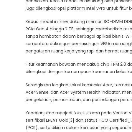
pendidikan. Kedua model ini didukung oleh prosesor 
juga dilengkapi opsi platform Intel vPro untuk fitu
Kedua model ini mendukung memori SO-DIMM DDR5
PCIe Gen 4 hingga 2 TB, sehingga memberikan respo
tanpa hambatan dalam berbagai aplikasi bisnis. Wi
sementara dukungan pemasangan VESA memungkin
pengaturan ruang kerja yang rapi dan hemat ruang
Fitur keamanan bawaan mencakup chip TPM 2.0 dan
dilengkapi dengan kemampuan keamanan kelas korpo
Serangkaian lengkap solusi komersial Acer, termasu
Acer Sense, dan Acer System Health Indicator, men
pengelolaan, pemantauan, dan perlindungan peran
Keberlanjutan menjadi fokus utama pada Veriton V
sertifikasi EPEAT Gold[3] dan status TCO Certified
(PCR), serta dikirim dalam kemasan yang sepenuh