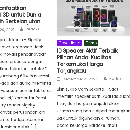
Manfaatkan
i 3D untuk Dunia
ih Berkelanjutan
Author
Redaksi
20, 2021
com Jakarta – Signify
Gaya Hidup
Tekno
awa terobosan tidak
10 Speaker Aktif Terbaik
k inovasi pencahayaan
Pilihan Anda: Kualitas
 cara produksi dengan
Terkemuka Harga
an teknologi cetak 3D.
Terjangkau
yumbang 60% dari emisi
Author
Posted
Redaksi
December 4, 2024
on
kaca dan dunia meminta
BisnisExpo.Com Jakarta – Saat
-perusahaan untuk turut
memilih speaker aktif, kualitas suara
al ini,” komentar Rami
fitur, dan harga menjadi faktor
try Leader Signify
utama yang harus dipertimbangkan
Banyak perusahaan kini
Baik untuk digunakan di rumah,
n terhadap ekonomi
acara keluarga, karaoke, atau
n luminer cetak […]