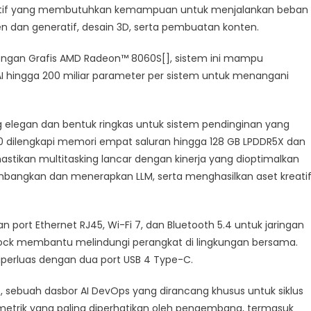
reatif yang membutuhkan kemampuan untuk menjalankan beban
agen dan generatif, desain 3D, serta pembuatan konten.
engan Grafis AMD Radeon™ 8060S[], sistem ini mampu
 hingga 200 miliar parameter per sistem untuk menangani
g elegan dan bentuk ringkas untuk sistem pendinginan yang
110 dilengkapi memori empat saluran hingga 128 GB LPDDR5X dan
tikan multitasking lancar dengan kinerja yang dioptimalkan
bangkan dan menerapkan LLM, serta menghasilkan aset kreati
n port Ethernet RJ45, Wi-Fi 7, dan Bluetooth 5.4 untuk jaringan
 lock membantu melindungi perangkat di lingkungan bersama.
iperluas dengan dua port USB 4 Type-C.
o, sebuah dasbor AI DevOps yang dirancang khusus untuk siklus
etrik yang paling diperhatikan oleh pengembang, termasuk