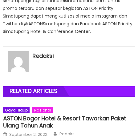
simatupanginfo@astonhotelsinternational.com. Untuk
promo terbaru dan seputar kegiatan ASTON Priority
Simatupang dapat mengikuti sosial media Instagram dan
Twitter di @ASTONSimatupang dan Facebook ASTON Priority
Simatupang Hotel & Conference Center.
Redaksi
RELATED ARTICLES
Gaya Hidup
Nasional
ASTON Bogor Hotel & Resort Tawarkan Paket
Ulang Tahun Anak
Author
Posted
Redaksi
September 2, 2022
on