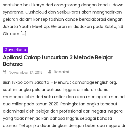
sentuhan hasil karya dari orang-orang dengan kondisi down
syndrome. Gushcloud dan SeribuParas akan menghadirkan
gelaran dalam konsep fashion dance berkolaborasi dengan
Jakarta Youth Meet Up. Gelaran ini diadakan pada Sabtu, 26
Oktober […]
Gaya Hidup
Aplikasi Cakap Luncurkan 3 Metode Belajar
Bahasa
Author
Posted
Redaksi
November 17, 2019
on
BisnisExpo.com Jakarta – Menurut cambridgeenglish.org,
saat ini angka pelajar bahasa Inggris di seluruh dunia
mencapai lebih dari satu miliar dan akan meningkat menjadi
dua miliar pada tahun 2020. Peningkatan angka tersebut
didominasi oleh pelajar dan profesional dari negara-negara
yang tidak menjadikan bahasa Inggris sebagai bahasa
utama. Tetapi jika dibandingkan dengan beberapa negara di