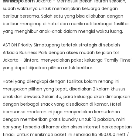
BisnisExpo.com
Jakarta – Memasuki pekan liburan sekolah,
Priority
sudah waktunya untuk memanjakan keluarga dengan
Simatupang
berlibur bersama. Salah satu yang bisa dilakukan dengan
Hotel
&
berlibur menginap di hotel dan menikmati berbagai fasilitas
Conference
yang menghibur anak-anak dalam mengisi waktu luang.
Center
Tawarkan
ASTON Priority Simatupang terletak strategis di sebelah
Paket
Arkadia Business Park dengan akses mudah ke jalan tol
Spesial
Jakarta – Bintaro, menyediakan paket keluarga ‘Family Time’
Keluarga
yang dapat dijadikan pilihan untuk berlibur.
Hotel yang dilengkapi dengan fasilitas kolam renang ini
merupakan pilihan yang tepat, disediakan 2 kolam khusus
anak dan dewasa. Selain itu, para keluarga akan dimanjakan
dengan berbagai snack yang disediakan di kamar. Hotel
bernuansa moderen ini juga menyediakan kemudahan
dengan memberikan gratis laundry untuk 10 pakaian, mini
bar yang tersedia di kamar dan akses internet berkecepatan
tinggi. Untuk menikmati paket ini seharga Rp 950.000 nett /