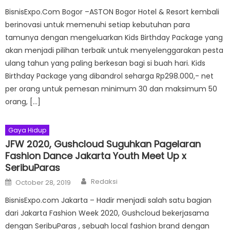
BisnisExpo.Com Bogor –ASTON Bogor Hotel & Resort kembali
berinovasi untuk memenuhi setiap kebutuhan para
tamunya dengan mengeluarkan Kids Birthday Package yang
akan menjadi pilihan terbaik untuk menyelenggarakan pesta
ulang tahun yang paling berkesan bagi si buah hari. Kids
Birthday Package yang dibandrol seharga Rp298.000,- net
per orang untuk pemesan minimum 30 dan maksimum 50
orang, […]
Gaya Hidup
JFW 2020, Gushcloud Suguhkan Pagelaran
Fashion Dance Jakarta Youth Meet Up x
SeribuParas
Author
Posted
Redaksi
October 28, 2019
on
BisnisExpo.com Jakarta – Hadir menjadi salah satu bagian
dari Jakarta Fashion Week 2020, Gushcloud bekerjasama
dengan SeribuParas , sebuah local fashion brand dengan