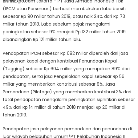
BisnisExpo.com
Jakarta – PT Jasa Armada Indonesia Tbk
Bukukan
(IPCM atau Perseroan) berhasil membukukan laba bersih
Laba
sebesar Rp 90 miliar tahun 2019, atau naik 24% dari Rp 73
Bersih
24%
miliar tahun 2018. Laba sebelum pajak mengalami
Menjadi
peningkatan sebesar 9% menjadi Rp 132 miliar tahun 2019
Rp90
dibandingkan Rp 121 miliar tahun lalu.
Miliar
Pendapatan IPCM sebesar Rp 682 miliar diperoleh dari jasa
pelayanan kapal dengan kontribusi Penundaan Kapal
(Tugging) sebesar Rp 604 miliar yang merupakan 89% dari
pendapatan, serta jasa Pengelolaan Kapal sebesar Rp 56
miliar yang memberikan kontribusi sebesar 8%. Jasa
Pemanduan (Pilotage) yang memberikan kontribusi 3% dari
total pendapatan mengalami peningkatan signifikan sebesar
49% dari Rp 14 miliar di tahun 2018 menjadi Rp 20 miliar di
tahun 2019.
Pendapatan jasa pelayanan pemanduan dan penundaan di
luar wilayah pelabuhan umum/PT Pelabuhan Indonesia II