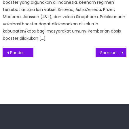
booster yang digunakan di Indonesia. Keenam regimen
tersebut antara lain vaksin Sinovac, AstraZeneca, Pfizer,
Moderna, Janssen (J&J), dan vaksin Sinopharm. Pelaksanaan
vaksinasi booster dapat dilaksanakan di seluruh
kabupaten/kota bagi masyarakat umum. Pemberian dosis
booster dilakukan […]
Post
Pandemi Covid-19, Generali Berikan Perlindungan Tambahan Bagi Nasabah
Samsung Perbaharui Android 10 pada Galaxy S20
navigation