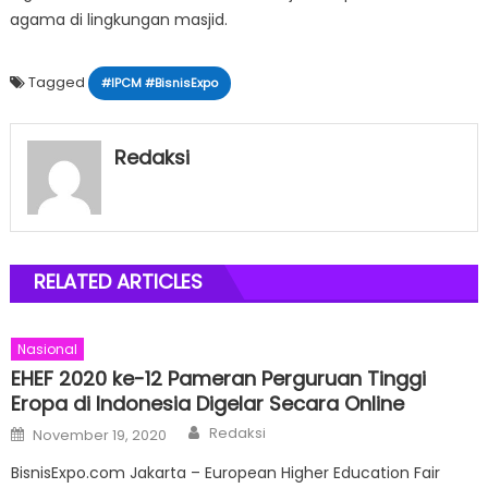
agama di lingkungan masjid.
Tagged
#IPCM #BisnisExpo
Redaksi
RELATED ARTICLES
Nasional
EHEF 2020 ke-12 Pameran Perguruan Tinggi
Eropa di Indonesia Digelar Secara Online
Author
Posted
Redaksi
November 19, 2020
on
BisnisExpo.com Jakarta – European Higher Education Fair