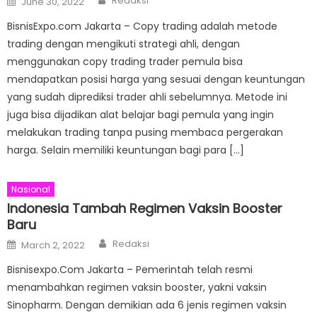
Redaksi
June 30, 2022
on
BisnisExpo.com Jakarta – Copy trading adalah metode
trading dengan mengikuti strategi ahli, dengan
menggunakan copy trading trader pemula bisa
mendapatkan posisi harga yang sesuai dengan keuntungan
yang sudah diprediksi trader ahli sebelumnya. Metode ini
juga bisa dijadikan alat belajar bagi pemula yang ingin
melakukan trading tanpa pusing membaca pergerakan
harga. Selain memiliki keuntungan bagi para […]
Nasional
Indonesia Tambah Regimen Vaksin Booster
Baru
Author
Posted
Redaksi
March 2, 2022
on
Bisnisexpo.Com Jakarta – Pemerintah telah resmi
menambahkan regimen vaksin booster, yakni vaksin
Sinopharm. Dengan demikian ada 6 jenis regimen vaksin